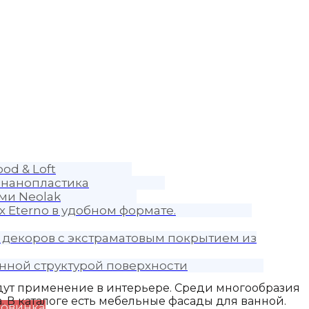
od & Loft
 нанопластика
ми Neolak
 Eterno в удобном формате.
 декоров с экстраматовым покрытием из
нной структурой поверхности
йдут применение в интерьере. Среди многообразия
 В каталоге есть мебельные фасады для ванной.
овинка