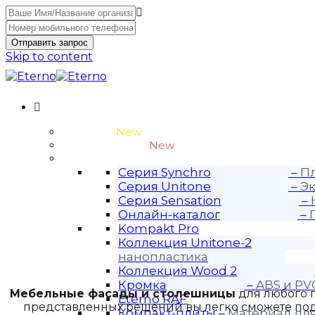
Отправить запрос
Skip to content
Unitone-3
New
Wood-3 и Loft-2
New
Материалы
Серия Synchro
–
Пл
Серия Unitone
–
Эк
Серия Sensation
–
Онлайн-каталог
–
Kompakt Pro
Коллекция Unitone-2
нанопластика
Коллекция Wood 2
Кромка
–
ABS и PV
Мебельные фасады и столешницы
для любого п
Eterno RAF
представленных решений вы легко сможете подо
Компакт-плиты
–
Материал дл