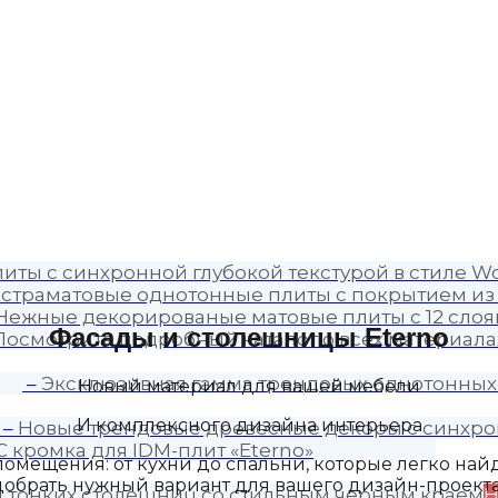
иты с синхронной глубокой текстурой в стиле Wo
страматовые однотонные плиты с покрытием из
Нежные декорированые матовые плиты с 12 слоя
Фасады и столешницы Eterno
Посмотрите подробный каталог о всех материалах
–
Эксклюзивная гамма трендовых однотонных
Новый материал для вашей мебели
И комплексного дизайна интерьера
–
Новые трендовые древесные декоры с синхро
C кромка для IDM-плит «Eterno»
омещения: от кухни до спальни, которые легко на
брать нужный вариант для вашего дизайн-проекта.
я тонких столешниц со стильным черным краем
Н