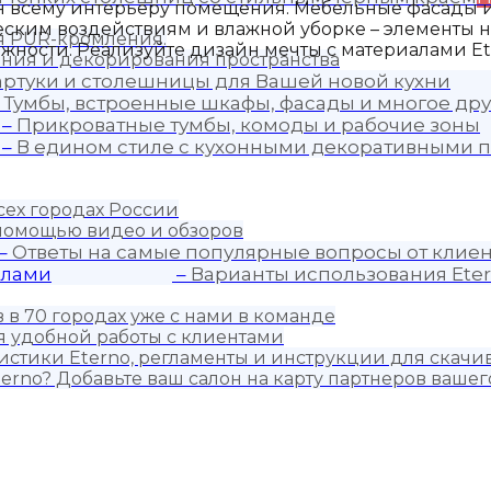
он всему интерьеру помещения
. Мебельные фасады и
еским воздействиям и влажной уборке – элементы 
ия PUR-кромления.
жности. Реализуйте дизайн мечты с материалами Et
ния и декорирования пространства
артуки и столешницы для Вашей новой кухни
–
Тумбы, встроенные шкафы, фасады и многое дру
–
Прикроватные тумбы, комоды и рабочие зоны
–
В едином стиле с кухонными декоративными п
сех городах России
 помощью видео и обзоров
–
Ответы на самые популярные вопросы от клиен
алами
–
Варианты использования Eter
 в 70 городах уже с нами в команде
 удобной работы с клиентами
истики Eterno, регламенты и инструкции для скачи
erno? Добавьте ваш салон на карту партнеров вашег