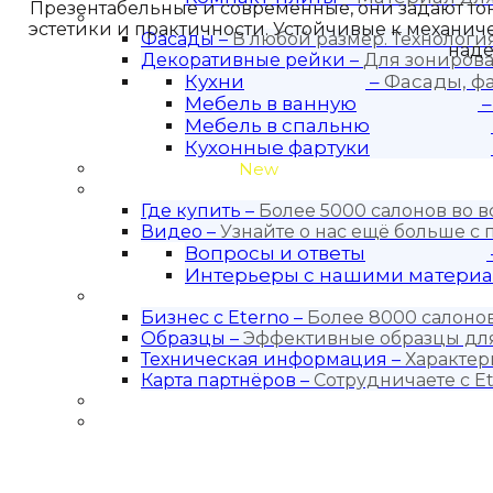
Презентабельные и современные, они задают т
Продукция
эстетики и практичности. Устойчивые к механич
Фасады
–
В любой размер. Технолог
наде
Декоративные рейки
–
Для зонирова
Кухни
–
Фасады, ф
Мебель в ванную
Мебель в спальню
Кухонные фартуки
Проекты кухонь
New
Покупателю
Где купить
–
Более 5000 салонов во в
Видео
–
Узнайте о нас ещё больше с
Вопросы и ответы
Интерьеры с нашими матери
Для бизнеса
Бизнес с Eternо
–
Более 8000 салонов
Образцы
–
Эффективные образцы для
Техническая информация
–
Характер
Карта партнёров
–
Сотрудничаете с Et
Блог
Контакты