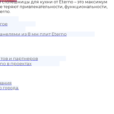
 столешницы для кухни от Eterno
– это максимум
не теряют привлекательности, функциональности,
erno.
гое
анелями из 8 мм плит Eterno
тов и партнеров
no в проектах
вания
о города.