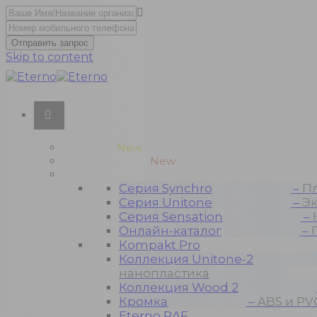
Отправить запрос
Skip to content
Unitone-3
New
Wood-3 и Loft-2
New
Материалы
Серия Synchro
–
Пл
Серия Unitone
–
Эк
Серия Sensation
–
Онлайн-каталог
–
Kompakt Pro
Коллекция Unitone-2
нанопластика
Коллекция Wood 2
Кромка
–
ABS и PV
Eterno RAF