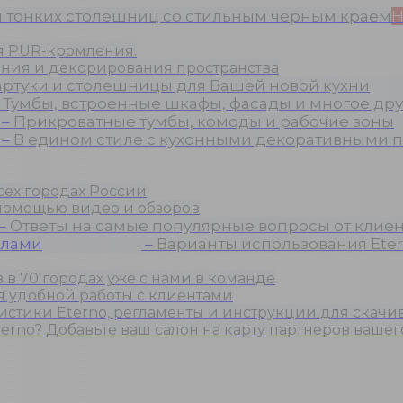
я тонких столешниц со стильным черным краем
Н
ия PUR-кромления.
ния и декорирования пространства
артуки и столешницы для Вашей новой кухни
–
Тумбы, встроенные шкафы, фасады и многое дру
–
Прикроватные тумбы, комоды и рабочие зоны
–
В едином стиле с кухонными декоративными п
сех городах России
 помощью видео и обзоров
–
Ответы на самые популярные вопросы от клиен
алами
–
Варианты использования Eter
 в 70 городах уже с нами в команде
 удобной работы с клиентами
истики Eterno, регламенты и инструкции для скачи
erno? Добавьте ваш салон на карту партнеров вашег