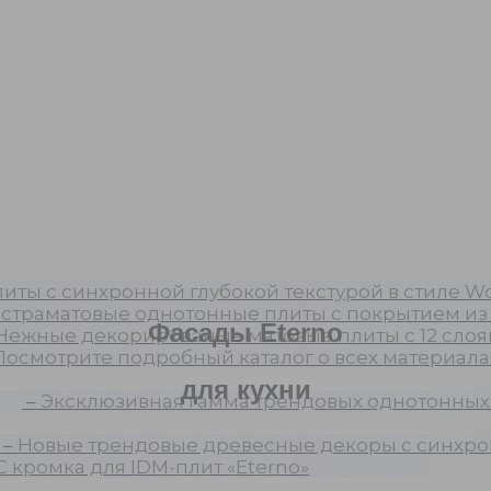
иты с синхронной глубокой текстурой в стиле Wo
страматовые однотонные плиты с покрытием из
Фасады Eterno
Нежные декорированые матовые плиты с 12 слоя
Посмотрите подробный каталог о всех материалах
для кухни
–
Эксклюзивная гамма трендовых однотонных
–
Новые трендовые древесные декоры с синхро
C кромка для IDM-плит «Eterno»