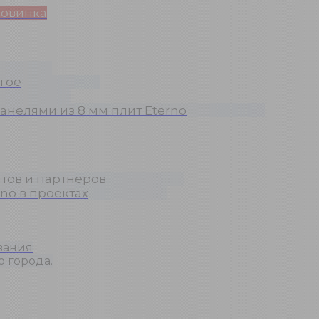
овинка
гое
анелями из 8 мм плит Eterno
тов и партнеров
no в проектах
вания
о города.