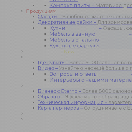
Компакт-плиты
–
Материал дл
Продукция
Фасады
–
В любой размер. Технолог
Декоративные рейки
–
Для зонирова
Кухни
–
Фасады, ф
Мебель в ванную
Мебель в спальню
Кухонные фартуки
Проекты кухонь
New
Покупателю
Где купить
–
Более 5000 салонов во в
Видео
–
Узнайте о нас ещё больше с
Вопросы и ответы
Интерьеры с нашими матери
Для бизнеса
Бизнес с Eternо
–
Более 8000 салонов
Образцы
–
Эффективные образцы для
Техническая информация
–
Характер
Карта партнёров
–
Сотрудничаете с Et
Блог
Контакты