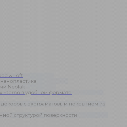
od & Loft
 нанопластика
ми Neolak
 Eterno в удобном формате.
 декоров с экстраматовым покрытием из
нной структурой поверхности