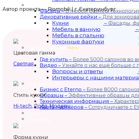
Продукция
Автор проекта — Riomobili | г. Екатеринбург
Фасады
–
В любой размер. Технолог
Декоративные рейки
–
Для зонирова
Кухни
–
Фасады, ф
Мебель в ванную
Мебель в спальню
Кухонные фартуки
Проекты кухонь
New
Цветовая гамма
Покупателю
Где купить
–
Более 5000 салонов во в
Светлая
Видео
–
Узнайте о нас ещё больше с
Вопросы и ответы
Интерьеры с нашими матери
Для бизнеса
Бизнес с Eternо
–
Более 8000 салонов
Стиль кухни
Образцы
–
Эффективные образцы для
Техническая информация
–
Характер
Hi-tech
,
Лофт
,
Модерн
Карта партнёров
–
Сотрудничаете с Et
Блог
Контакты
Форма кухни