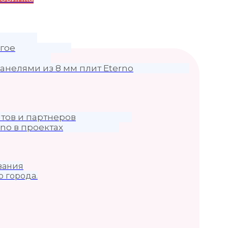
гое
анелями из 8 мм плит Eterno
тов и партнеров
no в проектах
вания
о города.