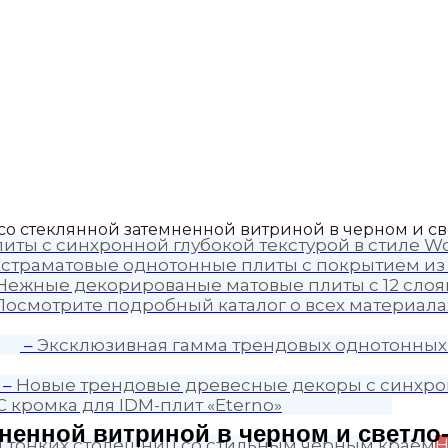
 со стеклянной затемненной витриной в черном и св
иты с синхронной глубокой текстурой в стиле Wo
страматовые однотонные плиты с покрытием из
Нежные декорированые матовые плиты с 12 слоя
Посмотрите подробный каталог о всех материалах
–
Эксклюзивная гамма трендовых однотонных
–
Новые трендовые древесные декоры с синхро
C кромка для IDM-плит «Eterno»
ненной витриной в черном и светло
я тонких столешниц со стильным черным краем
Н