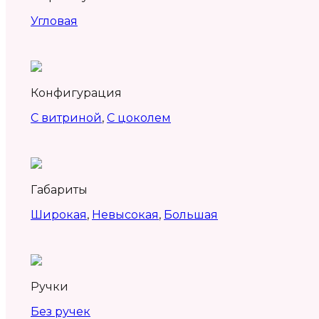
Угловая
Конфигурация
С витриной
,
С цоколем
Габариты
Широкая
,
Невысокая
,
Большая
Ручки
Без ручек