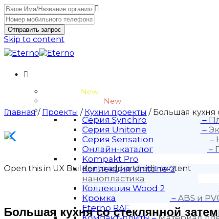
Отправить запрос
Skip to content
Unitone-3
New
Wood-3 и Loft-2
New
Материалы
Главная
/
Проекты
/
Кухни проекты
/ Большая кухня
Серия Synchro
–
Пл
Серия Unitone
–
Эк
Серия Sensation
–
Онлайн-каталог
–
Kompakt Pro
Open this in UX Builder to add and edit content
Коллекция Unitone-2
нанопластика
Коллекция Wood 2
Кромка
–
ABS и PV
Eterno RAF
Большая кухня со стеклянной затем
Компакт-плиты
–
Материал дл