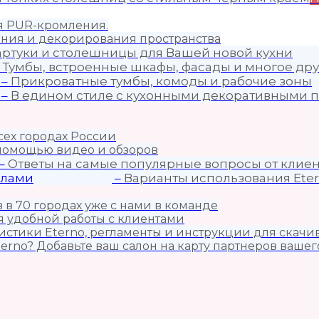
ия PUR-кромления.
ния и декорирования пространства
артуки и столешницы для Вашей новой кухни
–
Тумбы, встроенные шкафы, фасады и многое дру
–
Прикроватные тумбы, комоды и рабочие зоны
–
В едином стиле с кухонными декоративными п
сех городах России
 помощью видео и обзоров
–
Ответы на самые популярные вопросы от клиен
алами
–
Варианты использования Eter
 в 70 городах уже с нами в команде
 удобной работы с клиентами
истики Eterno, регламенты и инструкции для скачи
erno? Добавьте ваш салон на карту партнеров вашег