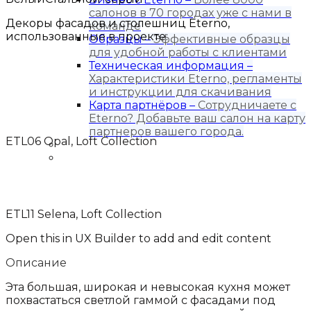
салонов в 70 городах уже с нами в
Декоры фасадов и столешниц Eterno,
команде
использованные в проекте:
Образцы
–
Эффективные образцы
для удобной работы с клиентами
Техническая информация
–
Характеристики Eterno, регламенты
и инструкции для скачивания
Карта партнёров
–
Сотрудничаете с
Eterno? Добавьте ваш салон на карту
партнеров вашего города.
ETL06 Opal, Loft Collection
Блог
Контакты
ETL11 Selena, Loft Collection
Open this in UX Builder to add and edit content
Описание
Эта большая, широкая и невысокая кухня может
похвастаться светлой гаммой с фасадами под