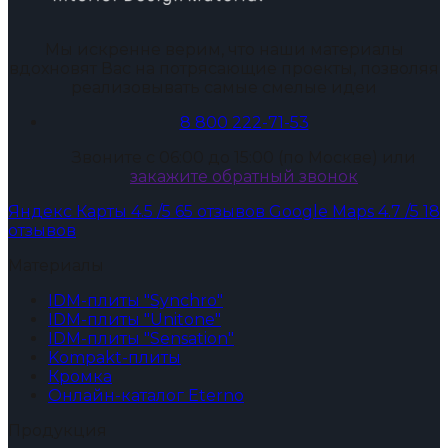
Мы искренне верим, что наши материалы
вдохновят Вас на потрясающие проекты, позволяя
реализовывать самые смелые идеи
8 800 222-71-53
Звоните с 06:00 до 15:00 (по Москве) или
закажите обратный звонок
Яндекс Карты
4.5
/5
65 отзывов
Google Maps
4.7
/5
18
отзывов
Материалы
IDM-плиты "Synchro"
IDM-плиты "Unitone"
IDM-плиты "Sensation"
Kompakt-плиты
Кромка
Онлайн-каталог Eterno
Продукция