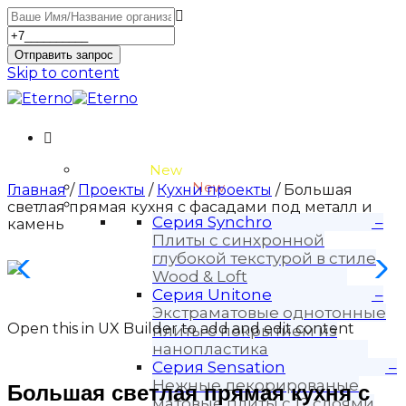
Отправить запрос
Skip to content
Unitone-3
New
Wood-3 и Loft-2
New
Главная
/
Проекты
/
Кухни проекты
/ Большая
Материалы
светлая прямая кухня с фасадами под металл и
Серия Synchro
–
камень
Плиты с синхронной
глубокой текстурой в стиле
Wood & Loft
Серия Unitone
–
Экстраматовые однотонные
Open this in UX Builder to add and edit content
плиты с покрытием из
нанопластика
Серия Sensation
–
Нежные декорированые
Большая светлая прямая кухня с
матовые плиты с 12 слоями