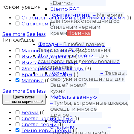
«Eterno»
Конфигурация
Eterno RAF
Компакт-плиты
–
Материал
С горизонтальными верхними шкафами
(
1
)
для тонких столешниц со
С цоколем
(
1
)
стильным черным
краем
Новинка
See more
See less
Продукция
Тип фасадов
Фасады
–
В любой размер.
Технология PUR-кромления.
Матовые однотонные
(
44
)
Декоративные рейки
–
Для
Имитация дерева
(
76
)
зонирования и декорирования
Имитация камня
(
27
)
пространства
Фрезерованные фасады
(
3
)
Кухни
–
Фасады,
Крашенные фасады
(
1
)
фартуки и столешницы для
Матовые
(
1
)
Вашей новой
кухни
See more
See less
Мебель в ванную
Цвета кухни
—
Темно-коричневый
–
Тумбы, встроенные шкафы,
фасады и многое
Белый
(
1
)
другое
Светло-коричневый
(
1
)
Мебель в
Светло-серый
(
1
)
спальню
–
Темно-коричневый
(
1
)
Прикроватные тумбы,