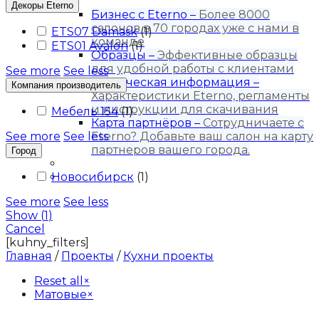
Для бизнеса
Декоры Eterno
Бизнес с Eternо
–
Более 8000
салонов в 70 городах уже с нами в
ETS07 Damask
(
1
)
команде
ETS01 Avalon
(
1
)
Образцы
–
Эффективные образцы
для удобной работы с клиентами
See more
See less
Техническая информация
–
Компания производитель
Характеристики Eterno, регламенты
и инструкции для скачивания
Мебель 154
(
1
)
Карта партнёров
–
Сотрудничаете с
See more
See less
Eterno? Добавьте ваш салон на карту
партнеров вашего города.
Город
Блог
Новосибирск
Контакты
(
1
)
See more
See less
Show
(
1
)
Cancel
[kuhny_filters]
Главная
/
Проекты
/
Кухни проекты
Reset all
×
Матовые
×