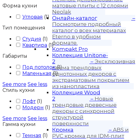
матовые плиты с 12 слоями
Форма кухни
Neolak
Угловая
(
1
)
Онлайн-каталог
–
Посмотрите подробный
Тип помещения
каталог о всех материалах
Eterno в удобном
Студия
(
1
)
формате.
Квартира
(
1
)
Kompakt Pro
Коллекция Unitone-
Габариты
2
–
Эксклюзивная
Под потолок
(
1
)
гамма трендовых
Маленькая
(
1
)
однотонных декоров с
экстраматовым покрытием
See more
See less
из нанопластика
Стиль кухни
Коллекция Wood
2
–
Новые
Лофт
(
1
)
трендовые древесные
Модерн
(
1
)
декоры с синхронной
структурой
See more
See less
поверхности
Гамма кухни
Кромка
–
ABS и
Темная
(
1
)
PVC кромка для IDM-плит