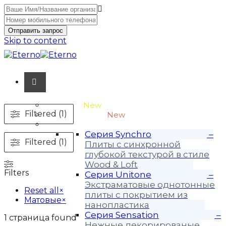
Отправить запрос
Skip to content
Unitone-3
New
Filtered (1)
Wood-3 и Loft-2
New
Материалы
Серия Synchro
–
Filtered (1)
Плиты с синхронной
глубокой текстурой в стиле
Wood & Loft
Filters
Серия Unitone
–
Экстраматовые однотонные
Reset all
×
плиты с покрытием из
Матовые
×
нанопластика
Серия Sensation
–
1
страница found
Нежные декорированые