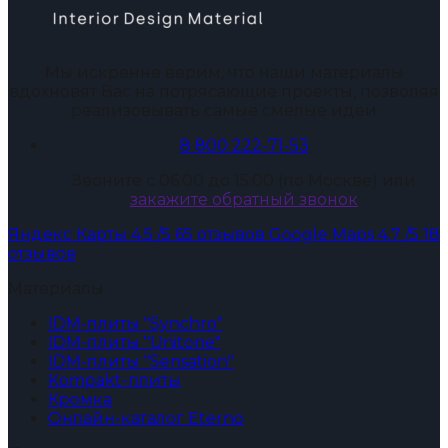
Мы искренне верим, что наши материалы
вдохновят Вас на потрясающие проекты, позволяя
реализовывать самые смелые идеи
8 800 222-71-53
Звоните с 06:00 до 15:00 (по Москве) или
закажите обратный звонок
Яндекс Карты
4.5
/5
65 отзывов
Google Maps
4.7
/5
18
отзывов
Материалы
IDM-плиты "Synchro"
IDM-плиты "Unitone"
IDM-плиты "Sensation"
Kompakt-плиты
Кромка
Онлайн-каталог Eterno