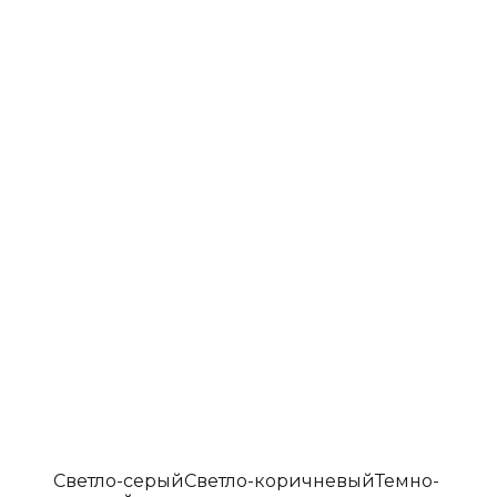
Светло-серый
Светло-коричневый
Темно-