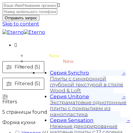
Отправить запрос
Skip to content
Unitone-3
New
Wood-3 и Loft-2
New
Filtered (5)
Материалы
Серия Synchro
–
Плиты с синхронной
Filtered (5)
глубокой текстурой в стиле
Wood & Loft
Серия Unitone
–
Filters
Экстраматовые однотонные
плиты с покрытием из
5
страницы found
нанопластика
Серия Sensation
–
Форма кухни
Нежные декорированые
матовые плиты с 12 слоями