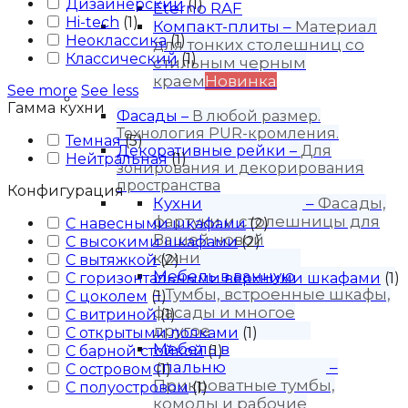
Дизайнерский
(
1
)
Eterno RAF
Hi-tech
(
1
)
Компакт-плиты
–
Материал
Неоклассика
(
1
)
для тонких столешниц со
Классический
(
1
)
стильным черным
краем
Новинка
See more
See less
Продукция
Гамма кухни
Фасады
–
В любой размер.
Технология PUR-кромления.
Темная
(
5
)
Декоративные рейки
–
Для
Нейтральная
(
1
)
зонирования и декорирования
пространства
Конфигурация
Кухни
–
Фасады,
фартуки и столешницы для
С навесными шкафами
(
2
)
Вашей новой
С высокими шкафами
(
2
)
кухни
С вытяжкой
(
2
)
Мебель в ванную
С горизонтальными верхними шкафами
(
1
)
–
Тумбы, встроенные шкафы,
С цоколем
(
1
)
фасады и многое
С витриной
(
1
)
другое
С открытыми полками
(
1
)
Мебель в
С барной стойкой
(
1
)
спальню
–
С островом
(
1
)
Прикроватные тумбы,
С полуостровом
(
1
)
комоды и рабочие