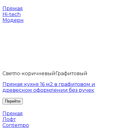
Прямая
Hi-tech
Модерн
Светло-коричневый
Графитовый
Прямая кухня 16 м2 в графитовом и
древесном оформлении без ручек
Прямая
Лофт
Contempo