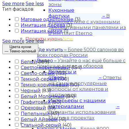
See more
See less
зоны
Тип фасадов
Кухонные
фартуки
–
В
Матовые однотонные
(
3
)
едином стиле с кухонными
Имитация дерева
(
3
)
декоративными панелями из
Имитация камня
(
1
)
8 мм плит Eterno
Проекты кухонь
New
See more
See less
Покупателю
Цвета кухни
Где купить
–
Более 5000 салонов во
—
Темно-зеленый
всех городах России
Видео
–
Узнайте о нас ещё больше с
Белый
(
189
)
помощью видео и обзоров
Светло-коричневый
(
154
)
Вопросы и
Светло-серый
(
133
)
ответы
–
Ответы
Темной-серый
(
100
)
на самые популярные
Темно-коричневый
(
90
)
вопросы от клиентов и
Черный
(
83
)
партнеров
Белый Молочный
(
84
)
Интерьеры с нашими
Графитовый
(
80
)
материалами
–
Ореховый
(
59
)
Варианты использования
Пепельный
(
47
)
Eterno в проектах
Белый Айвори
(
41
)
Для бизнеса
Стальной-серый
(
40
)
Бизнес с Eternо
–
Более 8000