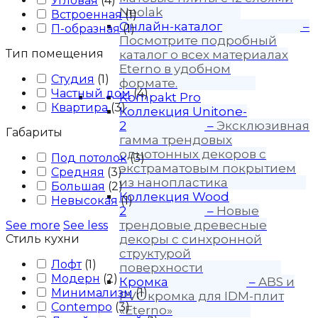
Угловая
(
4
)
Neolak
Встроенная
(
1
)
Онлайн-каталог
–
П-образная
(
1
)
Посмотрите подробный
Тип помещения
каталог о всех материалах
Eterno в удобном
Студия
(
1
)
формате.
Частный дом
(
4
)
Kompakt Pro
Квартира
(
3
)
Коллекция Unitone-
2
–
Эксклюзивная
Габариты
гамма трендовых
однотонных декоров с
Под потолок
(
3
)
экстраматовым покрытием
Средняя
(
3
)
из нанопластика
Большая
(
2
)
Коллекция Wood
Невысокая
(
1
)
2
–
Новые
трендовые древесные
See more
See less
Стиль кухни
декоры с синхронной
структурой
Лофт
(
1
)
поверхности
Модерн
(
2
)
Кромка
–
ABS и
Минимализм
(
1
)
PVC кромка для IDM-плит
Contempo
(
3
)
«Eterno»