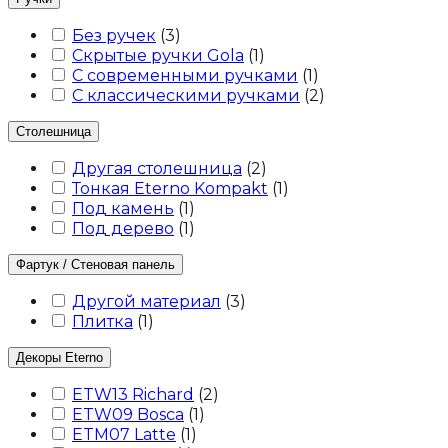
Без ручек
(
3
)
Скрытые ручки Gola
(
1
)
С современными ручками
(
1
)
С классическими ручками
(
2
)
Столешница
Другая столешница
(
2
)
Тонкая Eterno Kompakt
(
1
)
Под камень
(
1
)
Под дерево
(
1
)
Фартук / Стеновая панель
Другой материал
(
3
)
Плитка
(
1
)
Декоры Eterno
ETW13 Richard
(
2
)
ETW09 Bosca
(
1
)
ETM07 Latte
(
1
)