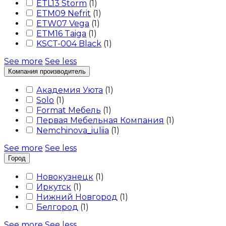
ETL13 Storm
(
1
)
ETM09 Nefrit
(
1
)
ETW07 Vega
(
1
)
ETM16 Taiga
(
1
)
KSCT-004 Black
(
1
)
See more
See less
Компания производитель
Академия Уюта
(
1
)
Solo
(
1
)
Format Мебель
(
1
)
Первая Мебельная Компания
(
1
)
Nemchinova_iuliia
(
1
)
See more
See less
Город
Новокузнецк
(
1
)
Иркутск
(
1
)
Нижний Новгород
(
1
)
Белгород
(
1
)
See more
See less