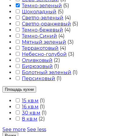
Темно-зеленый
(
5
)
Шоколадный
(
5
)
Светло-зеленый
(
4
)
Светло-оранжевый
(
5
)
Темно-бежевый
(
4
)
Темно-Синий
(
4
)
Мятный зеленый
(
3
)
Терракотовый
(
4
)
Небесно-голубой
(
3
)
Оливковый
(
2
)
Бирюзовый
(
1
)
Болотный зеленый
(
1
)
Персиковый
(
1
)
Площадь кухни
15 кв.м
(
1
)
16 кв.м
(
1
)
30 кв.м
(
1
)
8 кв.м
(
2
)
See more
See less
Ручки