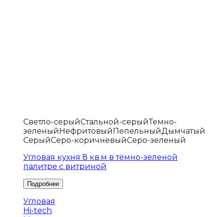
Светло-серый
Стальной-серый
Темно-
зеленый
Нефритовый
Пепельный
Дымчатый
Серый
Серо-коричневый
Серо-зеленый
Угловая кухня 8 кв.м в тёмно-зеленой
палитре с витриной
Угловая
Hi-tech