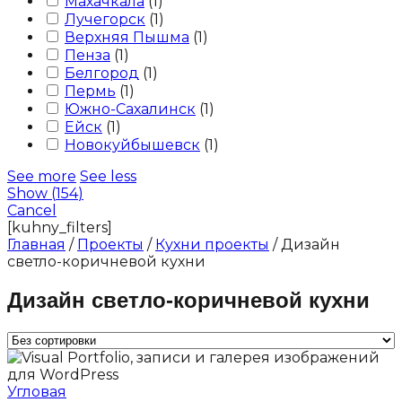
Махачкала
(
1
)
Лучегорск
(
1
)
Верхняя Пышма
(
1
)
Пенза
(
1
)
Белгород
(
1
)
Пермь
(
1
)
Южно-Сахалинск
(
1
)
Ейск
(
1
)
Новокуйбышевск
(
1
)
See more
See less
Show
(
154
)
Cancel
[kuhny_filters]
Главная
/
Проекты
/
Кухни проекты
/ Дизайн
светло-коричневой кухни
Дизайн светло-коричневой кухни
Угловая