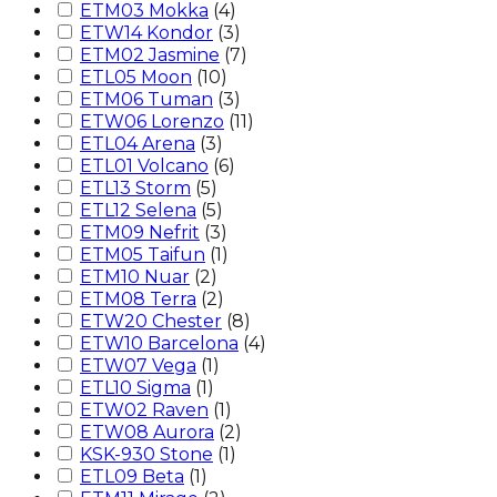
ETM03 Mokka
(
4
)
ETW14 Kondor
(
3
)
ETM02 Jasmine
(
7
)
ETL05 Moon
(
10
)
ETM06 Tuman
(
3
)
ETW06 Lorenzo
(
11
)
ETL04 Arena
(
3
)
ETL01 Volcano
(
6
)
ETL13 Storm
(
5
)
ETL12 Selena
(
5
)
ETM09 Nefrit
(
3
)
ETM05 Taifun
(
1
)
ETM10 Nuar
(
2
)
ETM08 Terra
(
2
)
ETW20 Chester
(
8
)
ETW10 Barcelona
(
4
)
ETW07 Vega
(
1
)
ETL10 Sigma
(
1
)
ETW02 Raven
(
1
)
ETW08 Aurora
(
2
)
KSK-930 Stone
(
1
)
ETL09 Beta
(
1
)