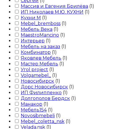
Сергей
(
1
)
Массив и Евгения Брилёва
(
1
)
ИП Николаев М.Ю. КУХНИ
(
1
)
Кухни М
(
1
)
Mebel_bremboss
(
1
)
Мебель Века
(
1
)
MaestroMancino
(
1
)
Интерьер
(
1
)
Мебель на заказ
(
1
)
Комбинатор
(
1
)
Яковлев Мебель
(
1
)
Мастер Мебель
(
1
)
Угоl project
(
1
)
Volgamebel_
(
1
)
Новосибирск
(
1
)
Дорс Новосибирск
(
1
)
ИП Филиппенко
(
1
)
Долгополов Бердск
(
1
)
Манакор
(
1
)
Мебель154
(
1
)
Novosibmebeli
(
1
)
Mebel_coletta_nsk
(
1
)
Velada.nsk
(
1
)