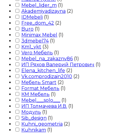
Mebel_lider_m
(
1
)
Akademiyadizayna
(
2
)
IDMebeli
(
1
)
Free_dom_42
(
2
)
Buro
(
1
)
Minimax Mebel
(
1
)
3dmebel74
(
1
)
Km1_ykt
(
3
)
Vero Мебель
(
1
)
Mebel_na_zakaznv86
(
1
)
ИП Ряхов Валерий Петрович
(
1
)
Elena_kitchen_life
(
2
)
Vk.comprodizain2010
(
2
)
Мебель Smart
(
2
)
Format Мебель
(
1
)
КМ Мебель
(
1
)
Mebel___solo___
(
1
)
ИП Толмачева И.В.
(
1
)
Модуль
(
1
)
Sib_design
(
1
)
Kuhni_geometria
(
2
)
Kuhnikam
(
1
)