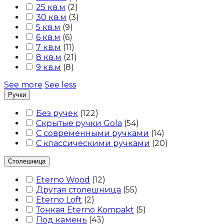
25 кв.м
(
2
)
30 кв.м
(
3
)
5 кв.м
(
9
)
6 кв.м
(
6
)
7 кв.м
(
11
)
8 кв.м
(
21
)
9 кв.м
(
8
)
See more
See less
Ручки
Без ручек
(
122
)
Скрытые ручки Gola
(
54
)
С современными ручками
(
14
)
С классическими ручками
(
20
)
Столешница
Eterno Wood
(
12
)
Другая столешница
(
55
)
Eterno Loft
(
2
)
Тонкая Eterno Kompakt
(
5
)
Под камень
(
43
)