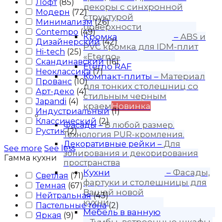
Лофт
(
85
)
декоры с синхронной
Модерн
(
72
)
структурой
Минимализм
(
26
)
поверхности
Contempo
(
49
)
Кромка
–
ABS и
Дизайнерский
(
42
)
PVC кромка для IDM-плит
Hi-tech
(
25
)
«Eterno»
Скандинавский
(
16
)
Eterno RAF
Неоклассика
(
7
)
Компакт-плиты
–
Материал
Прованс
(
10
)
для тонких столешниц со
Арт-деко
(
4
)
стильным черным
Japandi
(
4
)
краем
Новинка
Индустриальный
(
1
)
Продукция
Классический
(
2
)
Фасады
–
В любой размер.
Рустик
(
2
)
Технология PUR-кромления.
Декоративные рейки
–
Для
See more
See less
зонирования и декорирования
Гамма кухни
пространства
Кухни
–
Фасады,
Светлая
(
71
)
фартуки и столешницы для
Темная
(
67
)
Вашей новой
Нейтральная
(
43
)
кухни
Пастельные тона
(
2
)
Мебель в ванную
Яркая
(
9
)