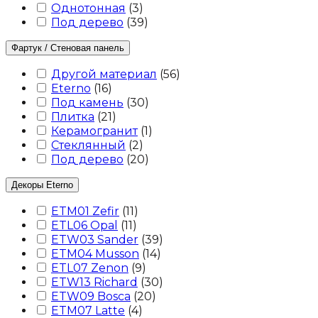
Однотонная
(
3
)
Под дерево
(
39
)
Фартук / Стеновая панель
Другой материал
(
56
)
Eterno
(
16
)
Под камень
(
30
)
Плитка
(
21
)
Керамогранит
(
1
)
Стеклянный
(
2
)
Под дерево
(
20
)
Декоры Eterno
ETM01 Zefir
(
11
)
ETL06 Opal
(
11
)
ETW03 Sander
(
39
)
ETM04 Musson
(
14
)
ETL07 Zenon
(
9
)
ETW13 Richard
(
30
)
ETW09 Bosca
(
20
)
ETM07 Latte
(
4
)