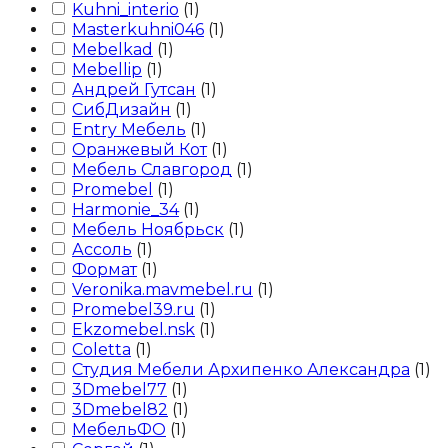
Kuhni_interio
(
1
)
Masterkuhni046
(
1
)
Mebelkad
(
1
)
Mebellip
(
1
)
Андрей Гутсан
(
1
)
СибДизайн
(
1
)
Entry Мебель
(
1
)
Оранжевый Кот
(
1
)
Мебель Славгород
(
1
)
Promebel
(
1
)
Harmonie_34
(
1
)
Мебель Ноябрьск
(
1
)
Ассоль
(
1
)
Формат
(
1
)
Veronika.mavmebel.ru
(
1
)
Promebel39.ru
(
1
)
Ekzomebel.nsk
(
1
)
Сoletta
(
1
)
Студия Мебели Архипенко Александра
(
1
)
3Dmebel77
(
1
)
3Dmebel82
(
1
)
МебельФО
(
1
)