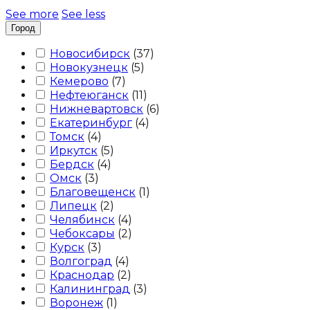
See more
See less
Город
Новосибирск
(
37
)
Новокузнецк
(
5
)
Кемерово
(
7
)
Нефтеюганск
(
11
)
Нижневартовск
(
6
)
Екатеринбург
(
4
)
Томск
(
4
)
Иркутск
(
5
)
Бердск
(
4
)
Омск
(
3
)
Благовещенск
(
1
)
Липецк
(
2
)
Челябинск
(
4
)
Чебоксары
(
2
)
Курск
(
3
)
Волгоград
(
4
)
Краснодар
(
2
)
Калининград
(
3
)
Воронеж
(
1
)