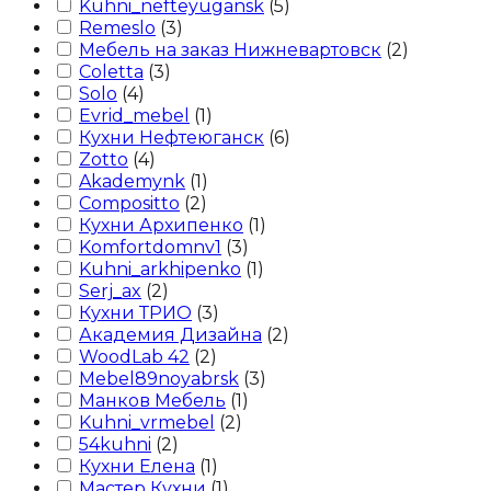
Kuhni_nefteyugansk
(
5
)
Remeslo
(
3
)
Мебель на заказ Нижневартовск
(
2
)
Coletta
(
3
)
Solo
(
4
)
Evrid_mebel
(
1
)
Кухни Нефтеюганск
(
6
)
Zotto
(
4
)
Akademynk
(
1
)
Compositto
(
2
)
Кухни Архипенко
(
1
)
Komfortdomnv1
(
3
)
Kuhni_arkhipenko
(
1
)
Serj_ax
(
2
)
Кухни ТРИО
(
3
)
Академия Дизайна
(
2
)
WoodLab 42
(
2
)
Mebel89noyabrsk
(
3
)
Манков Мебель
(
1
)
Kuhni_vrmebel
(
2
)
54kuhni
(
2
)
Кухни Елена
(
1
)
Мастер Кухни
(
1
)