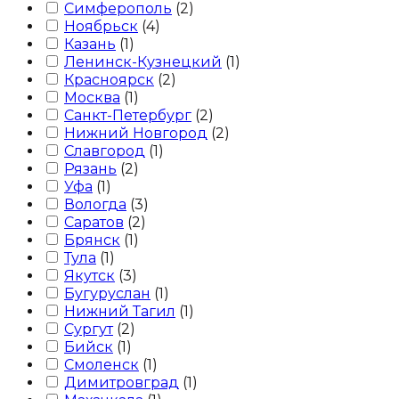
Симферополь
(
2
)
Ноябрьск
(
4
)
Казань
(
1
)
Ленинск-Кузнецкий
(
1
)
Красноярск
(
2
)
Москва
(
1
)
Санкт-Петербург
(
2
)
Нижний Новгород
(
2
)
Славгород
(
1
)
Рязань
(
2
)
Уфа
(
1
)
Вологда
(
3
)
Саратов
(
2
)
Брянск
(
1
)
Тула
(
1
)
Якутск
(
3
)
Бугуруслан
(
1
)
Нижний Тагил
(
1
)
Сургут
(
2
)
Бийск
(
1
)
Смоленск
(
1
)
Димитровград
(
1
)