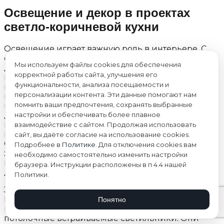
Освещение и декор в проектах
светло-коричневой кухни
Освещение играет важную роль в интерьере. С
его помощью можно подчеркнуть достоинства
Мы используем файлы cookies для обеспечения
дизайна светло коричневой кухни, выделяя его
корректной работы сайта, улучшения его
красоту. Предстоит выбрать правильные
функциональности, анализа посещаемости и
источники света, чтобы избежать затемнения
персонализации контента. Эти данные помогают нам
пространства. Есть тонкая грань между
помнить ваши предпочтения, сохранять выбранные
гармоничным универсальным освещением и
настройки и обеспечивать более плавное
дисбалансом. Если сильно затемнить
пространство, светло-коричневое оформление
взаимодействие с сайтом. Продолжая использовать
потеряет очарование и будет выглядеть мрачно.
сайт, вы даёте согласие на использование cookies.
Однако это не значит, что нужно устанавливать
Подробнее в
Политике
. Для отключения cookies вам
холодное освещение высокой яркости. Оно,
необходимо самостоятельно изменить настройки
наоборот, сделает фон строгим, лишив эстетики
браузера. Инструкции расположены в п 4.4 нашей
древесную палитру.
Политики.
Здесь нужно создать рассеивающий, мягкий свет.
Подойдут лампы теплого спектра. Для системы
Понятно
центрального освещения рекомендуют
потолочные встраиваемые светильники. Они