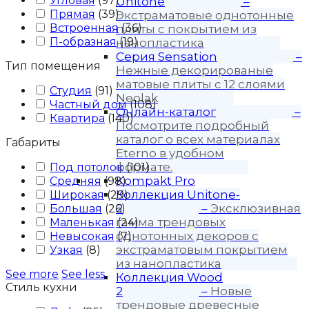
Угловая
(
97
)
Unitone
–
Прямая
(
39
)
Экстраматовые однотонные
Встроенная
(
36
)
плиты с покрытием из
П-образная
(
19
)
нанопластика
Серия Sensation
–
Тип помещения
Нежные декорированые
матовые плиты с 12 слоями
Студия
(
91
)
Neolak
Частный дом
(
108
)
Онлайн-каталог
–
Квартира
(
140
)
Посмотрите подробный
каталог о всех материалах
Габариты
Eterno в удобном
формате.
Под потолок
(
101
)
Kompakt Pro
Средняя
(
98
)
Коллекция Unitone-
Широкая
(
29
)
2
–
Эксклюзивная
Большая
(
26
)
гамма трендовых
Маленькая
(
24
)
однотонных декоров с
Невысокая
(
7
)
экстраматовым покрытием
Узкая
(
8
)
из нанопластика
See more
See less
Коллекция Wood
Стиль кухни
2
–
Новые
трендовые древесные