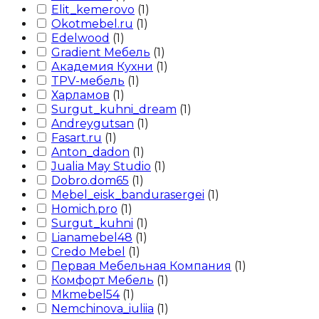
Elit_kemerovo
(
1
)
Okotmebel.ru
(
1
)
Edelwood
(
1
)
Gradient Мебель
(
1
)
Академия Кухни
(
1
)
TPV-мебель
(
1
)
Харламов
(
1
)
Surgut_kuhni_dream
(
1
)
Andreygutsan
(
1
)
Fasart.ru
(
1
)
Anton_dadon
(
1
)
Jualia May Studio
(
1
)
Dobro.dom65
(
1
)
Mebel_eisk_bandurasergei
(
1
)
Homich.pro
(
1
)
Surgut_kuhni
(
1
)
Lianamebel48
(
1
)
Credo Mebel
(
1
)
Первая Мебельная Компания
(
1
)
Комфорт Мебель
(
1
)
Mkmebel54
(
1
)
Nemchinova_iuliia
(
1
)