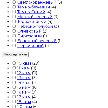
Светло-оранжевый
(
5
)
Темно-бежевый
(
4
)
Темно-Синий
(
4
)
Мятный зеленый
(
3
)
Терракотовый
(
4
)
Небесно-голубой
(
3
)
Оливковый
(
2
)
Бирюзовый
(
1
)
Болотный зеленый
(
1
)
Персиковый
(
1
)
Площадь кухни
10 кв.м
(
29
)
11 кв.м
(
11
)
12 кв.м
(
11
)
13 кв.м
(
3
)
14 кв.м
(
1
)
15 кв.м
(
16
)
16 кв.м
(
9
)
17 кв.м
(
4
)
18 кв.м
(
4
)
20 кв.м
(
6
)