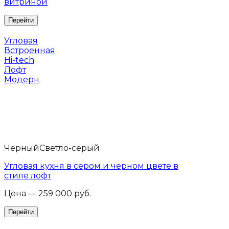
витриной
Угловая
Встроенная
Hi-tech
Лофт
Модерн
Черный
Светло-серый
Угловая кухня в сером и черном цвете в
стиле лофт
Цена — 259 000 руб.