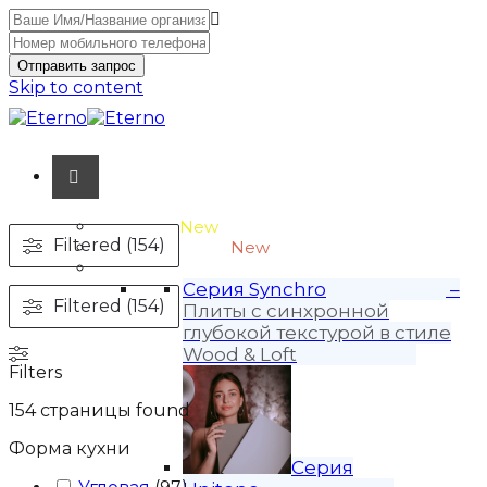
Отправить запрос
Skip to content
Unitone-3
New
Filtered (154)
Wood-3 и Loft-2
New
Материалы
Серия Synchro
–
Filtered (154)
Плиты с синхронной
глубокой текстурой в стиле
Wood & Loft
Filters
154
страницы found
Форма кухни
Серия