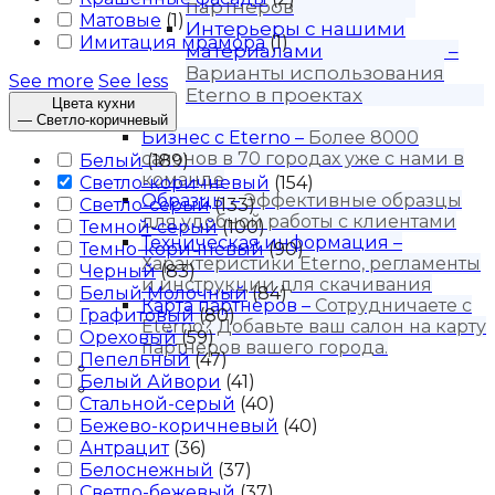
партнеров
Матовые
(
1
)
Интерьеры с нашими
Имитация мрамора
(
1
)
материалами
–
Варианты использования
See more
See less
Eterno в проектах
Цвета кухни
Для бизнеса
—
Светло-коричневый
Бизнес с Eternо
–
Более 8000
салонов в 70 городах уже с нами в
Белый
(
189
)
команде
Светло-коричневый
(
154
)
Образцы
–
Эффективные образцы
Светло-серый
(
133
)
для удобной работы с клиентами
Темной-серый
(
100
)
Техническая информация
–
Темно-коричневый
(
90
)
Характеристики Eterno, регламенты
Черный
(
83
)
и инструкции для скачивания
Белый Молочный
(
84
)
Карта партнёров
–
Сотрудничаете с
Графитовый
(
80
)
Eterno? Добавьте ваш салон на карту
Ореховый
(
59
)
партнеров вашего города.
Пепельный
(
47
)
Блог
Белый Айвори
(
41
)
Контакты
Стальной-серый
(
40
)
Бежево-коричневый
(
40
)
Антрацит
(
36
)
Белоснежный
(
37
)
Светло-бежевый
(
37
)