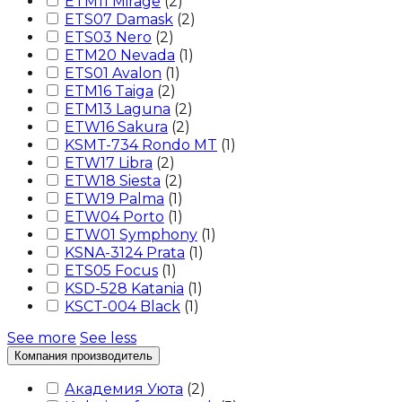
ETM11 Mirage
(
2
)
ETS07 Damask
(
2
)
ETS03 Nero
(
2
)
ETM20 Nevada
(
1
)
ETS01 Avalon
(
1
)
ETM16 Taiga
(
2
)
ETM13 Laguna
(
2
)
ETW16 Sakura
(
2
)
KSMT-734 Rondo MT
(
1
)
ETW17 Libra
(
2
)
ETW18 Siesta
(
2
)
ETW19 Palma
(
1
)
ETW04 Porto
(
1
)
ETW01 Symphony
(
1
)
KSNA-3124 Prata
(
1
)
ETS05 Focus
(
1
)
KSD-528 Katania
(
1
)
KSCT-004 Black
(
1
)
See more
See less
Компания производитель
Академия Уюта
(
2
)