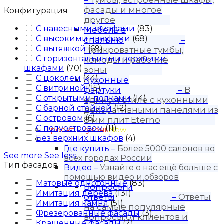
–
Тумбы, встроенные шкафы,
фасады и многое
Конфигурация
другое
С навесными шкафами
(
83
)
Мебель в
С высокими шкафами
(
68
)
спальню
–
С вытяжкой
(
69
)
Прикроватные тумбы,
С горизонтальными верхними
комоды и рабочие
шкафами
(
70
)
зоны
С цоколем
(
44
)
Кухонные
С витриной
(
15
)
фартуки
–
В
С открытыми полками
(
14
)
едином стиле с кухонными
С барной стойкой
(
12
)
декоративными панелями из
С островом
(
6
)
8 мм плит Eterno
С полуостровом
(
11
)
Проекты кухонь
New
Без верхних шкафов
(
4
)
Покупателю
Где купить
–
Более 5000 салонов во
See more
See less
всех городах России
Тип фасадов
Видео
–
Узнайте о нас ещё больше с
помощью видео и обзоров
Матовые однотонные
(
83
)
Вопросы и
Имитация дерева
(
131
)
ответы
–
Ответы
Имитация камня
(
51
)
на самые популярные
Фрезерованные фасады
(
3
)
вопросы от клиентов и
Крашенные фасады
(
2
)