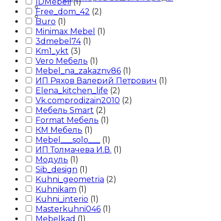
IDMebeli
(
1
)
Блог
Free_dom_42
(
2
)
Контакты
Buro
(
1
)
Minimax Mebel
(
1
)
3dmebel74
(
1
)
Km1_ykt
(
3
)
Vero Мебель
(
1
)
Mebel_na_zakaznv86
(
1
)
ИП Ряхов Валерий Петрович
(
1
)
Elena_kitchen_life
(
2
)
Vk.comprodizain2010
(
2
)
Мебель Smart
(
2
)
Format Мебель
(
1
)
КМ Мебель
(
1
)
Mebel___solo___
(
1
)
ИП Толмачева И.В.
(
1
)
Модуль
(
1
)
Sib_design
(
1
)
Kuhni_geometria
(
2
)
Kuhnikam
(
1
)
Kuhni_interio
(
1
)
Masterkuhni046
(
1
)
Mebelkad
(
1
)