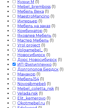
Кухни М
(
1
)
Mebel_bremboss
(
1
)
Мебель Века
(
1
)
MaestroMancino
(
1
)
Интерьер
(
1
)
Мебель на заказ
(
1
)
Комбинатор
(
1
)
Яковлев Мебель
(
1
)
Мастер Мебель
(
1
)
Угоl project
(
1
)
Volgamebel_
(
1
)
Новосибирск
(
1
)
Дорс Новосибирск
(
1
)
ИП Филиппенко
(
1
)
Долгополов Бердск
(
1
)
Манакор
(
1
)
Мебель154
(
1
)
Novosibmebeli
(
1
)
Mebel_coletta_nsk
(
1
)
Velada.nsk
(
1
)
Elit_kemerovo
(
1
)
Okotmebel.ru
(
1
)
Edelwood
(
1
)