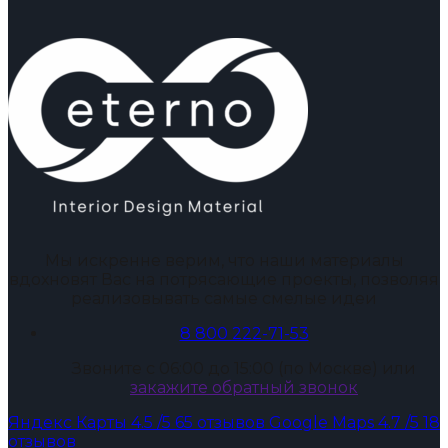
Мы искренне верим, что наши материалы
вдохновят Вас на потрясающие проекты, позволяя
реализовывать самые смелые идеи
8 800 222-71-53
Звоните с 06:00 до 15:00 (по Москве) или
закажите обратный звонок
Яндекс Карты
4.5
/5
65 отзывов
Google Maps
4.7
/5
18
отзывов