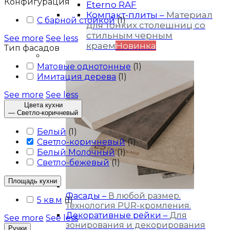
Конфигурация
Eterno RAF
Компакт-плиты
–
Материал
С барной стойкой
(
1
)
для тонких столешниц со
стильным черным
See more
See less
краем
Новинка
Тип фасадов
Продукция
Матовые однотонные
(
1
)
Имитация дерева
(
1
)
See more
See less
Цвета кухни
—
Светло-коричневый
Белый
(
1
)
Светло-коричневый
(
1
)
Белый Молочный
(
1
)
Светло-бежевый
(
1
)
Площадь кухни
Фасады
–
В любой размер.
5 кв.м
(
1
)
Технология PUR-кромления.
Декоративные рейки
–
Для
See more
See less
зонирования и декорирования
Ручки