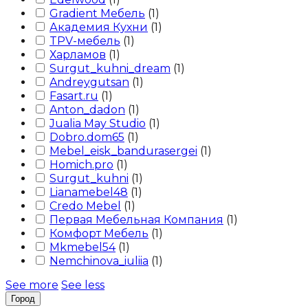
Gradient Мебель
(
1
)
Академия Кухни
(
1
)
TPV-мебель
(
1
)
Харламов
(
1
)
Surgut_kuhni_dream
(
1
)
Andreygutsan
(
1
)
Fasart.ru
(
1
)
Anton_dadon
(
1
)
Jualia May Studio
(
1
)
Dobro.dom65
(
1
)
Mebel_eisk_bandurasergei
(
1
)
Homich.pro
(
1
)
Surgut_kuhni
(
1
)
Lianamebel48
(
1
)
Credo Mebel
(
1
)
Первая Мебельная Компания
(
1
)
Комфорт Мебель
(
1
)
Mkmebel54
(
1
)
Nemchinova_iuliia
(
1
)
See more
See less
Город