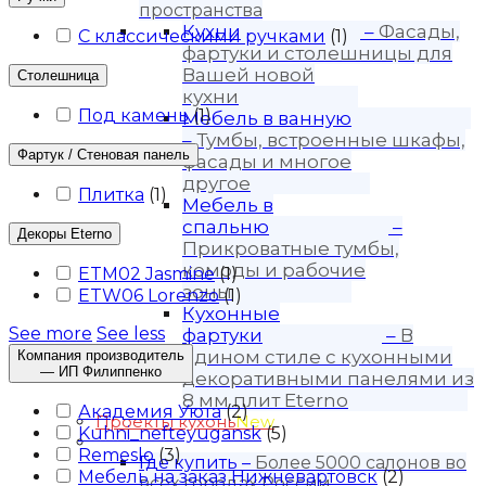
пространства
Кухни
–
Фасады,
С классическими ручками
(
1
)
фартуки и столешницы для
Вашей новой
Столешница
кухни
Под камень
(
1
)
Мебель в ванную
–
Тумбы, встроенные шкафы,
Фартук / Стеновая панель
фасады и многое
другое
Плитка
(
1
)
Мебель в
спальню
–
Декоры Eterno
Прикроватные тумбы,
комоды и рабочие
ETM02 Jasmine
(
1
)
зоны
ETW06 Lorenzo
(
1
)
Кухонные
See more
See less
фартуки
–
В
едином стиле с кухонными
Компания производитель
— ИП Филиппенко
декоративными панелями из
8 мм плит Eterno
Академия Уюта
(
2
)
Проекты кухонь
New
Kuhni_nefteyugansk
(
5
)
Покупателю
Remeslo
(
3
)
Где купить
–
Более 5000 салонов во
Мебель на заказ Нижневартовск
(
2
)
всех городах России