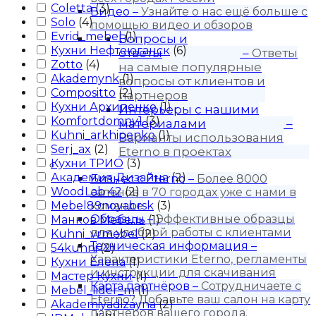
Coletta
(
3
)
Видео
–
Узнайте о нас ещё больше с
Solo
(
4
)
помощью видео и обзоров
Evrid_mebel
(
1
)
Вопросы и
Кухни Нефтеюганск
(
6
)
ответы
–
Ответы
Zotto
(
4
)
на самые популярные
Akademynk
(
1
)
вопросы от клиентов и
Compositto
(
2
)
партнеров
Кухни Архипенко
(
1
)
Интерьеры с нашими
Komfortdomnv1
(
3
)
материалами
–
Kuhni_arkhipenko
(
1
)
Варианты использования
Serj_ax
(
2
)
Eterno в проектах
Кухни ТРИО
(
3
)
Для бизнеса
Академия Дизайна
(
2
)
Бизнес с Eternо
–
Более 8000
WoodLab 42
(
2
)
салонов в 70 городах уже с нами в
Mebel89noyabrsk
команде
(
3
)
Образцы
–
Эффективные образцы
Манков Мебель
(
1
)
для удобной работы с клиентами
Kuhni_vrmebel
(
2
)
Техническая информация
–
54kuhni
(
2
)
Характеристики Eterno, регламенты
Кухни Елена
(
1
)
и инструкции для скачивания
Мастер Кухни
(
1
)
Карта партнёров
–
Сотрудничаете с
Mebel_lider_m
(
1
)
Eterno? Добавьте ваш салон на карту
Akademiyadizayna
(
2
)
партнеров вашего города.