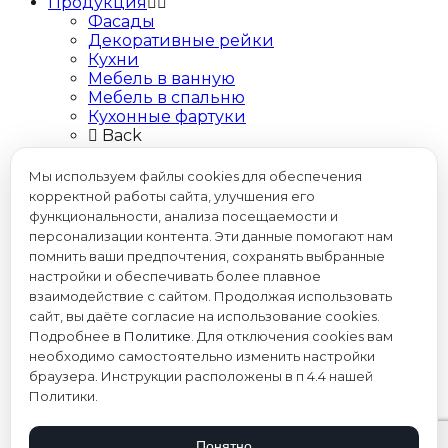
Продукция
Фасады
Декоративные рейки
Кухни
Мебель в ванную
Мебель в спальню
Кухонные фартуки
Back
Проекты кухонь
Покупателю
Мы используем файлы cookies для обеспечения
Где купить
корректной работы сайта, улучшения его
Видео
функциональности, анализа посещаемости и
Вопросы и ответы
персонализации контента. Эти данные помогают нам
Интерьеры с нашими материалами
помнить ваши предпочтения, сохранять выбранные
Back
настройки и обеспечивать более плавное
Для бизнеса
взаимодействие с сайтом. Продолжая использовать
Бизнес с Eternо
сайт, вы даёте согласие на использование cookies.
Образцы
Подробнее в
Политике
. Для отключения cookies вам
Техническая информация
необходимо самостоятельно изменить настройки
Карта партнёров
браузера. Инструкции расположены в п 4.4 нашей
Back
Политики.
Блог
Контакты
Понятно