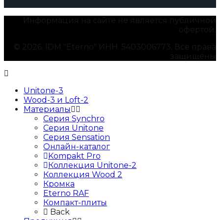
Информация на сайте не является публичной
офертой.
© 2026. IDM "Eterno" ИНН: 5403006773. Все права
защищены
Unitone-3
Wood-3 и Loft-2
Материалы
Серия Synchro
Серия Unitone
Серия Sensation
Онлайн-каталог
Kompakt Pro
Коллекция Unitone-2
Коллекция Wood 2
Кромка
Eterno RAF
Компакт-плиты
Back