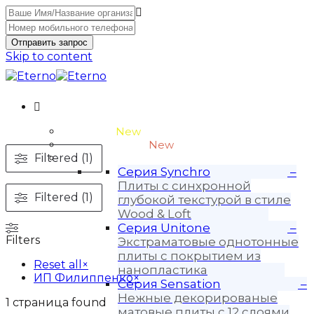
Отправить запрос
Skip to content
Unitone-3
New
Wood-3 и Loft-2
New
Filtered (1)
Материалы
Серия Synchro
–
Плиты с синхронной
Filtered (1)
глубокой текстурой в стиле
Wood & Loft
Серия Unitone
–
Filters
Экстраматовые однотонные
плиты с покрытием из
Reset all
×
нанопластика
ИП Филиппенко
×
Серия Sensation
–
Нежные декорированые
1
страница found
матовые плиты с 12 слоями