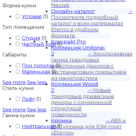
Neolak
Форма кухни
Онлайн-каталог
–
Угловая
(
1
)
Посмотрите подробный
каталог о всех материалах
Тип помещения
Eterno в удобном
формате.
Студия
(
1
)
Kompakt Pro
Частный дом
(
1
)
Коллекция Unitone-
2
–
Эксклюзивная
Габариты
гамма трендовых
Под потолок
однотонных декоров с
(
1
)
Маленькая
экстраматовым покрытием
(
1
)
из нанопластика
See more
See less
Коллекция Wood
Стиль кухни
2
–
Новые
трендовые древесные
Лофт
(
1
)
декоры с синхронной
структурой
See more
See less
поверхности
Гамма кухни
Кромка
–
ABS и
Нейтральная
PVC кромка для IDM-плит
(
1
)
«Eterno»