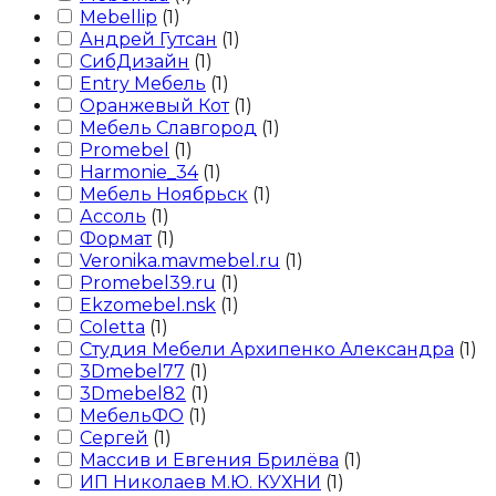
Mebellip
(
1
)
Андрей Гутсан
(
1
)
СибДизайн
(
1
)
Entry Мебель
(
1
)
Оранжевый Кот
(
1
)
Мебель Славгород
(
1
)
Promebel
(
1
)
Harmonie_34
(
1
)
Мебель Ноябрьск
(
1
)
Ассоль
(
1
)
Формат
(
1
)
Veronika.mavmebel.ru
(
1
)
Promebel39.ru
(
1
)
Ekzomebel.nsk
(
1
)
Сoletta
(
1
)
Студия Мебели Архипенко Александра
(
1
)
3Dmebel77
(
1
)
3Dmebel82
(
1
)
МебельФО
(
1
)
Сергей
(
1
)
Массив и Евгения Брилёва
(
1
)
ИП Николаев М.Ю. КУХНИ
(
1
)