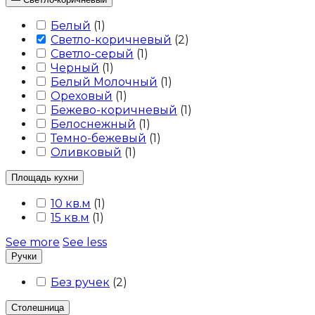
Белый
(
1
)
Светло-коричневый
(
2
)
Светло-серый
(
1
)
Черный
(
1
)
Белый Молочный
(
1
)
Ореховый
(
1
)
Бежево-коричневый
(
1
)
Белоснежный
(
1
)
Темно-бежевый
(
1
)
Оливковый
(
1
)
Площадь кухни
10 кв.м
(
1
)
15 кв.м
(
1
)
See more
See less
Ручки
Без ручек
(
2
)
Столешница