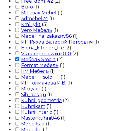
Free_dom_42
(
2
)
Buro
(
1
)
Minimax Mebel
(
1
)
3dmebel74
(
1
)
Km1_ykt
(
3
)
Vero Мебель
(
1
)
Mebel_na_zakaznv86
(
1
)
ИП Ряхов Валерий Петрович
(
1
)
Elena_kitchen_life
(
2
)
Vk.comprodizain2010
(
2
)
Мебель Smart
(
2
)
Format Мебель
(
1
)
КМ Мебель
(
1
)
Mebel___solo___
(
1
)
ИП Толмачева И.В.
(
1
)
Модуль
(
1
)
Sib_design
(
1
)
Kuhni_geometria
(
2
)
Kuhnikam
(
1
)
Kuhni_interio
(
1
)
Masterkuhni046
(
1
)
Mebelkad
(
1
)
Mebellip
(
1
)