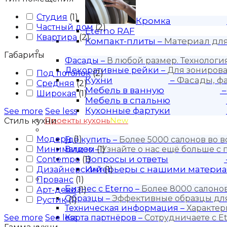
Студия
(
1
)
Кромка
Частный дом
(
2
)
Eterno RAF
Квартира
(
2
)
Компакт-плиты
–
Материал дл
Продукция
Габариты
Фасады
–
В любой размер. Технолог
Декоративные рейки
–
Для зонирова
Под потолок
(
2
)
Кухни
–
Фасады, ф
Средняя
(
2
)
Мебель в ванную
Широкая
(
1
)
Мебель в спальню
Кухонные фартуки
See more
See less
Проекты кухонь
New
Стиль кухни
Покупателю
Модерн
(
1
)
Где купить
–
Более 5000 салонов во в
Минимализм
Видео
–
(
1
Узнайте о нас ещё больше с
)
Вопросы и ответы
Contempo
(
1
)
Интерьеры с нашими матери
Дизайнерский
(
1
)
Для бизнеса
Прованс
(
1
)
Бизнес с Eternо
–
Более 8000 салонов
Арт-деко
(
1
)
Образцы
–
Эффективные образцы для
Рустик
(
1
)
Техническая информация
–
Характер
See more
See less
Карта партнёров
–
Сотрудничаете с Et