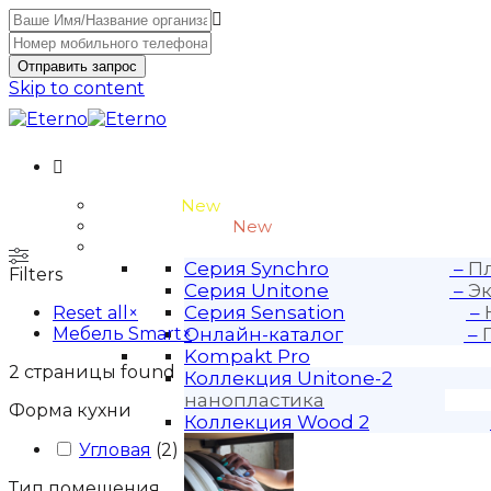
Отправить запрос
Skip to content
Unitone-3
New
Wood-3 и Loft-2
New
Материалы
Серия Synchro
–
Пл
Filters
Серия Unitone
–
Эк
Серия Sensation
–
Reset all
×
Мебель Smart
×
Онлайн-каталог
–
Kompakt Pro
2
страницы found
Коллекция Unitone-2
нанопластика
Форма кухни
Коллекция Wood 2
Угловая
(
2
)
Тип помещения