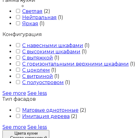
Гамма кухни
Блог
Контакты
Светлая
(
2
)
Нейтральная
(
1
)
Яркая
(
1
)
Конфигурация
С навесными шкафами
(
1
)
С высокими шкафами
(
1
)
С вытяжкой
(
1
)
С горизонтальными верхними шкафами
(
1
)
С цоколем
(
1
)
С витриной
(
1
)
С полуостровом
(
1
)
See more
See less
Тип фасадов
Матовые однотонные
(
2
)
Имитация дерева
(
2
)
See more
See less
Цвета кухни
—
Светло-коричневый