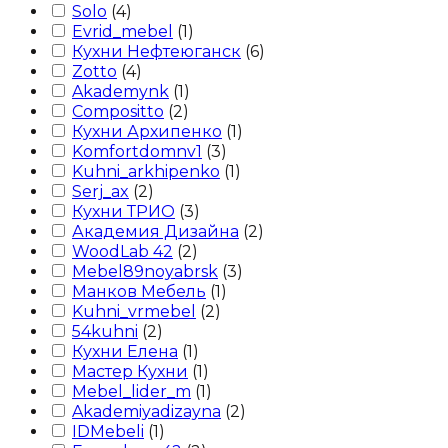
Solo
(
4
)
Evrid_mebel
(
1
)
Кухни Нефтеюганск
(
6
)
Zotto
(
4
)
Akademynk
(
1
)
Compositto
(
2
)
Кухни Архипенко
(
1
)
Komfortdomnv1
(
3
)
Kuhni_arkhipenko
(
1
)
Serj_ax
(
2
)
Кухни ТРИО
(
3
)
Академия Дизайна
(
2
)
WoodLab 42
(
2
)
Mebel89noyabrsk
(
3
)
Манков Мебель
(
1
)
Kuhni_vrmebel
(
2
)
54kuhni
(
2
)
Кухни Елена
(
1
)
Мастер Кухни
(
1
)
Mebel_lider_m
(
1
)
Akademiyadizayna
(
2
)
IDMebeli
(
1
)