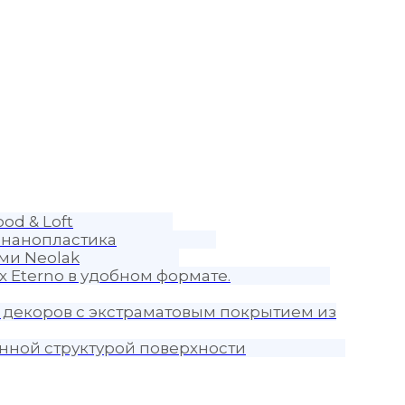
od & Loft
 нанопластика
ми Neolak
 Eterno в удобном формате.
 декоров с экстраматовым покрытием из
нной структурой поверхности