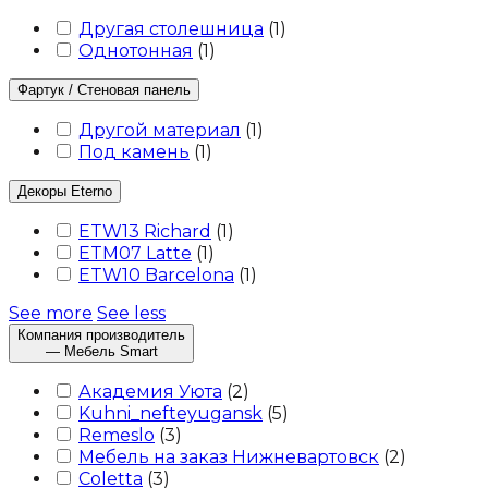
Другая столешница
(
1
)
Однотонная
(
1
)
Фартук / Стеновая панель
Другой материал
(
1
)
Под камень
(
1
)
Декоры Eterno
ETW13 Richard
(
1
)
ETM07 Latte
(
1
)
ETW10 Barcelona
(
1
)
See more
See less
Компания производитель
— Мебель Smart
Академия Уюта
(
2
)
Kuhni_nefteyugansk
(
5
)
Remeslo
(
3
)
Мебель на заказ Нижневартовск
(
2
)
Coletta
(
3
)