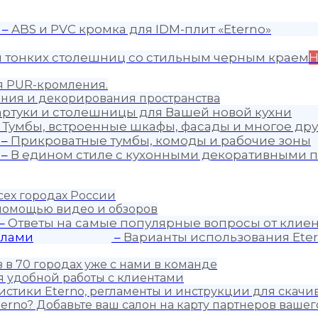
–
ABS и PVC кромка для IDM-плит «Eterno»
я тонких столешниц со стильным черным краем
Н
ия PUR-кромления.
ния и декорирования пространства
артуки и столешницы для Вашей новой кухни
–
Тумбы, встроенные шкафы, фасады и многое дру
–
Прикроватные тумбы, комоды и рабочие зоны
–
В едином стиле с кухонными декоративными п
сех городах России
 помощью видео и обзоров
–
Ответы на самые популярные вопросы от клиен
алами
–
Варианты использования Eter
 в 70 городах уже с нами в команде
 удобной работы с клиентами
истики Eterno, регламенты и инструкции для скачи
erno? Добавьте ваш салон на карту партнеров вашег