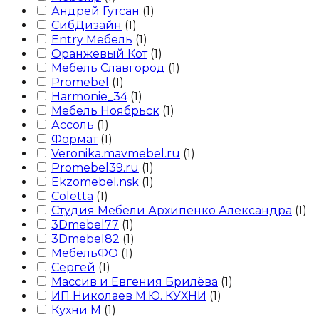
Андрей Гутсан
(
1
)
СибДизайн
(
1
)
Entry Мебель
(
1
)
Оранжевый Кот
(
1
)
Мебель Славгород
(
1
)
Promebel
(
1
)
Harmonie_34
(
1
)
Мебель Ноябрьск
(
1
)
Ассоль
(
1
)
Формат
(
1
)
Veronika.mavmebel.ru
(
1
)
Promebel39.ru
(
1
)
Ekzomebel.nsk
(
1
)
Сoletta
(
1
)
Студия Мебели Архипенко Александра
(
1
)
3Dmebel77
(
1
)
3Dmebel82
(
1
)
МебельФО
(
1
)
Сергей
(
1
)
Массив и Евгения Брилёва
(
1
)
ИП Николаев М.Ю. КУХНИ
(
1
)
Кухни М
(
1
)