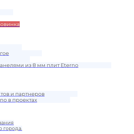
овинка
гое
анелями из 8 мм плит Eterno
тов и партнеров
no в проектах
вания
о города.