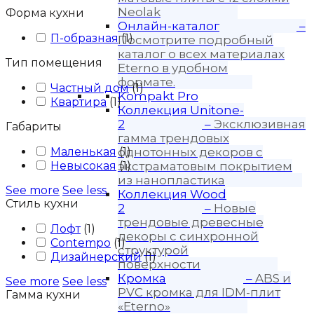
Neolak
Форма кухни
Онлайн-каталог
–
П-образная
(
1
)
Посмотрите подробный
каталог о всех материалах
Тип помещения
Eterno в удобном
формате.
Частный дом
(
1
)
Kompakt Pro
Квартира
(
1
)
Коллекция Unitone-
2
–
Эксклюзивная
Габариты
гамма трендовых
Маленькая
однотонных декоров с
(
1
)
Невысокая
экстраматовым покрытием
(
1
)
из нанопластика
See more
See less
Коллекция Wood
Стиль кухни
2
–
Новые
трендовые древесные
Лофт
(
1
)
декоры с синхронной
Contempo
(
1
)
структурой
Дизайнерский
(
1
)
поверхности
Кромка
–
ABS и
See more
See less
PVC кромка для IDM-плит
Гамма кухни
«Eterno»