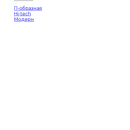
П-образная
Hi-tech
Модерн