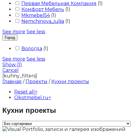
Первая Мебельная Компания
(
1
)
Комфорт Мебель
(
1
)
Mkmebel54
(
1
)
Nemchinova_iuliia
(
1
)
See more
See less
Город
Вологда
(
1
)
See more
See less
Show
(
1
)
Cancel
[kuhny_filters]
Главная
/
Проекты
/
Кухни проекты
Reset all
×
Okotmebel.ru
×
Кухни проекты