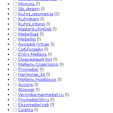
Модуль
(
1
)
Sib_design
(
1
)
Kuhni_geometria
(
2
)
Kuhnikam
(
1
)
Kuhni_interio
(
1
)
Masterkuhni046
(
1
)
Mebelkad
(
1
)
Mebellip
(
1
)
Андрей Гутсан
(
1
)
СибДизайн
(
1
)
Entry Мебель
(
1
)
Оранжевый Кот
(
1
)
Мебель Славгород
(
1
)
Promebel
(
1
)
Harmonie_34
(
1
)
Мебель Ноябрьск
(
1
)
Ассоль
(
1
)
Формат
(
1
)
Veronika.mavmebel.ru
(
1
)
Promebel39.ru
(
1
)
Ekzomebel.nsk
(
1
)
Сoletta
(
1
)