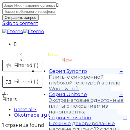
Отправить запрос
Skip to content
Unitone-3
New
Wood-3 и Loft-2
New
Filtered (1)
Материалы
Серия Synchro
–
Плиты с синхронной
Filtered (1)
глубокой текстурой в стиле
Wood & Loft
Серия Unitone
–
Filters
Экстраматовые однотонные
плиты с покрытием из
Reset all
×
нанопластика
Okotmebel.ru
×
Серия Sensation
–
Нежные декорированые
1
страница found
матовые плиты с 12 слоями