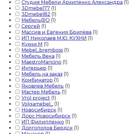
Студия Мебели Архипенко Александра
(
1
)
3Dmebel77
(
1
)
3Dmebel82
(
1
)
МебельФО
(
1
)
Сергей
(
1
)
Массив и Евгения Брилёва
(
1
)
ИП Николаев М.Ю. КУХНИ
(
1
)
Кухни М
(
1
)
Mebel_bremboss
(
1
)
Мебель Века
(
1
)
MaestroMancino
(
1
)
Интерьер
(
1
)
Мебель на заказ
(
1
)
Комбинатор
(
1
)
Яковлев Мебель
(
1
)
Мастер Мебель
(
1
)
Угоl project
(
1
)
Volgamebel_
(
1
)
Новосибирск
(
1
)
Дорс Новосибирск
(
1
)
ИП Филиппенко
(
1
)
Долгополов Бердск
(
1
)
Манакор
(
1
)