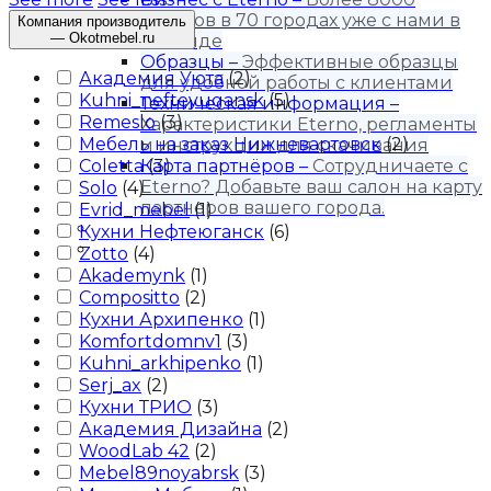
салонов в 70 городах уже с нами в
Компания производитель
— Okotmebel.ru
команде
Образцы
–
Эффективные образцы
Академия Уюта
(
2
)
для удобной работы с клиентами
Kuhni_nefteyugansk
(
5
)
Техническая информация
–
Remeslo
(
3
)
Характеристики Eterno, регламенты
Мебель на заказ Нижневартовск
(
2
)
и инструкции для скачивания
Coletta
Карта партнёров
(
3
)
–
Сотрудничаете с
Eterno? Добавьте ваш салон на карту
Solo
(
4
)
партнеров вашего города.
Evrid_mebel
(
1
)
Блог
Кухни Нефтеюганск
(
6
)
Контакты
Zotto
(
4
)
Akademynk
(
1
)
Compositto
(
2
)
Кухни Архипенко
(
1
)
Komfortdomnv1
(
3
)
Kuhni_arkhipenko
(
1
)
Serj_ax
(
2
)
Кухни ТРИО
(
3
)
Академия Дизайна
(
2
)
WoodLab 42
(
2
)
Mebel89noyabrsk
(
3
)