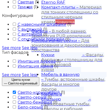
Светлая
(
1
)
Eterno RAF
Темная
(
1
)
Компакт-плиты
–
Материал
для тонких столешниц со
Конфигурация
стильным черным
краем
Новинка
С навесными шкафами
(
1
)
Продукция
С вытяжкой
(
1
)
Фасады
–
В любой размер.
С витриной
(
1
)
Технология PUR-кромления.
С открытыми полками
(
1
)
Декоративные рейки
–
Для
зонирования и декорирования
See more
See less
пространства
Тип фасадов
Кухни
–
Фасады,
фартуки и столешницы для
Имитация дерева
(
1
)
Вашей новой
Имитация камня
(
1
)
кухни
Мебель в ванную
See more
See less
–
Тумбы, встроенные шкафы,
Цвета кухни
—
Светло-коричневый
фасады и многое
другое
Светло-коричневый
(
1
)
Мебель в
Светло-серый
(
1
)
спальню
–
Светло-бежевый
(
1
)
Прикроватные тумбы,
Бело-серый
(
1
)
комоды и рабочие