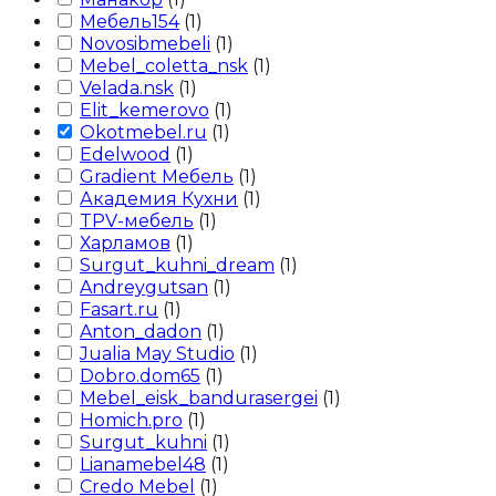
Мебель154
(
1
)
Novosibmebeli
(
1
)
Mebel_coletta_nsk
(
1
)
Velada.nsk
(
1
)
Elit_kemerovo
(
1
)
Okotmebel.ru
(
1
)
Edelwood
(
1
)
Gradient Мебель
(
1
)
Академия Кухни
(
1
)
TPV-мебель
(
1
)
Харламов
(
1
)
Surgut_kuhni_dream
(
1
)
Andreygutsan
(
1
)
Fasart.ru
(
1
)
Anton_dadon
(
1
)
Jualia May Studio
(
1
)
Dobro.dom65
(
1
)
Mebel_eisk_bandurasergei
(
1
)
Homich.pro
(
1
)
Surgut_kuhni
(
1
)
Lianamebel48
(
1
)
Credo Mebel
(
1
)