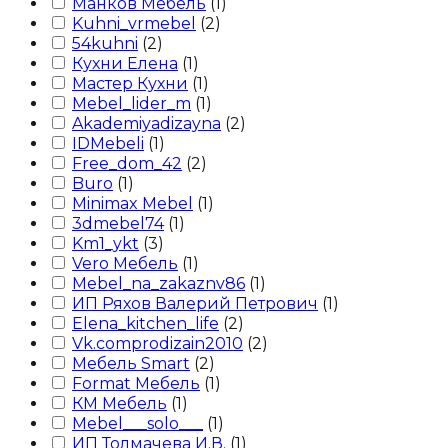
Манков Мебель
(
1
)
Kuhni_vrmebel
(
2
)
54kuhni
(
2
)
Кухни Елена
(
1
)
Мастер Кухни
(
1
)
Mebel_lider_m
(
1
)
Akademiyadizayna
(
2
)
IDMebeli
(
1
)
Free_dom_42
(
2
)
Buro
(
1
)
Minimax Mebel
(
1
)
3dmebel74
(
1
)
Km1_ykt
(
3
)
Vero Мебель
(
1
)
Mebel_na_zakaznv86
(
1
)
ИП Ряхов Валерий Петрович
(
1
)
Elena_kitchen_life
(
2
)
Vk.comprodizain2010
(
2
)
Мебель Smart
(
2
)
Format Мебель
(
1
)
КМ Мебель
(
1
)
Mebel___solo___
(
1
)
ИП Толмачева И.В.
(
1
)