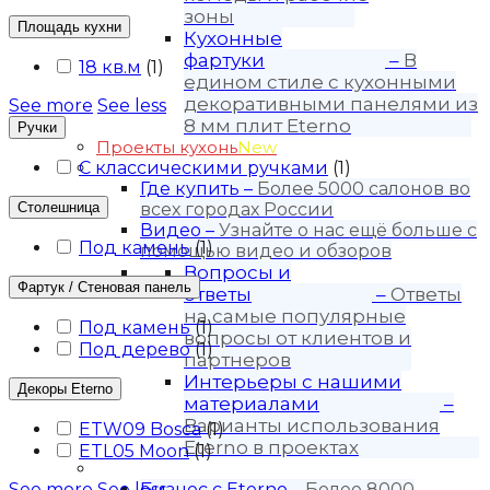
зоны
Площадь кухни
Кухонные
фартуки
–
В
18 кв.м
(
1
)
едином стиле с кухонными
декоративными панелями из
See more
See less
8 мм плит Eterno
Ручки
Проекты кухонь
New
С классическими ручками
Покупателю
(
1
)
Где купить
–
Более 5000 салонов во
Столешница
всех городах России
Видео
–
Узнайте о нас ещё больше с
Под камень
(
1
)
помощью видео и обзоров
Вопросы и
Фартук / Стеновая панель
ответы
–
Ответы
на самые популярные
Под камень
(
1
)
вопросы от клиентов и
Под дерево
(
1
)
партнеров
Интерьеры с нашими
Декоры Eterno
материалами
–
Варианты использования
ETW09 Bosca
(
1
)
Eterno в проектах
ETL05 Moon
(
1
)
Для бизнеса
See more
See less
Бизнес с Eternо
–
Более 8000