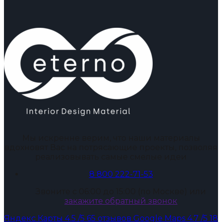
Мы искренне верим, что наши материалы
вдохновят Вас на потрясающие проекты, позволяя
реализовывать самые смелые идеи
8 800 222-71-53
Звоните с 06:00 до 15:00 (по Москве) или
закажите обратный звонок
Яндекс Карты
4.5
/5
65 отзывов
Google Maps
4.7
/5
18