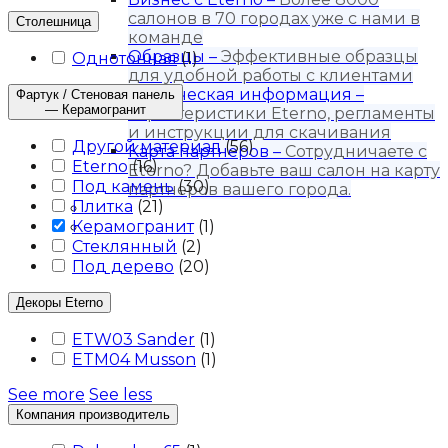
салонов в 70 городах уже с нами в
Столешница
команде
Образцы
–
Эффективные образцы
Однотонная
(
1
)
для удобной работы с клиентами
Техническая информация
–
Фартук / Стеновая панель
— Керамогранит
Характеристики Eterno, регламенты
и инструкции для скачивания
Другой материал
(
56
)
Карта партнёров
–
Сотрудничаете с
Eterno
(
16
)
Eterno? Добавьте ваш салон на карту
Под камень
(
30
)
партнеров вашего города.
Плитка
(
21
)
Блог
Керамогранит
(
1
)
Контакты
Стеклянный
(
2
)
Под дерево
(
20
)
Декоры Eterno
ETW03 Sander
(
1
)
ETM04 Musson
(
1
)
See more
See less
Компания производитель