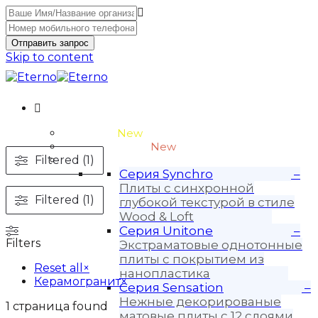
Отправить запрос
Skip to content
Unitone-3
New
Wood-3 и Loft-2
New
Filtered (1)
Материалы
Серия Synchro
–
Плиты с синхронной
Filtered (1)
глубокой текстурой в стиле
Wood & Loft
Серия Unitone
–
Filters
Экстраматовые однотонные
плиты с покрытием из
Reset all
×
нанопластика
Керамогранит
×
Серия Sensation
–
Нежные декорированые
1
страница found
матовые плиты с 12 слоями