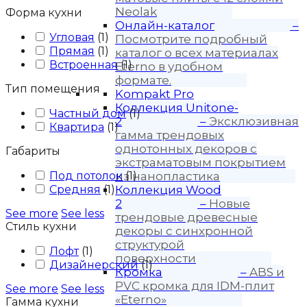
Neolak
Форма кухни
Онлайн-каталог
–
Угловая
(
1
)
Посмотрите подробный
Прямая
(
1
)
каталог о всех материалах
Встроенная
(
1
)
Eterno в удобном
формате.
Тип помещения
Kompakt Pro
Коллекция Unitone-
Частный дом
(
1
)
2
–
Эксклюзивная
Квартира
(
1
)
гамма трендовых
однотонных декоров с
Габариты
экстраматовым покрытием
Под потолок
из нанопластика
(
1
)
Средняя
(
1
)
Коллекция Wood
2
–
Новые
See more
See less
трендовые древесные
Стиль кухни
декоры с синхронной
структурой
Лофт
(
1
)
поверхности
Дизайнерский
(
1
)
Кромка
–
ABS и
PVC кромка для IDM-плит
See more
See less
«Eterno»
Гамма кухни