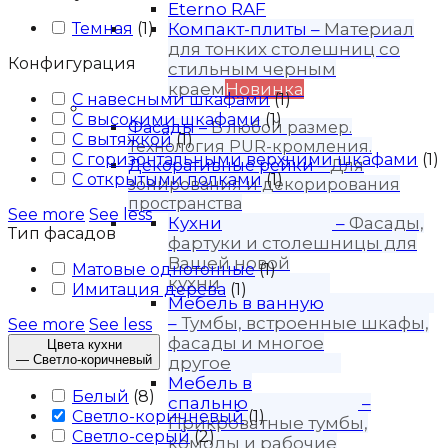
Eterno RAF
Темная
(
1
)
Компакт-плиты
–
Материал
для тонких столешниц со
Конфигурация
стильным черным
краем
Новинка
С навесными шкафами
(
1
)
Продукция
С высокими шкафами
(
1
)
Фасады
–
В любой размер.
С вытяжкой
(
1
)
Технология PUR-кромления.
С горизонтальными верхними шкафами
(
1
)
Декоративные рейки
–
Для
С открытыми полками
(
1
)
зонирования и декорирования
пространства
See more
See less
Кухни
–
Фасады,
Тип фасадов
фартуки и столешницы для
Вашей новой
Матовые однотонные
(
1
)
кухни
Имитация дерева
(
1
)
Мебель в ванную
–
Тумбы, встроенные шкафы,
See more
See less
фасады и многое
Цвета кухни
—
Светло-коричневый
другое
Мебель в
Белый
(
8
)
спальню
–
Светло-коричневый
(
1
)
Прикроватные тумбы,
Светло-серый
(
2
)
комоды и рабочие