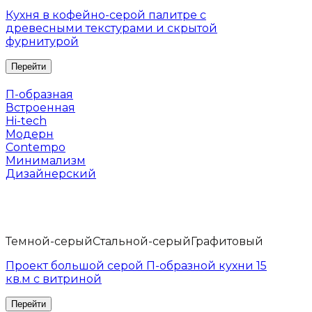
Кухня в кофейно-серой палитре с
древесными текстурами и скрытой
фурнитурой
П-образная
Встроенная
Hi-tech
Модерн
Contempo
Минимализм
Дизайнерский
Темной-серый
Стальной-серый
Графитовый
Проект большой серой П-образной кухни 15
кв.м с витриной