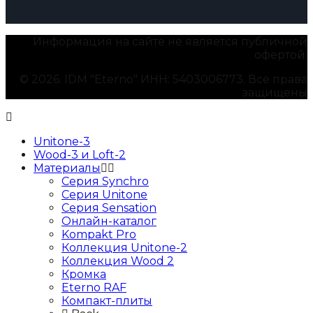
Информация на сайте не является публичной
офертой.
© 2026. IDM "Eterno" ИНН: 5403006773. Все права
защищены
Unitone-3
Wood-3 и Loft-2
Материалы
Серия Synchro
Серия Unitone
Серия Sensation
Онлайн-каталог
Kompakt Pro
Коллекция Unitone-2
Коллекция Wood 2
Кромка
Eterno RAF
Компакт-плиты