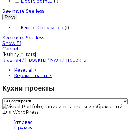
Dobro.dom65
(
1
)
See more
See less
Город
Южно-Сахалинск
(
1
)
See more
See less
Show
(
1
)
Cancel
[kuhny_filters]
Главная
/
Проекты
/
Кухни проекты
Reset all
×
Керамогранит
×
Кухни проекты
Угловая
Прямая