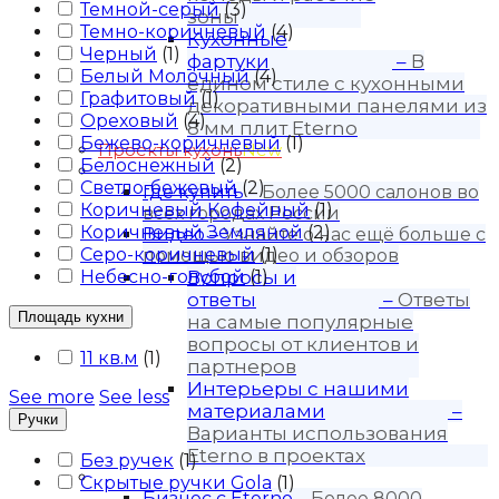
Темной-серый
(
3
)
зоны
Темно-коричневый
(
4
)
Кухонные
Черный
(
1
)
фартуки
–
В
Белый Молочный
(
4
)
едином стиле с кухонными
Графитовый
(
1
)
декоративными панелями из
Ореховый
(
4
)
8 мм плит Eterno
Бежево-коричневый
(
1
)
Проекты кухонь
New
Белоснежный
(
2
)
Покупателю
Светло-бежевый
(
2
)
Где купить
–
Более 5000 салонов во
Коричневый Кофейный
(
1
)
всех городах России
Коричневый Земляной
(
2
)
Видео
–
Узнайте о нас ещё больше с
Серо-коричневый
(
1
)
помощью видео и обзоров
Небесно-голубой
Вопросы и
(
1
)
ответы
–
Ответы
Площадь кухни
на самые популярные
вопросы от клиентов и
11 кв.м
(
1
)
партнеров
Интерьеры с нашими
See more
See less
материалами
–
Ручки
Варианты использования
Eterno в проектах
Без ручек
(
1
)
Для бизнеса
Скрытые ручки Gola
(
1
)
Бизнес с Eternо
–
Более 8000