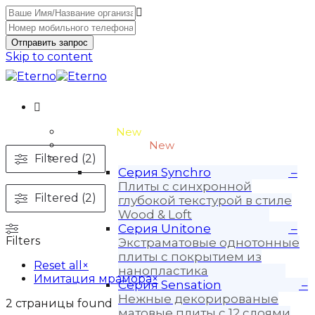
Отправить запрос
Skip to content
Unitone-3
New
Wood-3 и Loft-2
New
Filtered (2)
Материалы
Серия Synchro
–
Плиты с синхронной
Filtered (2)
глубокой текстурой в стиле
Wood & Loft
Серия Unitone
–
Filters
Экстраматовые однотонные
плиты с покрытием из
Reset all
×
нанопластика
Имитация мрамора
×
Серия Sensation
–
Нежные декорированые
2
страницы found
матовые плиты с 12 слоями