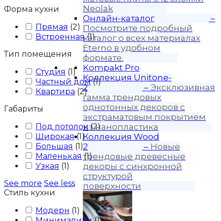
Neolak
Форма кухни
Онлайн-каталог
–
Прямая
(
2
)
Посмотрите подробный
Встроенная
(
1
)
каталог о всех материалах
Eterno в удобном
Тип помещения
формате.
Kompakt Pro
Студия
(
1
)
Коллекция Unitone-
Частный дом
(
1
)
2
–
Эксклюзивная
Квартира
(
2
)
гамма трендовых
однотонных декоров с
Габариты
экстраматовым покрытием
Под потолок
из нанопластика
(
2
)
Широкая
(
1
)
Коллекция Wood
Большая
(
1
)
2
–
Новые
Маленькая
трендовые древесные
(
1
)
Узкая
(
1
)
декоры с синхронной
структурой
See more
See less
поверхности
Стиль кухни
Модерн
(
1
)
Минимализм
(
1
)