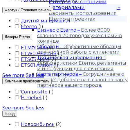
Интерьеры с нашими
материалами
–
Фартук / Стеновая панель
Варианты использования
Eterno в проектах
Другой материал
(
1
)
Для бизнеса
Eterno
(
1
)
Бизнес с Eternо
–
Более 8000
салонов в 70 городах уже с нами в
Декоры Eterno
команде
Образцы
–
Эффективные образцы
ETM01 Zefir
(
1
)
для удобной работы с клиентами
ETW03 Sander
(
1
)
Техническая информация
–
ETS03 Nero
(
2
)
Характеристики Eterno, регламенты
ETS01 Avalon
(
1
)
и инструкции для скачивания
Карта партнёров
–
Сотрудничаете с
See more
See less
Eterno? Добавьте ваш салон на карту
Компания производитель
партнеров вашего города.
Блог
Compositto
(
1
)
Контакты
H-mebel
(
1
)
See more
See less
Город
Новосибирск
(
2
)