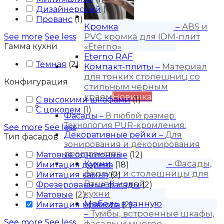
Дизайнерский
(
1
)
Прованс
(
1
)
Кромка
–
ABS и
PVC кромка для IDM-плит
See more
See less
Гамма кухни
«Eterno»
Eterno RAF
Темная
(
2
)
Компакт-плиты
–
Материал
для тонких столешниц со
Конфигурация
стильным черным
краем
Новинка
С высокими шкафами
(
1
)
Продукция
С цоколем
(
1
)
Фасады
–
В любой размер.
Технология PUR-кромления.
See more
See less
Декоративные рейки
–
Для
Тип фасадов
зонирования и декорирования
пространства
Матовые однотонные
(
12
)
Кухни
–
Фасады,
Имитация дерева
(
18
)
фартуки и столешницы для
Имитация камня
(
2
)
Вашей новой
Фрезерованные фасады
(
2
)
кухни
Матовые
(
2
)
Мебель в ванную
Имитация мрамора
(
2
)
–
Тумбы, встроенные шкафы,
See more
See less
фасады и многое