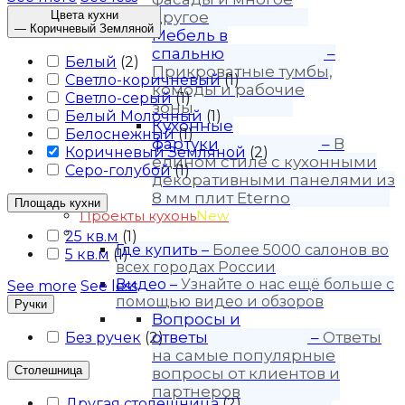
Цвета кухни
другое
—
Коричневый Земляной
Мебель в
спальню
–
Белый
(
2
)
Прикроватные тумбы,
Светло-коричневый
(
1
)
комоды и рабочие
Светло-серый
(
1
)
зоны
Белый Молочный
(
1
)
Кухонные
Белоснежный
(
1
)
фартуки
–
В
Коричневый Земляной
(
2
)
едином стиле с кухонными
Серо-голубой
(
1
)
декоративными панелями из
8 мм плит Eterno
Площадь кухни
Проекты кухонь
New
Покупателю
25 кв.м
(
1
)
Где купить
–
Более 5000 салонов во
5 кв.м
(
1
)
всех городах России
Видео
–
Узнайте о нас ещё больше с
See more
See less
помощью видео и обзоров
Ручки
Вопросы и
ответы
–
Ответы
Без ручек
(
2
)
на самые популярные
Столешница
вопросы от клиентов и
партнеров
Другая столешница
(
2
)