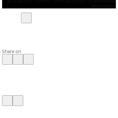
© 2026. IDM "Eterno" ИНН: 5403006773. Все права
защищены
Share on