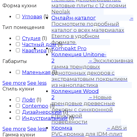
матовые плиты с 12 слоями
Форма кухни
Neolak
Угловая
(
1
)
Онлайн-каталог
–
Посмотрите подробный
Тип помещения
каталог о всех материалах
Eterno в удобном
Студия
(
1
)
формате.
Частный дом
(
1
)
Kompakt Pro
Квартира
(
1
)
Коллекция Unitone-
2
–
Эксклюзивная
Габариты
гамма трендовых
Маленькая
(
1
)
однотонных декоров с
экстраматовым покрытием
See more
See less
из нанопластика
Стиль кухни
Коллекция Wood
2
–
Новые
Лофт
(
1
)
трендовые древесные
Contempo
(
1
)
декоры с синхронной
Дизайнерский
(
1
)
структурой
Индустриальный
(
1
)
поверхности
Кромка
–
ABS и
See more
See less
PVC кромка для IDM-плит
Гамма кухни