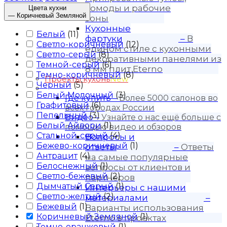
комоды и рабочие
Цвета кухни
—
Коричневый Земляной
зоны
Кухонные
Белый
(
11
)
фартуки
–
В
Светло-коричневый
(
12
)
едином стиле с кухонными
Светло-серый
(
8
)
декоративными панелями из
Темной-серый
(
6
)
8 мм плит Eterno
Темно-коричневый
(
8
)
Проекты кухонь
New
Черный
(
5
)
Покупателю
Белый Молочный
(
3
)
Где купить
–
Более 5000 салонов во
Графитовый
(
6
)
всех городах России
Пепельный
(
3
)
Видео
–
Узнайте о нас ещё больше с
Белый Айвори
(
1
)
помощью видео и обзоров
Стальной-серый
(
4
)
Вопросы и
Бежево-коричневый
(
1
)
ответы
–
Ответы
Антрацит
(
4
)
на самые популярные
Белоснежный
(
1
)
вопросы от клиентов и
Светло-бежевый
(
2
)
партнеров
Дымчатый Серый
(
1
)
Интерьеры с нашими
Светло-желтый
(
2
)
материалами
–
Бежевый
(
1
)
Варианты использования
Коричневый Земляной
(
1
)
Eterno в проектах
Темно-оранжевый
(
1
)