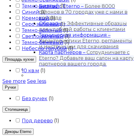
Для бизнеса
Темно-желтый
(
1
)
Бизнес с Eternо
–
Более 8000
Синий
салонов в 70 городах уже с нами в
(
1
)
команде
Кремовый
(
1
)
Образцы
–
Эффективные образцы
Серо-зеленый
(
1
)
для удобной работы с клиентами
Темно-зеленый
(
1
)
Техническая информация
–
Светло-зеленый
(
1
)
Характеристики Eterno, регламенты
Темно-бежевый
(
1
)
и инструкции для скачивания
Небесно-голубой
(
1
)
Карта партнёров
–
Сотрудничаете с
Eterno? Добавьте ваш салон на карту
Площадь кухни
партнеров вашего города.
Блог
10 кв.м
(
1
)
Контакты
See more
See less
Ручки
Без ручек
(
1
)
Столешница
Под дерево
(
1
)
Декоры Eterno