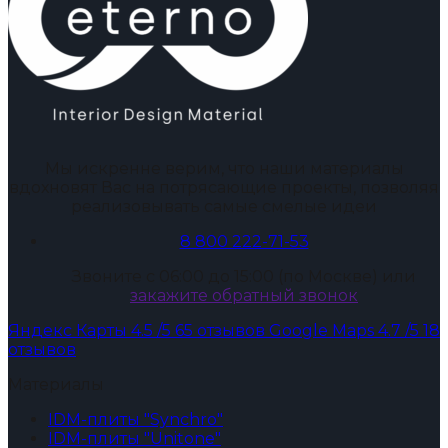
Мы искренне верим, что наши материалы
вдохновят Вас на потрясающие проекты, позволяя
реализовывать самые смелые идеи
8 800 222-71-53
Звоните с 06:00 до 15:00 (по Москве) или
закажите обратный звонок
Яндекс Карты
4.5
/5
65 отзывов
Google Maps
4.7
/5
18
отзывов
Материалы
IDM-плиты "Synchro"
IDM-плиты "Unitone"