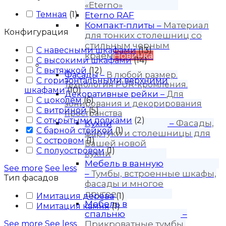
«Eterno»
Темная
(
1
)
Eterno RAF
Компакт-плиты
–
Материал
Конфигурация
для тонких столешниц со
стильным черным
С навесными шкафами
(
13
)
краем
Новинка
С высокими шкафами
(
14
)
Продукция
С вытяжкой
(
12
)
Фасады
–
В любой размер.
С горизонтальными верхними
Технология PUR-кромления.
шкафами
(
10
)
Декоративные рейки
–
Для
С цоколем
(
6
)
зонирования и декорирования
С витриной
(
5
)
пространства
С открытыми полками
(
2
)
Кухни
–
Фасады,
С барной стойкой
(
1
)
фартуки и столешницы для
С островом
(
1
)
Вашей новой
С полуостровом
(
1
)
кухни
Мебель в ванную
See more
See less
–
Тумбы, встроенные шкафы,
Тип фасадов
фасады и многое
другое
Имитация дерева
(
1
)
Мебель в
Имитация камня
(
1
)
спальню
–
See more
See less
Прикроватные тумбы,