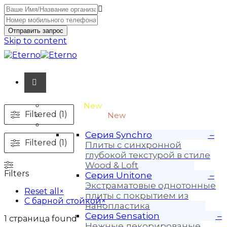
Отправить запрос
Skip to content
Unitone-3
New
Filtered (1)
Wood-3 и Loft-2
New
Материалы
Серия Synchro
–
Filtered (1)
Плиты с синхронной
глубокой текстурой в стиле
Wood & Loft
Filters
Серия Unitone
–
Экстраматовые однотонные
Reset all
×
плиты с покрытием из
С барной стойкой
×
нанопластика
Серия Sensation
–
1
страница found
Нежные декорированые