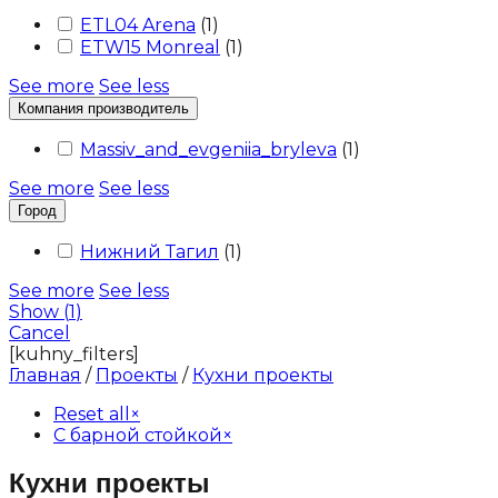
ETL04 Arena
(
1
)
ETW15 Monreal
(
1
)
See more
See less
Компания производитель
Massiv_and_evgeniia_bryleva
(
1
)
See more
See less
Город
Нижний Тагил
(
1
)
See more
See less
Show
(
1
)
Cancel
[kuhny_filters]
Главная
/
Проекты
/
Кухни проекты
Reset all
×
С барной стойкой
×
Кухни проекты