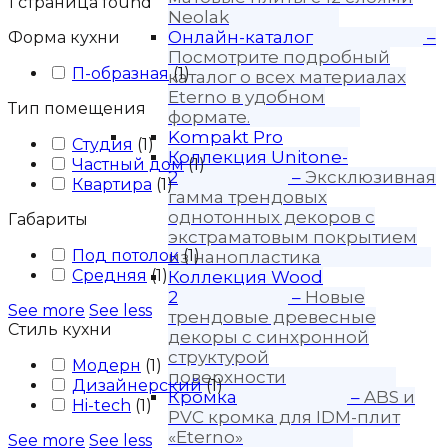
1
страница found
Neolak
Онлайн-каталог
–
Форма кухни
Посмотрите подробный
П-образная
(
1
)
каталог о всех материалах
Eterno в удобном
Тип помещения
формате.
Kompakt Pro
Студия
(
1
)
Коллекция Unitone-
Частный дом
(
1
)
2
–
Эксклюзивная
Квартира
(
1
)
гамма трендовых
однотонных декоров с
Габариты
экстраматовым покрытием
Под потолок
(
1
)
из нанопластика
Средняя
(
1
)
Коллекция Wood
2
–
Новые
See more
See less
трендовые древесные
Стиль кухни
декоры с синхронной
структурой
Модерн
(
1
)
поверхности
Дизайнерский
(
1
)
Кромка
–
ABS и
Hi-tech
(
1
)
PVC кромка для IDM-плит
«Eterno»
See more
See less