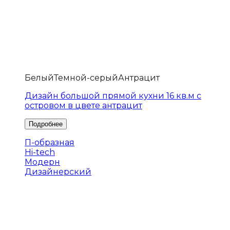
Белый
Темной-серый
Антрацит
Дизайн большой прямой кухни 16 кв.м с
островом в цвете антрацит
П-образная
Hi-tech
Модерн
Дизайнерский