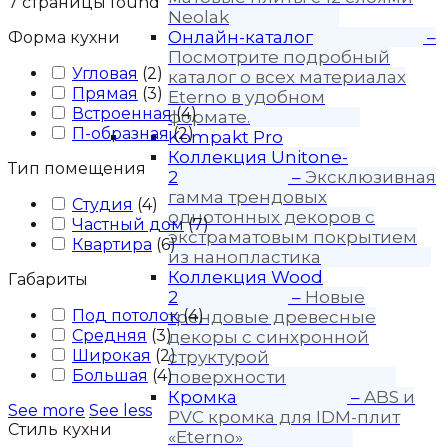
7
страницы found
Neolak
Онлайн-каталог
–
Форма кухни
Посмотрите подробный
Угловая
(
2
)
каталог о всех материалах
Прямая
(
3
)
Eterno в удобном
Встроенная
(
4
)
формате.
П-образная
(
2
)
Kompakt Pro
Коллекция Unitone-
Тип помещения
2
–
Эксклюзивная
гамма трендовых
Студия
(
4
)
однотонных декоров с
Частный дом
(
7
)
экстраматовым покрытием
Квартира
(
6
)
из нанопластика
Коллекция Wood
Габариты
2
–
Новые
Под потолок
(
4
)
трендовые древесные
Средняя
(
3
)
декоры с синхронной
Широкая
(
2
)
структурой
Большая
(
4
)
поверхности
Кромка
–
ABS и
See more
See less
PVC кромка для IDM-плит
Стиль кухни
«Eterno»