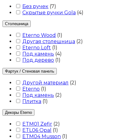
Без ручек
(
7
)
Скрытые ручки Gola
(
4
)
Столешница
Eterno Wood
(
1
)
Другая столешница
(
2
)
Eterno Loft
(
1
)
Под камень
(
4
)
Под дерево
(
1
)
Фартук / Стеновая панель
Другой материал
(
2
)
Eterno
(
1
)
Под камень
(
2
)
Плитка
(
1
)
Декоры Eterno
ETM01 Zefir
(
2
)
ETL06 Opal
(
1
)
ETM04 Musson
(
1
)