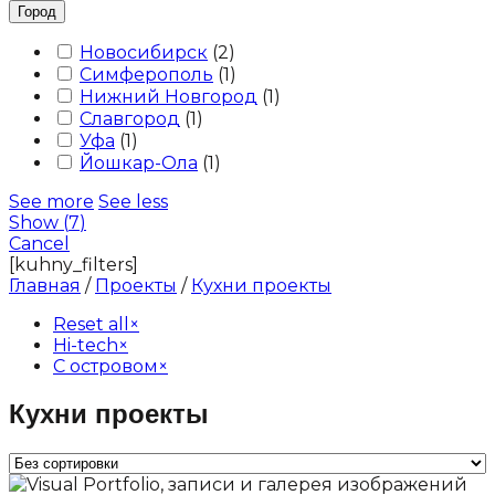
Город
Новосибирск
(
2
)
Симферополь
(
1
)
Нижний Новгород
(
1
)
Славгород
(
1
)
Уфа
(
1
)
Йошкар-Ола
(
1
)
See more
See less
Show
(
7
)
Cancel
[kuhny_filters]
Главная
/
Проекты
/
Кухни проекты
Reset all
×
Hi-tech
×
С островом
×
Кухни проекты