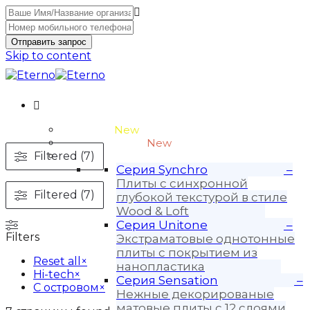
Отправить запрос
Skip to content
Unitone-3
New
Wood-3 и Loft-2
New
Filtered (7)
Материалы
Серия Synchro
–
Плиты с синхронной
Filtered (7)
глубокой текстурой в стиле
Wood & Loft
Серия Unitone
–
Filters
Экстраматовые однотонные
плиты с покрытием из
Reset all
×
нанопластика
Hi-tech
×
Серия Sensation
–
С островом
×
Нежные декорированые
матовые плиты с 12 слоями