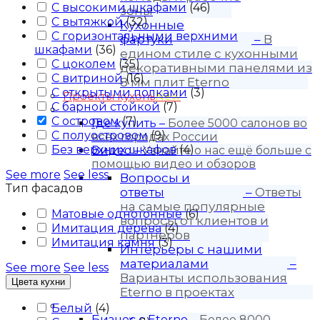
С высокими шкафами
(
46
)
зоны
С вытяжкой
(
32
)
Кухонные
С горизонтальными верхними
фартуки
–
В
шкафами
(
36
)
едином стиле с кухонными
С цоколем
(
35
)
декоративными панелями из
С витриной
(
16
)
8 мм плит Eterno
С открытыми полками
(
3
)
Проекты кухонь
New
С барной стойкой
(
7
)
Покупателю
С островом
(
7
)
Где купить
–
Более 5000 салонов во
С полуостровом
(
9
)
всех городах России
Без верхних шкафов
(
4
)
Видео
–
Узнайте о нас ещё больше с
помощью видео и обзоров
See more
See less
Вопросы и
Тип фасадов
ответы
–
Ответы
на самые популярные
Матовые однотонные
(
6
)
вопросы от клиентов и
Имитация дерева
(
4
)
партнеров
Имитация камня
(
3
)
Интерьеры с нашими
материалами
–
See more
See less
Варианты использования
Цвета кухни
Eterno в проектах
Для бизнеса
Белый
(
4
)
Бизнес с Eternо
–
Более 8000