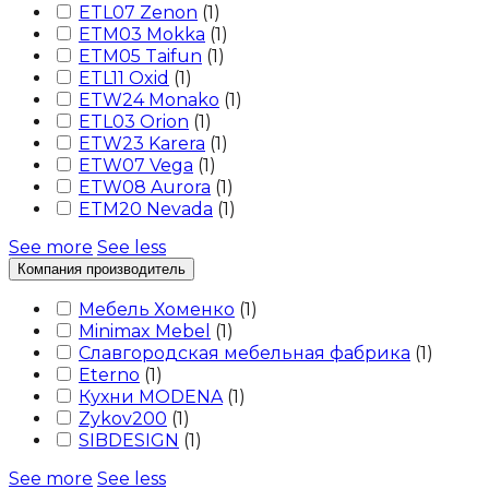
ETL07 Zenon
(
1
)
ETM03 Mokka
(
1
)
ETM05 Taifun
(
1
)
ETL11 Oxid
(
1
)
ETW24 Monako
(
1
)
ETL03 Orion
(
1
)
ETW23 Karera
(
1
)
ETW07 Vega
(
1
)
ETW08 Aurora
(
1
)
ETM20 Nevada
(
1
)
See more
See less
Компания производитель
Мебель Хоменко
(
1
)
Minimax Mebel
(
1
)
Славгородская мебельная фабрика
(
1
)
Eterno
(
1
)
Кухни MODENA
(
1
)
Zykov200
(
1
)
SIBDESIGN
(
1
)
See more
See less