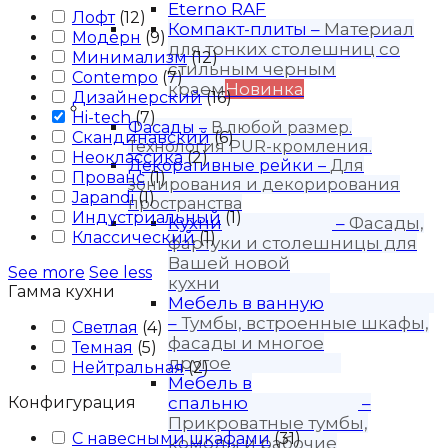
Eterno RAF
Лофт
(
12
)
Компакт-плиты
–
Материал
Модерн
(
9
)
для тонких столешниц со
Минимализм
(
12
)
стильным черным
Contempo
(
7
)
краем
Новинка
Дизайнерский
(
16
)
Продукция
Hi-tech
(
7
)
Фасады
–
В любой размер.
Скандинавский
(
6
)
Технология PUR-кромления.
Неоклассика
(
2
)
Декоративные рейки
–
Для
Прованс
(
1
)
зонирования и декорирования
Japandi
(
1
)
пространства
Индустриальный
(
1
)
Кухни
–
Фасады,
Классический
(
1
)
фартуки и столешницы для
Вашей новой
See more
See less
кухни
Гамма кухни
Мебель в ванную
–
Тумбы, встроенные шкафы,
Светлая
(
4
)
фасады и многое
Темная
(
5
)
другое
Нейтральная
(
2
)
Мебель в
Конфигурация
спальню
–
Прикроватные тумбы,
С навесными шкафами
(
31
)
комоды и рабочие