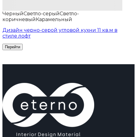
Черный
Светло-серый
Светло-
коричневый
Карамельный
Дизайн черно-серой угловой кухни 11 кв.м в
стиле лофт