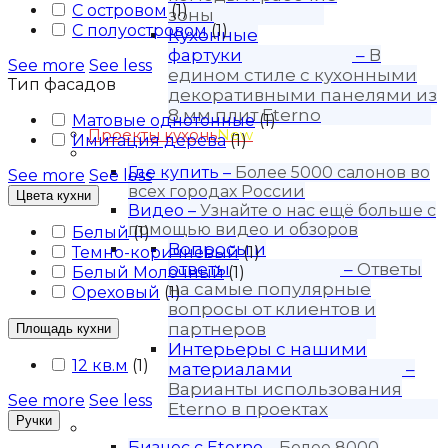
С островом
(
1
)
зоны
С полуостровом
(
1
)
Кухонные
фартуки
–
В
See more
See less
едином стиле с кухонными
Тип фасадов
декоративными панелями из
8 мм плит Eterno
Матовые однотонные
(
1
)
Проекты кухонь
New
Имитация дерева
(
1
)
Покупателю
Где купить
–
Более 5000 салонов во
See more
See less
всех городах России
Цвета кухни
Видео
–
Узнайте о нас ещё больше с
помощью видео и обзоров
Белый
(
1
)
Вопросы и
Темно-коричневый
(
1
)
ответы
–
Ответы
Белый Молочный
(
1
)
на самые популярные
Ореховый
(
1
)
вопросы от клиентов и
партнеров
Площадь кухни
Интерьеры с нашими
12 кв.м
(
1
)
материалами
–
Варианты использования
See more
See less
Eterno в проектах
Ручки
Для бизнеса
Бизнес с Eternо
–
Более 8000