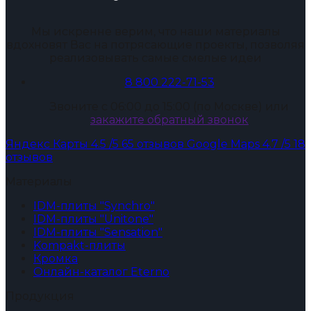
Мы искренне верим, что наши материалы
вдохновят Вас на потрясающие проекты, позволяя
реализовывать самые смелые идеи
8 800 222-71-53
Звоните с 06:00 до 15:00 (по Москве) или
закажите обратный звонок
Яндекс Карты
4.5
/5
65 отзывов
Google Maps
4.7
/5
18
отзывов
Материалы
IDM-плиты "Synchro"
IDM-плиты "Unitone"
IDM-плиты "Sensation"
Kompakt-плиты
Кромка
Онлайн-каталог Eterno
Продукция