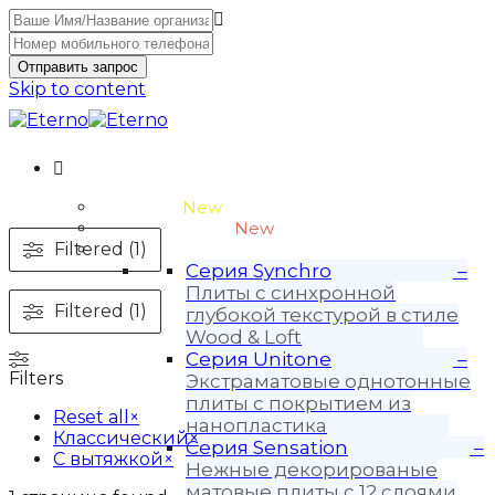
Отправить запрос
Skip to content
Unitone-3
New
Wood-3 и Loft-2
New
Filtered (1)
Материалы
Серия Synchro
–
Плиты с синхронной
Filtered (1)
глубокой текстурой в стиле
Wood & Loft
Серия Unitone
–
Filters
Экстраматовые однотонные
плиты с покрытием из
Reset all
×
нанопластика
Классический
×
Серия Sensation
–
С вытяжкой
×
Нежные декорированые
матовые плиты с 12 слоями