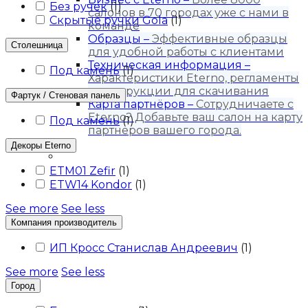
Без ручек
(
1
)
салонов в 70 городах уже с нами в
Скрытые ручки Gola
(
1
)
команде
Образцы
–
Эффективные образцы
Столешница
для удобной работы с клиентами
Техническая информация
–
Под камень
(
1
)
Характеристики Eterno, регламенты
и инструкции для скачивания
Фартук / Стеновая панель
Карта партнёров
–
Сотрудничаете с
Eterno? Добавьте ваш салон на карту
Под камень
(
1
)
партнеров вашего города.
Блог
Декоры Eterno
Контакты
ETM01 Zefir
(
1
)
ETW14 Kondor
(
1
)
See more
See less
Компания производитель
ИП Кросс Станислав Андреевич
(
1
)
See more
See less
Город