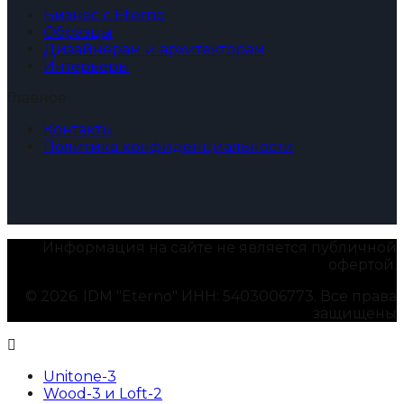
Бизнес с Eterno
Образцы
Дизайнерам и архитекторам
Интерьеры
Главное
Контакты
Политика конфиденциальности
Информация на сайте не является публичной
офертой.
© 2026. IDM "Eterno" ИНН: 5403006773. Все права
защищены
Unitone-3
Wood-3 и Loft-2