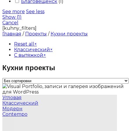
Благовещенск
(
1
)
See more
See less
Show
(
1
)
Cancel
[kuhny_filters]
Главная
/
Проекты
/
Кухни проекты
Reset all
×
Классический
×
С вытяжкой
×
Кухни проекты
Угловая
Классический
Модерн
Contempo