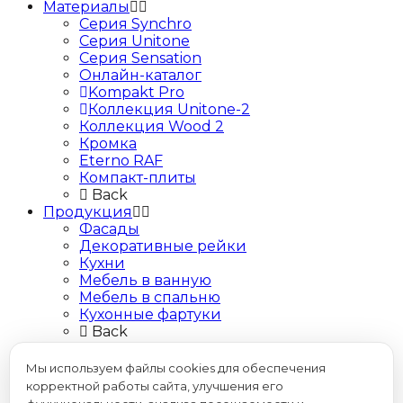
Материалы
Серия Synchro
Серия Unitone
Серия Sensation
Онлайн-каталог
Kompakt Pro
Коллекция Unitone-2
Коллекция Wood 2
Кромка
Eterno RAF
Компакт-плиты
Back
Продукция
Фасады
Декоративные рейки
Кухни
Мебель в ванную
Мебель в спальню
Кухонные фартуки
Back
Проекты кухонь
Покупателю
Мы используем файлы cookies для обеспечения
Где купить
корректной работы сайта, улучшения его
Видео