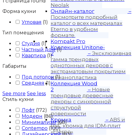
1
страница found
Neolak
Онлайн-каталог
–
Форма кухни
Посмотрите подробный
Угловая
(
1
)
каталог о всех материалах
Eterno в удобном
Тип помещения
формате.
Kompakt Pro
Студия
(
1
)
Коллекция Unitone-
Частный дом
(
1
)
2
–
Эксклюзивная
Квартира
(
1
)
гамма трендовых
однотонных декоров с
Габариты
экстраматовым покрытием
Под потолок
(
1
)
из нанопластика
Средняя
(
1
)
Коллекция Wood
2
–
Новые
See more
See less
трендовые древесные
Стиль кухни
декоры с синхронной
структурой
Лофт
(
172
)
поверхности
Модерн
(
86
)
Кромка
–
ABS и
Минимализм
(
68
)
PVC кромка для IDM-плит
Contempo
(
100
)
«Eterno»
Дизайнерский
(
83
)