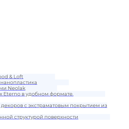
od & Loft
 нанопластика
ми Neolak
 Eterno в удобном формате.
 декоров с экстраматовым покрытием из
нной структурой поверхности