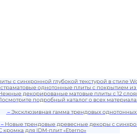
иты с синхронной глубокой текстурой в стиле Wo
страматовые однотонные плиты с покрытием из
Нежные декорированые матовые плиты с 12 слоя
Посмотрите подробный каталог о всех материалах
–
Эксклюзивная гамма трендовых однотонных
–
Новые трендовые древесные декоры с синхро
C кромка для IDM-плит «Eterno»