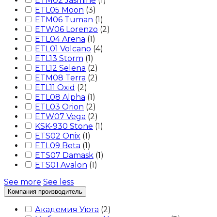
ETM02 Jasmine
(
1
)
ETL05 Moon
(
3
)
ETM06 Tuman
(
1
)
ETW06 Lorenzo
(
2
)
ETL04 Arena
(
1
)
ETL01 Volcano
(
4
)
ETL13 Storm
(
1
)
ETL12 Selena
(
2
)
ETM08 Terra
(
2
)
ETL11 Oxid
(
2
)
ETL08 Alpha
(
1
)
ETL03 Orion
(
2
)
ETW07 Vega
(
2
)
KSK-930 Stone
(
1
)
ETS02 Onix
(
1
)
ETL09 Beta
(
1
)
ETS07 Damask
(
1
)
ETS01 Avalon
(
1
)
See more
See less
Компания производитель
Академия Уюта
(
2
)