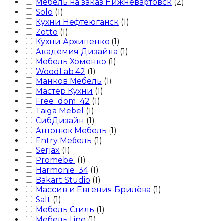
Мебель на заказ Нижневартовск
(
2
)
Solo
(
1
)
Кухни Нефтеюганск
(
1
)
Zotto
(
1
)
Кухни Архипенко
(
1
)
Академия Дизайна
(
1
)
Мебель Хоменко
(
1
)
WoodLab 42
(
1
)
Манков Мебель
(
1
)
Мастер Кухни
(
1
)
Free_dom_42
(
1
)
Taiga Mebel
(
1
)
СибДизайн
(
1
)
Антонюк Мебель
(
1
)
Entry Мебель
(
1
)
Serjax
(
1
)
Promebel
(
1
)
Harmonie_34
(
1
)
Bakart Studio
(
1
)
Массив и Евгения Брилёва
(
1
)
Salt
(
1
)
Мебель Стиль
(
1
)
Мебель Line
(
1
)