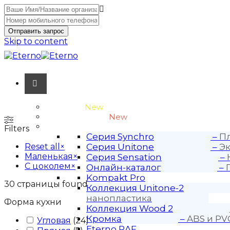
Отправить запрос
Skip to content
Unitone-3
New
Wood-3 и Loft-2
New
Материалы
Filters
Серия Synchro
–
Пл
Reset all
×
Серия Unitone
–
Эк
Маленькая
×
Серия Sensation
–
С цоколем
×
Онлайн-каталог
–
Kompakt Pro
30
страницы found
Коллекция Unitone-2
нанопластика
Форма кухни
Коллекция Wood 2
Кромка
–
ABS и PV
Угловая
(
24
)
Eterno RAF