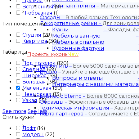
Прямая
(
5
)
Компакт-плиты
–
Материал дл
Встроенная
(
9
)
Продукция
П-образная
(
1
)
Фасады
–
В любой размер. Технолог
Декоративные рейки
–
Для зонирова
Тип помещения
Кухни
–
Фасады, ф
Студия
(
29
)
Мебель в ванную
Квартира
(
30
)
Мебель в спальню
Кухонные фартуки
Габариты
Проекты кухонь
New
Покупателю
Под потолок
(
120
)
Где купить
–
Более 5000 салонов во в
Средняя
(
69
)
Видео
–
Узнайте о нас ещё больше с
Широкая
(
59
)
Вопросы и ответы
Большая
(
38
)
Интерьеры с нашими матери
Маленькая
(
30
)
Для бизнеса
Невысокая
(
13
)
Бизнес с Eternо
–
Более 8000 салонов
Узкая
(
15
)
Образцы
–
Эффективные образцы для
Техническая информация
–
Характер
See more
See less
Карта партнёров
–
Сотрудничаете с Et
Стиль кухни
Блог
Контакты
Лофт
(
14
)
Модерн
(
22
)