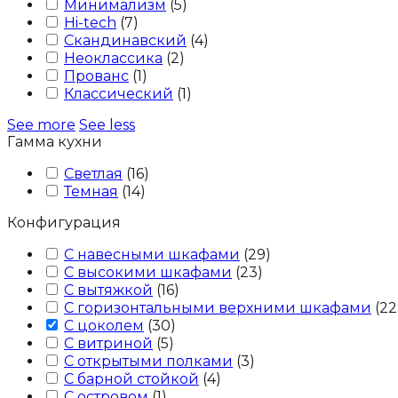
Минимализм
(
5
)
Hi-tech
(
7
)
Скандинавский
(
4
)
Неоклассика
(
2
)
Прованс
(
1
)
Классический
(
1
)
See more
See less
Гамма кухни
Светлая
(
16
)
Темная
(
14
)
Конфигурация
С навесными шкафами
(
29
)
С высокими шкафами
(
23
)
С вытяжкой
(
16
)
С горизонтальными верхними шкафами
(
22
С цоколем
(
30
)
С витриной
(
5
)
С открытыми полками
(
3
)
С барной стойкой
(
4
)
С островом
(
1
)