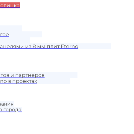
овинка
гое
анелями из 8 мм плит Eterno
тов и партнеров
no в проектах
вания
о города.