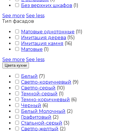
Без верхних шкафов
(
1
)
See more
See less
Тип фасадов
Матовые однотонные
(
11
)
Имитация дерева
(
15
)
Имитация камня
(
16
)
Матовые
(
1
)
See more
See less
Цвета кухни
Белый
(
7
)
Светло-коричневый
(
9
)
Светло-серый
(
10
)
Темной-серый
(
1
)
Темно-коричневый
(
6
)
Черный
(
6
)
Белый Молочный
(
2
)
Графитовый
(
2
)
Стальной-серый
(
3
)
Светло-желтый
(
2
)