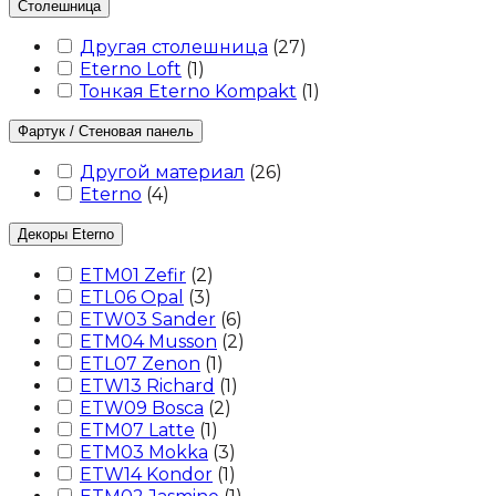
Столешница
Другая столешница
(
27
)
Eterno Loft
(
1
)
Тонкая Eterno Kompakt
(
1
)
Фартук / Стеновая панель
Другой материал
(
26
)
Eterno
(
4
)
Декоры Eterno
ETM01 Zefir
(
2
)
ETL06 Opal
(
3
)
ETW03 Sander
(
6
)
ETM04 Musson
(
2
)
ETL07 Zenon
(
1
)
ETW13 Richard
(
1
)
ETW09 Bosca
(
2
)
ETM07 Latte
(
1
)
ETM03 Mokka
(
3
)
ETW14 Kondor
(
1
)