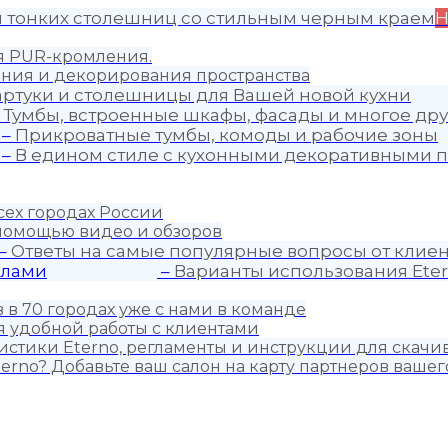
я тонких столешниц со стильным черным краем
Н
ия PUR-кромления.
ния и декорирования пространства
артуки и столешницы для Вашей новой кухни
–
Тумбы, встроенные шкафы, фасады и многое дру
–
Прикроватные тумбы, комоды и рабочие зоны
–
В едином стиле с кухонными декоративными п
сех городах России
 помощью видео и обзоров
–
Ответы на самые популярные вопросы от клиен
алами
–
Варианты использования Eter
 в 70 городах уже с нами в команде
 удобной работы с клиентами
истики Eterno, регламенты и инструкции для скачи
erno? Добавьте ваш салон на карту партнеров вашег