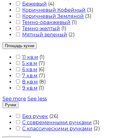
Бежевый
(
4
)
Коричневый Кофейный
(
3
)
Коричневый Земляной
(
3
)
Темно-оранжевый
(
1
)
Темно-желтый
(
1
)
Мятный зеленый
(
2
)
Площадь кухни
11 кв.м
(
1
)
5 кв.м
(
7
)
6 кв.м
(
6
)
7 кв.м
(
7
)
8 кв.м
(
8
)
9 кв.м
(
1
)
See more
See less
Ручки
Без ручек
(
26
)
С современными ручками
(
3
)
С классическими ручками
(
2
)