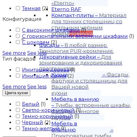
«Eterno»
Темная
(
2
)
Eterno RAF
Компакт-плиты
–
Материал
Конфигурация
для тонких столешниц со
стильным черным
С высокими шкафами
(
1
)
краем
Новинка
С горизонтальными верхними шкафами
(
1
)
Продукция
С цоколем
(
2
)
Фасады
–
В любой размер.
Технология PUR-кромления.
See more
See less
Декоративные рейки
–
Для
Тип фасадов
зонирования и декорирования
пространства
Имитация дерева
(
1
)
Кухни
–
Фасады,
Имитация камня
(
2
)
фартуки и столешницы для
See more
See less
Вашей новой
кухни
Цвета кухни
Мебель в ванную
Белый
(
1
)
–
Тумбы, встроенные шкафы,
Светло-коричневый
(
1
)
фасады и многое
Темно-коричневый
(
1
)
другое
Черный
(
2
)
Мебель в
Темно-желтый
(
1
)
спальню
–
Прикроватные тумбы,