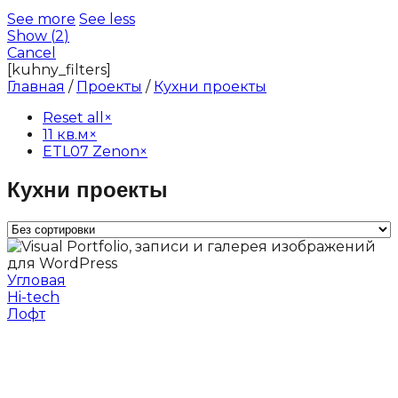
See more
See less
Show
(
2
)
Cancel
[kuhny_filters]
Главная
/
Проекты
/
Кухни проекты
Reset all
×
11 кв.м
×
ETL07 Zenon
×
Кухни проекты
Угловая
Hi-tech
Лофт