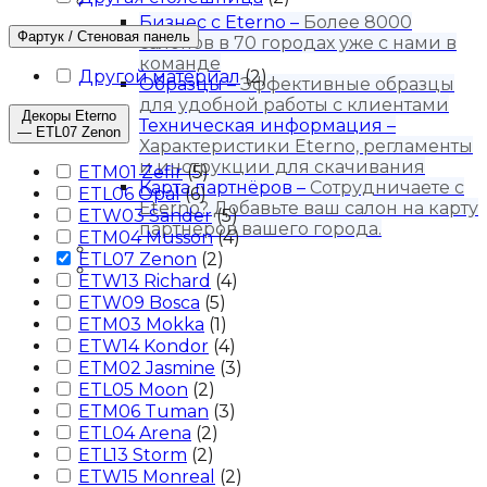
Для бизнеса
Бизнес с Eternо
–
Более 8000
Фартук / Стеновая панель
салонов в 70 городах уже с нами в
команде
Другой материал
(
2
)
Образцы
–
Эффективные образцы
для удобной работы с клиентами
Декоры Eterno
Техническая информация
–
— ETL07 Zenon
Характеристики Eterno, регламенты
и инструкции для скачивания
ETM01 Zefir
(
5
)
Карта партнёров
–
Сотрудничаете с
ETL06 Opal
(
6
)
Eterno? Добавьте ваш салон на карту
ETW03 Sander
(
5
)
партнеров вашего города.
ETM04 Musson
(
4
)
Блог
ETL07 Zenon
(
2
)
Контакты
ETW13 Richard
(
4
)
ETW09 Bosca
(
5
)
ETM03 Mokka
(
1
)
ETW14 Kondor
(
4
)
ETM02 Jasmine
(
3
)
ETL05 Moon
(
2
)
ETM06 Tuman
(
3
)
ETL04 Arena
(
2
)
ETL13 Storm
(
2
)
ETW15 Monreal
(
2
)