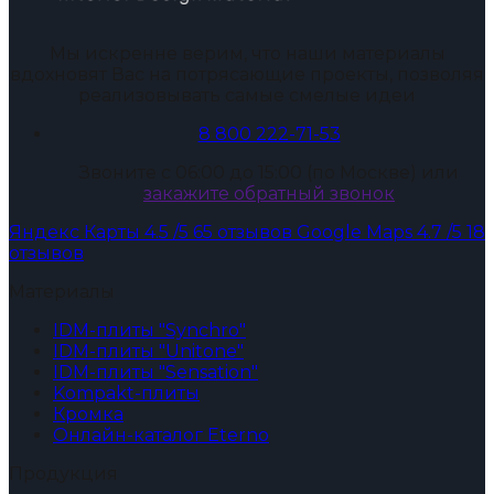
Мы искренне верим, что наши материалы
вдохновят Вас на потрясающие проекты, позволяя
реализовывать самые смелые идеи
8 800 222-71-53
Звоните с 06:00 до 15:00 (по Москве) или
закажите обратный звонок
Яндекс Карты
4.5
/5
65 отзывов
Google Maps
4.7
/5
18
отзывов
Материалы
IDM-плиты "Synchro"
IDM-плиты "Unitone"
IDM-плиты "Sensation"
Kompakt-плиты
Кромка
Онлайн-каталог Eterno
Продукция