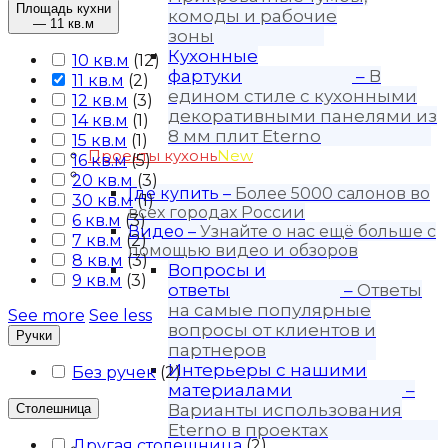
Площадь кухни
комоды и рабочие
— 11 кв.м
зоны
Кухонные
10 кв.м
(
12
)
фартуки
–
В
11 кв.м
(
2
)
едином стиле с кухонными
12 кв.м
(
3
)
декоративными панелями из
14 кв.м
(
1
)
8 мм плит Eterno
15 кв.м
(
1
)
Проекты кухонь
New
16 кв.м
(
5
)
Покупателю
20 кв.м
(
3
)
Где купить
–
Более 5000 салонов во
30 кв.м
(
1
)
всех городах России
6 кв.м
(
3
)
Видео
–
Узнайте о нас ещё больше с
7 кв.м
(
2
)
помощью видео и обзоров
8 кв.м
(
3
)
Вопросы и
9 кв.м
(
3
)
ответы
–
Ответы
на самые популярные
See more
See less
вопросы от клиентов и
Ручки
партнеров
Интерьеры с нашими
Без ручек
(
2
)
материалами
–
Варианты использования
Столешница
Eterno в проектах
Другая столешница
(
2
)