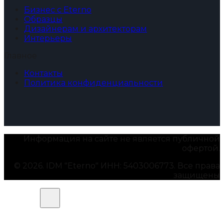
Бизнес с Eterno
Образцы
Дизайнерам и архитекторам
Интерьеры
Главное
Контакты
Политика конфиденциальности
Информация на сайте не является публичной
офертой.
© 2026. IDM "Eterno" ИНН: 5403006773. Все права
защищены