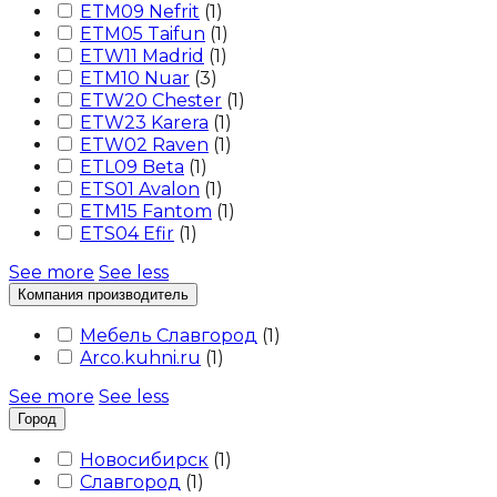
ETM09 Nefrit
(
1
)
ETM05 Taifun
(
1
)
ETW11 Madrid
(
1
)
ETM10 Nuar
(
3
)
ETW20 Chester
(
1
)
ETW23 Karera
(
1
)
ETW02 Raven
(
1
)
ETL09 Beta
(
1
)
ETS01 Avalon
(
1
)
ETM15 Fantom
(
1
)
ETS04 Efir
(
1
)
See more
See less
Компания производитель
Мебель Славгород
(
1
)
Arco.kuhni.ru
(
1
)
See more
See less
Город
Новосибирск
(
1
)
Славгород
(
1
)