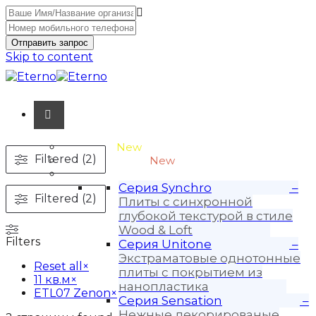
Отправить запрос
Skip to content
Unitone-3
New
Filtered (2)
Wood-3 и Loft-2
New
Материалы
Серия Synchro
–
Filtered (2)
Плиты с синхронной
глубокой текстурой в стиле
Wood & Loft
Filters
Серия Unitone
–
Экстраматовые однотонные
Reset all
×
плиты с покрытием из
11 кв.м
×
нанопластика
ETL07 Zenon
×
Серия Sensation
–
Нежные декорированые