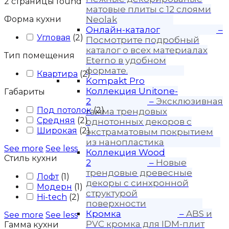
2
страницы found
матовые плиты с 12 слоями
Форма кухни
Neolak
Онлайн-каталог
–
Угловая
(
2
)
Посмотрите подробный
каталог о всех материалах
Тип помещения
Eterno в удобном
формате.
Квартира
(
2
)
Kompakt Pro
Коллекция Unitone-
Габариты
2
–
Эксклюзивная
Под потолок
(
2
)
гамма трендовых
Средняя
(
2
)
однотонных декоров с
Широкая
(
2
)
экстраматовым покрытием
из нанопластика
See more
See less
Коллекция Wood
Стиль кухни
2
–
Новые
трендовые древесные
Лофт
(
1
)
декоры с синхронной
Модерн
(
1
)
структурой
Hi-tech
(
2
)
поверхности
Кромка
–
ABS и
See more
See less
PVC кромка для IDM-плит
Гамма кухни