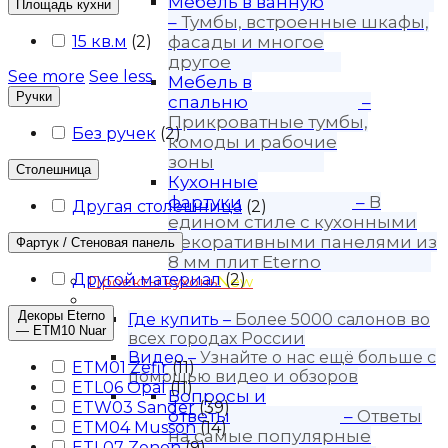
Мебель в ванную
Площадь кухни
–
Тумбы, встроенные шкафы,
15 кв.м
(
2
)
фасады и многое
другое
See more
See less
Мебель в
Ручки
спальню
–
Прикроватные тумбы,
Без ручек
(
2
)
комоды и рабочие
зоны
Столешница
Кухонные
фартуки
–
В
Другая столешница
(
2
)
едином стиле с кухонными
декоративными панелями из
Фартук / Стеновая панель
8 мм плит Eterno
Другой материал
(
2
)
Проекты кухонь
New
Покупателю
Декоры Eterno
Где купить
–
Более 5000 салонов во
— ETM10 Nuar
всех городах России
Видео
–
Узнайте о нас ещё больше с
ETM01 Zefir
(
11
)
помощью видео и обзоров
ETL06 Opal
(
11
)
Вопросы и
ETW03 Sander
(
39
)
ответы
–
Ответы
ETM04 Musson
(
14
)
на самые популярные
ETL07 Zenon
(
9
)