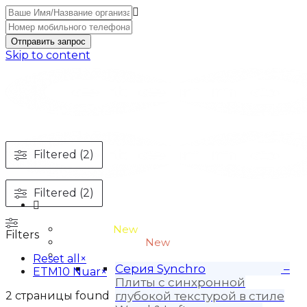
Отправить запрос
Skip to content
Filtered (2)
Filtered (2)
Unitone-3
New
Filters
Wood-3 и Loft-2
New
Материалы
Reset all
×
Серия Synchro
–
ETM10 Nuar
×
Плиты с синхронной
2
страницы found
глубокой текстурой в стиле