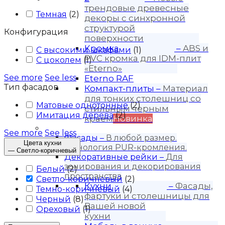
трендовые древесные
Темная
(
2
)
декоры с синхронной
структурой
Конфигурация
поверхности
Кромка
–
ABS и
С высокими шкафами
(
1
)
PVC кромка для IDM-плит
С цоколем
(
1
)
«Eterno»
See more
See less
Eterno RAF
Тип фасадов
Компакт-плиты
–
Материал
для тонких столешниц со
Матовые однотонные
(
2
)
стильным черным
Имитация дерева
(
2
)
краем
Новинка
Продукция
See more
See less
Фасады
–
В любой размер.
Цвета кухни
Технология PUR-кромления.
—
Светло-коричневый
Декоративные рейки
–
Для
зонирования и декорирования
Белый
(
2
)
пространства
Светло-коричневый
(
2
)
Кухни
–
Фасады,
Темно-коричневый
(
4
)
фартуки и столешницы для
Черный
(
8
)
Вашей новой
Ореховый
(
1
)
кухни