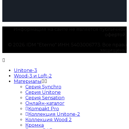
Информация на сайте не является публичной
офертой.
© 2026. IDM "Eterno" ИНН: 5403006773. Все права
защищены
Unitone-3
Wood-3 и Loft-2
Материалы
Серия Synchro
Серия Unitone
Серия Sensation
Онлайн-каталог
Kompakt Pro
Коллекция Unitone-2
Коллекция Wood 2
Кромка