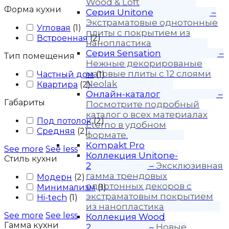
Wood & Loft
Форма кухни
Серия Unitone
–
Экстраматовые однотонные
Угловая
(
1
)
плиты с покрытием из
Встроенная
(
2
)
нанопластика
Серия Sensation
–
Тип помещения
Нежные декорированые
матовые плиты с 12 слоями
Частный дом
(
1
)
Neolak
Квартира
(
2
)
Онлайн-каталог
–
Габариты
Посмотрите подробный
каталог о всех материалах
Под потолок
(
2
)
Eterno в удобном
Средняя
(
2
)
формате.
Kompakt Pro
See more
See less
Коллекция Unitone-
Стиль кухни
2
–
Эксклюзивная
гамма трендовых
Модерн
(
2
)
однотонных декоров с
Минимализм
(
1
)
экстраматовым покрытием
Hi-tech
(
1
)
из нанопластика
See more
See less
Коллекция Wood
Гамма кухни
2
–
Новые