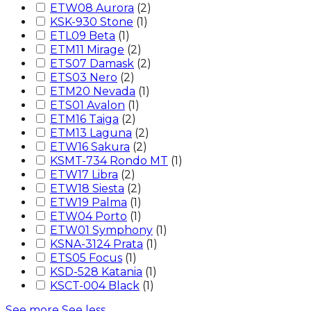
ETW08 Aurora
(
2
)
KSK-930 Stone
(
1
)
ETL09 Beta
(
1
)
ETM11 Mirage
(
2
)
ETS07 Damask
(
2
)
ETS03 Nero
(
2
)
ETM20 Nevada
(
1
)
ETS01 Avalon
(
1
)
ETM16 Taiga
(
2
)
ETM13 Laguna
(
2
)
ETW16 Sakura
(
2
)
KSMT-734 Rondo MT
(
1
)
ETW17 Libra
(
2
)
ETW18 Siesta
(
2
)
ETW19 Palma
(
1
)
ETW04 Porto
(
1
)
ETW01 Symphony
(
1
)
KSNA-3124 Prata
(
1
)
ETS05 Focus
(
1
)
KSD-528 Katania
(
1
)
KSCT-004 Black
(
1
)
See more
See less