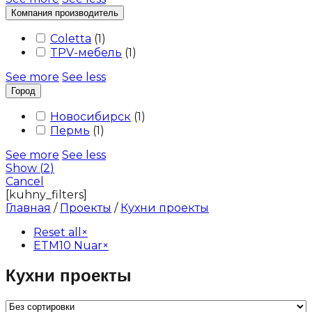
Компания производитель
Coletta
(
1
)
TPV-мебель
(
1
)
See more
See less
Город
Новосибирск
(
1
)
Пермь
(
1
)
See more
See less
Show
(
2
)
Cancel
[kuhny_filters]
Главная
/
Проекты
/
Кухни проекты
Reset all
×
ETM10 Nuar
×
Кухни проекты