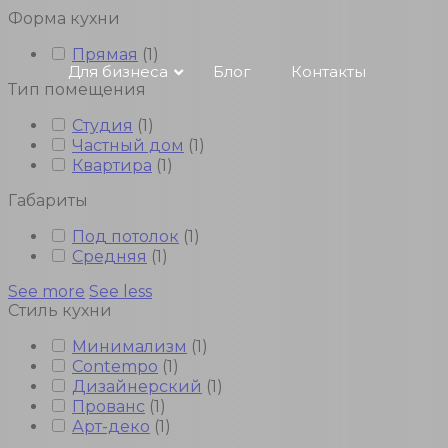
Форма кухни
Прямая
(
1
)
Для бизнеса
Блог
Контакты
Тип помещения
Студия
(
1
)
Частный дом
(
1
)
Квартира
(
1
)
Габариты
Под потолок
(
1
)
Средняя
(
1
)
See more
See less
Стиль кухни
Минимализм
(
1
)
Contempo
(
1
)
Дизайнерский
(
1
)
Прованс
(
1
)
Арт-деко
(
1
)