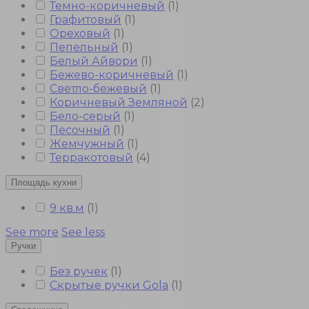
Темно-коричневый
(
1
)
Графитовый
(
1
)
Ореховый
(
1
)
Пепельный
(
1
)
Белый Айвори
(
1
)
Бежево-коричневый
(
1
)
Светло-бежевый
(
1
)
Коричневый Земляной
(
2
)
Бело-серый
(
1
)
Песочный
(
1
)
Жемчужный
(
1
)
Терракотовый
(
4
)
Площадь кухни
9 кв.м
(
1
)
See more
See less
Ручки
Без ручек
(
1
)
Скрытые ручки Gola
(
1
)