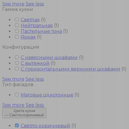
See more
See less
Гамма кухни
Светлая
(
1
)
Нейтральная
(
1
)
Пастельные тона
(
1
)
Яркая
(
1
)
Конфигурация
С навесными шкафами
(
1
)
С вытяжкой
(
1
)
С горизонтальными верхними шкафами
(
1
)
See more
See less
Тип фасадов
Матовые однотонные
(
1
)
See more
See less
Цвета кухни
—
Светло-коричневый
Светло-коричневый
(
1
)