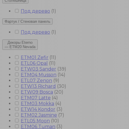
Столешница
Под дерево
(
1
)
Фартук / Стеновая панель
Под дерево
(
1
)
Декоры Eterno
— ETM20 Nevada
ETM01 Zefir
(
11
)
ETL06 Opal
(
11
)
ETW03 Sander
(
39
)
ETM04 Musson
(
14
)
ETL07 Zenon
(
9
)
ETW13 Richard
(
30
)
ETW09 Bosca
(
20
)
ETM07 Latte
(
4
)
ETM03 Mokka
(
4
)
ETW14 Kondor
(
3
)
ETM02 Jasmine
(
7
)
ETL05 Moon
(
10
)
ETM06 Tuman
(
3
)