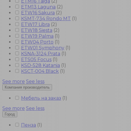
ETM16 Taiga
(
2
)
ETM13 Laguna
(
2
)
ETW16 Sakura
(
2
)
KSMT-734 Rondo MT
(
1
)
ETW17 Libra
(
2
)
ETW18 Siesta
(
2
)
ETW19 Palma
(
1
)
ETW04 Porto
(
1
)
ETW01 Symphony
(
1
)
KSNA-3124 Prata
(
1
)
ETS05 Focus
(
1
)
KSD-528 Katania
(
1
)
KSCT-004 Black
(
1
)
See more
See less
Компания производитель
Мебель на заказ
(
1
)
See more
See less
Город
Пенза
(
1
)