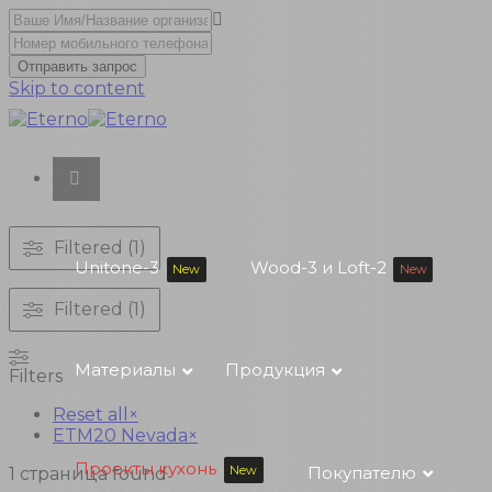
Отправить запрос
Skip to content
Filtered (1)
Unitone-3
Wood-3 и Loft-2
New
New
Filtered (1)
Материалы
Продукция
Filters
Reset all
×
ETM20 Nevada
×
Проекты кухонь
New
Покупателю
1
страница found