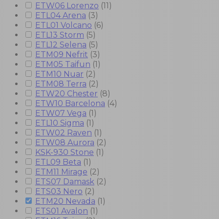
ETW06 Lorenzo
(
11
)
ETL04 Arena
(
3
)
ETL01 Volcano
(
6
)
ETL13 Storm
(
5
)
ETL12 Selena
(
5
)
ETM09 Nefrit
(
3
)
ETM05 Taifun
(
1
)
ETM10 Nuar
(
2
)
ETM08 Terra
(
2
)
ETW20 Chester
(
8
)
ETW10 Barcelona
(
4
)
ETW07 Vega
(
1
)
ETL10 Sigma
(
1
)
ETW02 Raven
(
1
)
ETW08 Aurora
(
2
)
KSK-930 Stone
(
1
)
ETL09 Beta
(
1
)
ETM11 Mirage
(
2
)
ETS07 Damask
(
2
)
ETS03 Nero
(
2
)
ETM20 Nevada
(
1
)
ETS01 Avalon
(
1
)