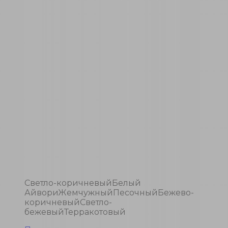
Светло-коричневый
Белый
Айвори
Жемчужный
Песочный
Бежево-
коричневый
Светло-
бежевый
Терракотовый