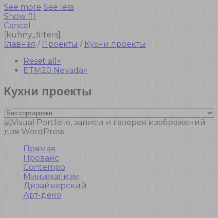
See more
See less
Show
(
1
)
Cancel
[kuhny_filters]
Главная
/
Проекты
/
Кухни проекты
Reset all
×
ETM20 Nevada
×
Кухни проекты
Прямая
Прованс
Contempo
Минимализм
Дизайнерский
Арт-деко