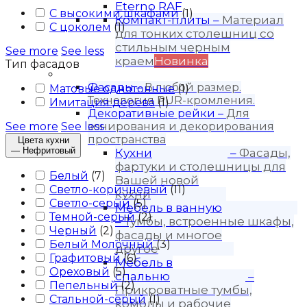
Eterno RAF
С высокими шкафами
(
1
)
Компакт-плиты
–
Материал
С цоколем
(
1
)
для тонких столешниц со
стильным черным
See more
See less
краем
Новинка
Тип фасадов
Продукция
Фасады
–
В любой размер.
Матовые однотонные
(
1
)
Технология PUR-кромления.
Имитация дерева
(
1
)
Декоративные рейки
–
Для
See more
See less
зонирования и декорирования
пространства
Цвета кухни
—
Нефритовый
Кухни
–
Фасады,
фартуки и столешницы для
Белый
(
7
)
Вашей новой
Светло-коричневый
(
11
)
кухни
Светло-серый
(
5
)
Мебель в ванную
Темной-серый
(
2
)
–
Тумбы, встроенные шкафы,
Черный
(
2
)
фасады и многое
Белый Молочный
(
3
)
другое
Графитовый
(
6
)
Мебель в
Ореховый
(
5
)
спальню
–
Пепельный
(
2
)
Прикроватные тумбы,
Стальной-серый
(
1
)
комоды и рабочие