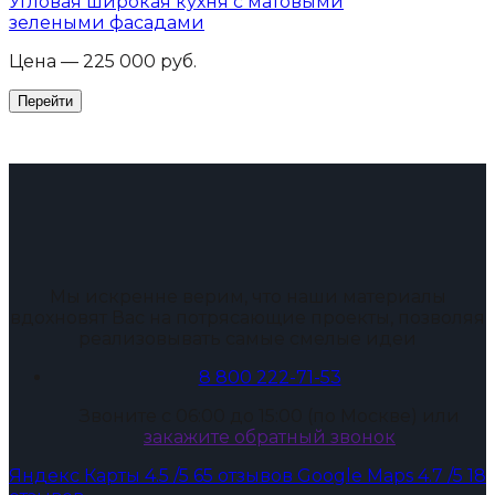
Угловая широкая кухня с матовыми
зелеными фасадами
Цена — 225 000 руб.
Мы искренне верим, что наши материалы
вдохновят Вас на потрясающие проекты, позволяя
реализовывать самые смелые идеи
8 800 222-71-53
Звоните с 06:00 до 15:00 (по Москве) или
закажите обратный звонок
Яндекс Карты
4.5
/5
65 отзывов
Google Maps
4.7
/5
18