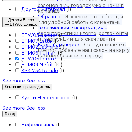
салонов в 70 городах уже с нами в
Другой материал
(
1
)
команде
Образцы
–
Эффективные образцы
Декоры Eterno
для удобной работы с клиентами
— ETW06 Lorenzo
Техническая информация
–
Характеристики Eterno, регламенты
ETW03 Sander
(
2
)
и инструкции для скачивания
ETM07 Latte
(
1
)
Карта партнёров
–
Сотрудничаете с
ETM02 Jasmine
(
1
)
Eterno? Добавьте ваш салон на карту
ETM06 Tuman
(
3
)
партнеров вашего города.
ETW06 Lorenzo
(
1
)
Блог
ETM09 Nefrit
(
10
)
Контакты
KSK-734 Rondo
(
1
)
See more
See less
Компания производитель
Кухни Нефтеюганск
(
1
)
See more
See less
Город
Нефтеюганск
(
1
)