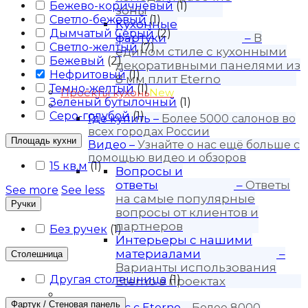
Бежево-коричневый
(
1
)
зоны
Светло-бежевый
(
1
)
Кухонные
Дымчатый Серый
(
2
)
фартуки
–
В
Светло-желтый
(
7
)
едином стиле с кухонными
Бежевый
(
2
)
декоративными панелями из
Нефритовый
(
1
)
8 мм плит Eterno
Темно-желтый
(
1
)
Проекты кухонь
New
Зеленый бутылочный
(
1
)
Покупателю
Серо-голубой
(
1
)
Где купить
–
Более 5000 салонов во
всех городах России
Площадь кухни
Видео
–
Узнайте о нас ещё больше с
помощью видео и обзоров
15 кв.м
(
1
)
Вопросы и
ответы
–
Ответы
See more
See less
на самые популярные
Ручки
вопросы от клиентов и
партнеров
Без ручек
(
1
)
Интерьеры с нашими
материалами
–
Столешница
Варианты использования
Другая столешница
(
1
)
Eterno в проектах
Для бизнеса
Фартук / Стеновая панель
Бизнес с Eternо
–
Более 8000