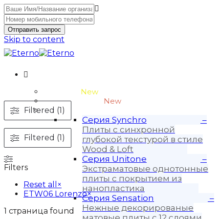
Отправить запрос
Skip to content
Unitone-3
New
Wood-3 и Loft-2
New
Filtered (1)
Материалы
Серия Synchro
–
Плиты с синхронной
Filtered (1)
глубокой текстурой в стиле
Wood & Loft
Серия Unitone
–
Filters
Экстраматовые однотонные
плиты с покрытием из
Reset all
×
нанопластика
ETW06 Lorenzo
×
Серия Sensation
–
Нежные декорированые
1
страница found
матовые плиты с 12 слоями