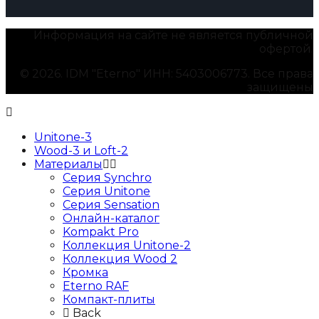
Информация на сайте не является публичной
офертой.
© 2026. IDM "Eterno" ИНН: 5403006773. Все права
защищены
Unitone-3
Wood-3 и Loft-2
Материалы
Серия Synchro
Серия Unitone
Серия Sensation
Онлайн-каталог
Kompakt Pro
Коллекция Unitone-2
Коллекция Wood 2
Кромка
Eterno RAF
Компакт-плиты
Back