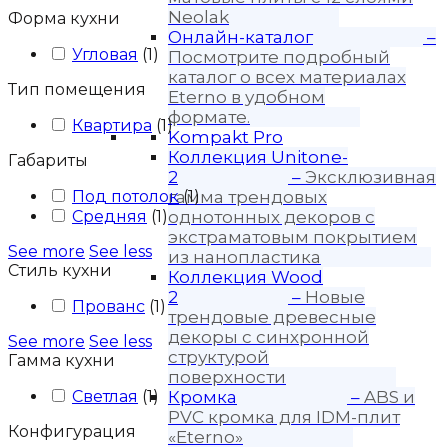
Neolak
Форма кухни
Онлайн-каталог
–
Угловая
(
1
)
Посмотрите подробный
каталог о всех материалах
Тип помещения
Eterno в удобном
формате.
Квартира
(
1
)
Kompakt Pro
Коллекция Unitone-
Габариты
2
–
Эксклюзивная
Под потолок
гамма трендовых
(
1
)
Средняя
(
1
)
однотонных декоров с
экстраматовым покрытием
See more
See less
из нанопластика
Стиль кухни
Коллекция Wood
2
–
Новые
Прованс
(
1
)
трендовые древесные
декоры с синхронной
See more
See less
структурой
Гамма кухни
поверхности
Светлая
(
1
)
Кромка
–
ABS и
PVC кромка для IDM-плит
Конфигурация
«Eterno»