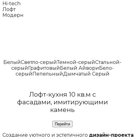
Hi-tech
Лофт
Модерн
Белый
Светло-серый
Темной-серый
Стальной-
серый
Графитовый
Белый Айвори
Бело-
серый
Пепельный
Дымчатый Серый
Лофт-кухня 10 кв.м с
фасадами, имитирующими
камень
Создание уютного и эстетичного
дизайн-проекта