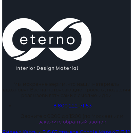
Мы искренне верим, что наши материалы
вдохновят Вас на потрясающие проекты, позволяя
реализовывать самые смелые идеи
8 800 222-71-53
Звоните с 06:00 до 15:00 (по Москве) или
закажите обратный звонок
Яндекс Карты
4.5
/5
65 отзывов
Google Maps
4.7
/5
18