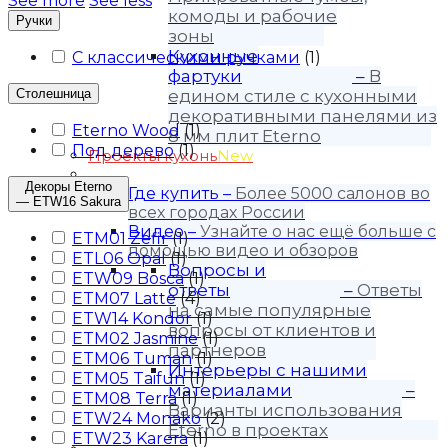
See more
See less
комоды и рабочие
Ручки
зоны
Кухонные
С классическими ручками
(
1
)
фартуки
–
В
Столешница
едином стиле с кухонными
декоративными панелями из
Eterno Wood
(
1
)
8 мм плит Eterno
Под дерево
(
1
)
Проекты кухонь
New
Покупателю
Декоры Eterno
Где купить
–
Более 5000 салонов во
— ETW16 Sakura
всех городах России
Видео
–
Узнайте о нас ещё больше с
ETM01 Zefir
(
1
)
помощью видео и обзоров
ETL06 Opal
(
1
)
Вопросы и
ETW09 Bosca
(
1
)
ответы
–
Ответы
ETM07 Latte
(
4
)
на самые популярные
ETW14 Kondor
(
1
)
вопросы от клиентов и
ETM02 Jasmine
(
1
)
партнеров
ETM06 Tuman
(
1
)
Интерьеры с нашими
ETM05 Taifun
(
1
)
материалами
–
ETM08 Terra
(
1
)
Варианты использования
ETW24 Monako
(
2
)
Eterno в проектах
ETW23 Karera
(
1
)