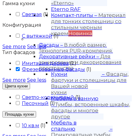
«Eterno»
Гамма кухни
Eterno RAF
Светлая
(
1
)
Компакт-плиты
–
Материал
для тонких столешниц со
Конфигурация
стильным черным
краем
Новинка
С вытяжкой
(
1
)
Продукция
Фасады
–
В любой размер.
See more
See less
Технология PUR-кромления.
Тип фасадов
Декоративные рейки
–
Для
зонирования и декорирования
Имитация дерева
(
2
)
пространства
Фрезерованные фасады
(
1
)
Кухни
–
Фасады,
See more
See less
фартуки и столешницы для
Вашей новой
Цвета кухни
кухни
Светло-коричневый
(
1
)
Мебель в ванную
Песочный
(
1
)
–
Тумбы, встроенные шкафы,
фасады и многое
Площадь кухни
другое
Мебель в
10 кв.м
(
1
)
спальню
–
Прикроватные тумбы,