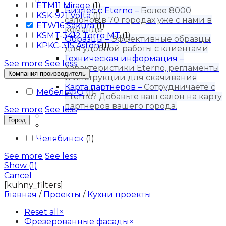
Для бизнеса
ETM11 Mirage
(
1
)
Бизнес с Eternо
–
Более 8000
KSK-921 Volta
(
1
)
салонов в 70 городах уже с нами в
ETW16 Sakura
(
1
)
команде
KSMT-3412 Torro MT
(
1
)
Образцы
–
Эффективные образцы
KPKC-315 Aston
(
1
)
для удобной работы с клиентами
Техническая информация
–
See more
See less
Характеристики Eterno, регламенты
Компания производитель
и инструкции для скачивания
Карта партнёров
–
Сотрудничаете с
МебельФО
(
1
)
Eterno? Добавьте ваш салон на карту
партнеров вашего города.
See more
See less
Блог
Город
Контакты
Челябинск
(
1
)
See more
See less
Show
(
1
)
Cancel
[kuhny_filters]
Главная
/
Проекты
/
Кухни проекты
Reset all
×
Фрезерованные фасады
×