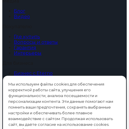
Медиа
Блог
Видео
Покупателю
Где купить
Вопросы и ответы
Гарантия
Интерьеры
Для бизнеса
Бизнес с Eterno
Образцы
Дизайнерам и архитекторам
Мы используем файлы cookies для обеспечения
Интерьеры
корректной работы сайта, улучшения его
функциональности, анализа посещаемости и
Главное
персонализации контента. Эти данные помогают нам
помнить ваши предпочтения, сохранять выбранные
Контакты
настройки и обеспечивать более плавное
Политика конфиденциальности
взаимодействие с сайтом. Продолжая использовать
сайт, вы даёте согласие на использование cookies.