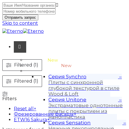
Отправить запрос
Skip to content
Unitone-3
New
Filtered (1)
Wood-3 и Loft-2
New
Материалы
Серия Synchro
–
Filtered (1)
Плиты с синхронной
глубокой текстурой в стиле
Wood & Loft
Filters
Серия Unitone
–
Экстраматовые однотонные
Reset all
×
плиты с покрытием из
Фрезерованные фасады
×
нанопластика
ETW16 Sakura
×
Серия Sensation
–
Нежные декорированые