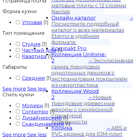
1
страница found
матовые плиты с 12 слоями
Форма кухни
Neolak
Онлайн-каталог
–
Угловая
(
1
)
Посмотрите подробный
каталог о всех материалах
Тип помещения
Eterno в удобном
формате.
Студия
(
1
)
Kompakt Pro
Частный дом
(
1
)
Коллекция Unitone-
Квартира
(
1
)
2
–
Эксклюзивная
гамма трендовых
Габариты
однотонных декоров с
Средняя
(
1
)
экстраматовым покрытием
из нанопластика
See more
See less
Коллекция Wood
Стиль кухни
2
–
Новые
трендовые древесные
Модерн
(
1
)
декоры с синхронной
Contempo
(
1
)
структурой
Дизайнерский
(
1
)
поверхности
Скандинавский
(
1
)
Кромка
–
ABS и
PVC кромка для IDM-плит
See more
See less