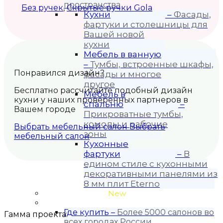
пространства
Без ручек
,
Скрытые ручки Gola
Кухни
–
Фасады,
фартуки и столешницы для
Вашей новой
кухни
Мебель в ванную
–
Тумбы, встроенные шкафы,
Понравился дизайн?
фасады и многое
другое
Бесплатно рассчитайте подобный дизайн
Мебель в
кухни у наших проверенных партнеров в
спальню
–
Вашем городе
Прикроватные тумбы,
комоды и рабочие
Выбрать мебельный салон
Выбрать
зоны
мебельный салон
Кухонные
фартуки
–
В
едином стиле с кухонными
декоративными панелями из
8 мм плит Eterno
Проекты кухонь
New
Покупателю
Где купить
–
Более 5000 салонов во
Гамма проекта:
всех городах России