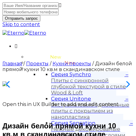
Отправить запрос
Skip to content
Unitone-3
New
Wood-3 и Loft-2
New
Главная
/
Проекты
/
Кухни проекты
/ Дизайн белой
Материалы
прямой кухни 10 кв.м в скандинавском стиле
Серия Synchro
–
Плиты с синхронной
глубокой текстурой в стиле
Wood & Loft
Серия Unitone
–
Open this in UX Builder to add and edit content
Экстраматовые однотонные
плиты с покрытием из
нанопластика
Серия Sensation
–
Дизайн белой прямой кухни 10
Нежные декорированые
кв.м в скандинавском стиле
матовые плиты с 12 слоями