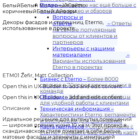
Видео
–
Узнайте о нас ещё больше с
Белый
Белый Молочный
Светло-
помощью видео и обзоров
коричневый
Белый Айвори
Вопросы и
Декоры фасадов и столешниц Eterno,
ответы
–
Ответы
использованные в проекте:
на самые популярные
вопросы от клиентов и
партнеров
Интерьеры с нашими
материалами
–
Варианты использования
Eterno в проектах
Для бизнеса
ETM01 Zefir, Matt Collection
Бизнес с Eternо
–
Более 8000
салонов в 70 городах уже с нами в
Open this in UX Builder to add and edit content
команде
Образцы
–
Эффективные образцы
Open this in UX Builder to add and edit content
для удобной работы с клиентами
Описание
Техническая информация
–
Характеристики Eterno, регламенты
Идеальное решение для вытянутых помещений
и инструкции для скачивания
— широкая прямая кухня 10 кв.м. Этот проект в
Карта партнёров
–
Сотрудничаете с
скандинавском стиле сочетает в себе белые
Eterno? Добавьте ваш салон на карту
матовые фасады и элементы с имитацией
партнеров вашего города.