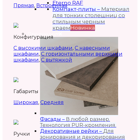
Eterno RAF
Прямая
,
Встроенная
Компакт-плиты
–
Материал
для тонких столешниц со
стильным черным
краем
Новинка
Продукция
Конфигурация
С высокими шкафами
,
С навесными
шкафами
,
С горизонтальными верхними
шкафами
,
С вытяжкой
Габариты
Широкая
,
Средняя
Фасады
–
В любой размер.
Технология PUR-кромления.
Декоративные рейки
–
Для
Ручки
зонирования и декорирования