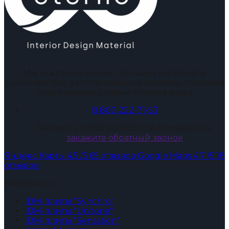
Мы искренне верим, что наши материалы
вдохновят Вас на потрясающие проекты, позволяя
реализовывать самые смелые идеи
8 800 222-71-53
Звоните с 06:00 до 15:00 (по Москве) или
закажите обратный звонок
Яндекс Карты
4.5
/5
65 отзывов
Google Maps
4.7
/5
18
отзывов
Материалы
IDM-плиты "Synchro"
IDM-плиты "Unitone"
IDM-плиты "Sensation"