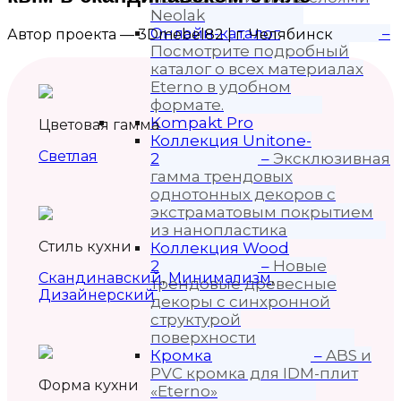
Neolak
Онлайн-каталог
–
Автор проекта — 3Dmebel82 | г. Челябинск
Посмотрите подробный
каталог о всех материалах
Eterno в удобном
формате.
Kompakt Pro
Цветовая гамма
Коллекция Unitone-
Светлая
2
–
Эксклюзивная
гамма трендовых
однотонных декоров с
экстраматовым покрытием
из нанопластика
Стиль кухни
Коллекция Wood
2
–
Новые
Скандинавский
,
Минимализм
,
трендовые древесные
Дизайнерский
декоры с синхронной
структурой
поверхности
Кромка
–
ABS и
PVC кромка для IDM-плит
Форма кухни
«Eterno»