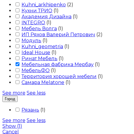
Kuhni_arkhipenko
(
2
)
Кухни ТРИО
(
1
)
Академия Дизайна
(
1
)
INTEGRO
(
1
)
Мебель Волга
(
1
)
ИП Ряхов Валерий Петрович
(
2
)
Модуль
(
1
)
Kuhni_geometria
(
1
)
Ideal House
(
1
)
Ринат Мебель
(
1
)
Мебельная фабрика Мербау
(
1
)
МебельФО
(
1
)
Территория хорошей мебели
(
1
)
Самара Melatone
(
1
)
See more
See less
Город
Рязань
(
1
)
See more
See less
Show
(
1
)
Cancel