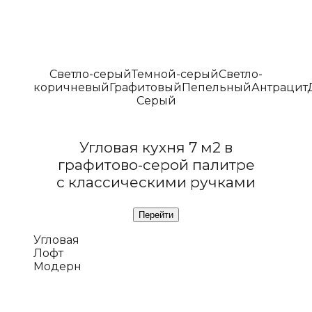
Светло-серый
Темной-серый
Светло-
коричневый
Графитовый
Пепельный
Антрацит
Серый
Угловая кухня 7 м2 в
графитово-серой палитре
с классическими ручками
Угловая
Лофт
Модерн