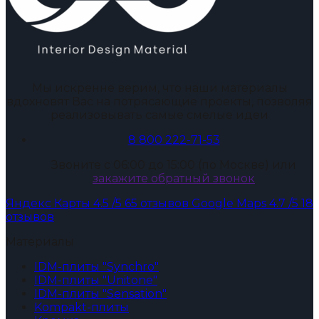
Мы искренне верим, что наши материалы
вдохновят Вас на потрясающие проекты, позволяя
реализовывать самые смелые идеи
8 800 222-71-53
Звоните с 06:00 до 15:00 (по Москве) или
закажите обратный звонок
Яндекс Карты
4.5
/5
65 отзывов
Google Maps
4.7
/5
18
отзывов
Материалы
IDM-плиты "Synchro"
IDM-плиты "Unitone"
IDM-плиты "Sensation"
Kompakt-плиты