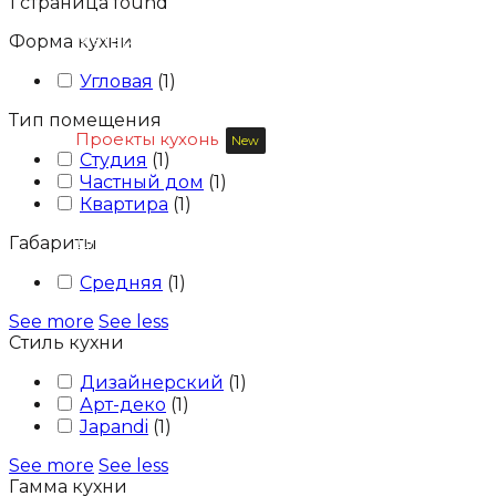
1
страница found
Материалы
Продукция
Форма кухни
Угловая
(
1
)
Тип помещения
Проекты кухонь
New
Покупателю
Студия
(
1
)
Частный дом
(
1
)
Квартира
(
1
)
Для бизнеса
Блог
Контакты
Габариты
Средняя
(
1
)
See more
See less
Стиль кухни
Дизайнерский
(
1
)
Арт-деко
(
1
)
Japandi
(
1
)
See more
See less
Гамма кухни