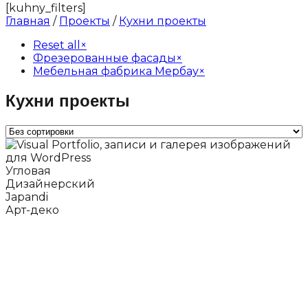
[kuhny_filters]
Главная
/
Проекты
/
Кухни проекты
Reset all
×
Фрезерованные фасады
×
Мебельная фабрика Мербау
×
Кухни проекты
Угловая
Дизайнерский
Japandi
Арт-деко