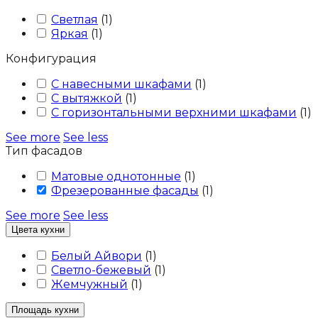
Светлая
(
1
)
Яркая
(
1
)
Конфигурация
С навесными шкафами
(
1
)
С вытяжкой
(
1
)
С горизонтальными верхними шкафами
(
1
)
See more
See less
Тип фасадов
Матовые однотонные
(
1
)
Фрезерованные фасады
(
1
)
See more
See less
Цвета кухни
Белый Айвори
(
1
)
Светло-бежевый
(
1
)
Жемчужный
(
1
)
Площадь кухни