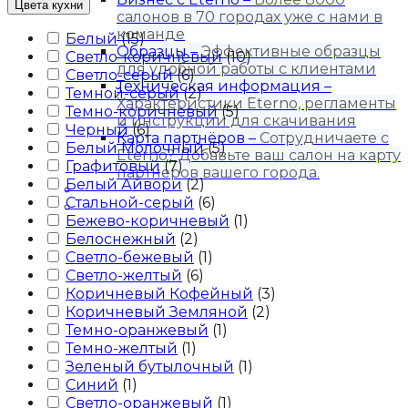
Цвета кухни
салонов в 70 городах уже с нами в
команде
Белый
(
15
)
Образцы
–
Эффективные образцы
Светло-коричневый
(
10
)
для удобной работы с клиентами
Светло-серый
(
6
)
Техническая информация
–
Темной-серый
(
2
)
Характеристики Eterno, регламенты
Темно-коричневый
(
5
)
и инструкции для скачивания
Черный
(
6
)
Карта партнёров
–
Сотрудничаете с
Белый Молочный
(
5
)
Eterno? Добавьте ваш салон на карту
Графитовый
(
7
)
партнеров вашего города.
Белый Айвори
(
2
)
Блог
Стальной-серый
(
6
)
Контакты
Бежево-коричневый
(
1
)
Белоснежный
(
2
)
Светло-бежевый
(
1
)
Светло-желтый
(
6
)
Коричневый Кофейный
(
3
)
Коричневый Земляной
(
2
)
Темно-оранжевый
(
1
)
Темно-желтый
(
1
)
Зеленый бутылочный
(
1
)
Синий
(
1
)
Светло-оранжевый
(
1
)