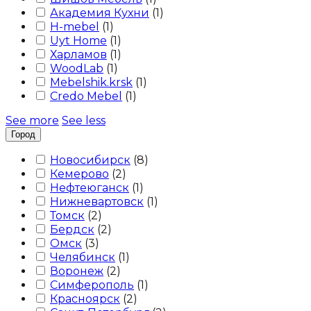
Академия Кухни
(
1
)
H-mebel
(
1
)
Uyt Home
(
1
)
Харламов
(
1
)
WoodLab
(
1
)
Mebelshik.krsk
(
1
)
Credo Mebel
(
1
)
See more
See less
Город
Новосибирск
(
8
)
Кемерово
(
2
)
Нефтеюганск
(
1
)
Нижневартовск
(
1
)
Томск
(
2
)
Бердск
(
2
)
Омск
(
3
)
Челябинск
(
1
)
Воронеж
(
2
)
Симферополь
(
1
)
Красноярск
(
2
)