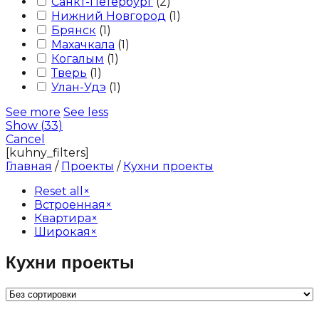
Санкт-Петербург
(
2
)
Нижний Новгород
(
1
)
Брянск
(
1
)
Махачкала
(
1
)
Когалым
(
1
)
Тверь
(
1
)
Улан-Удэ
(
1
)
See more
See less
Show
(
33
)
Cancel
[kuhny_filters]
Главная
/
Проекты
/
Кухни проекты
Reset all
×
Встроенная
×
Квартира
×
Широкая
×
Кухни проекты