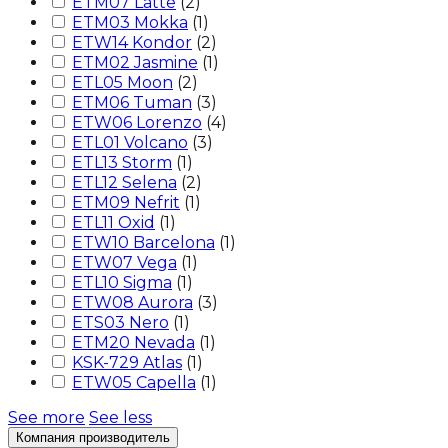
ETM07 Latte
(
2
)
ETM03 Mokka
(
1
)
ETW14 Kondor
(
2
)
ETM02 Jasmine
(
1
)
ETL05 Moon
(
2
)
ETM06 Tuman
(
3
)
ETW06 Lorenzo
(
4
)
ETL01 Volcano
(
3
)
ETL13 Storm
(
1
)
ETL12 Selena
(
2
)
ETM09 Nefrit
(
1
)
ETL11 Oxid
(
1
)
ETW10 Barcelona
(
1
)
ETW07 Vega
(
1
)
ETL10 Sigma
(
1
)
ETW08 Aurora
(
3
)
ETS03 Nero
(
1
)
ETM20 Nevada
(
1
)
KSK-729 Atlas
(
1
)
ETW05 Capella
(
1
)
See more
See less
Компания производитель