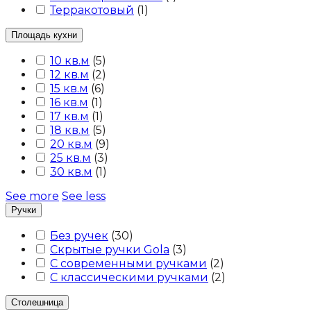
Терракотовый
(
1
)
Площадь кухни
10 кв.м
(
5
)
12 кв.м
(
2
)
15 кв.м
(
6
)
16 кв.м
(
1
)
17 кв.м
(
1
)
18 кв.м
(
5
)
20 кв.м
(
9
)
25 кв.м
(
3
)
30 кв.м
(
1
)
See more
See less
Ручки
Без ручек
(
30
)
Скрытые ручки Gola
(
3
)
С современными ручками
(
2
)
С классическими ручками
(
2
)
Столешница