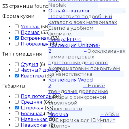
Neolak
33
страницы found
Онлайн-каталог
–
Форма кухни
Посмотрите подробный
каталог о всех материалах
Угловая
(
58
)
Eterno в удобном
Прямая
(
33
)
формате.
Встроенная
(
33
)
Kompakt Pro
П-образная
(
15
)
Коллекция Unitone-
2
–
Эксклюзивная
Тип помещения
гамма трендовых
однотонных декоров с
Студия
(
6
)
экстраматовым покрытием
Частный дом
(
27
)
из нанопластика
Квартира
(
33
)
Коллекция Wood
2
–
Новые
Габариты
трендовые древесные
Под потолок
(
94
)
декоры с синхронной
Средняя
(
64
)
структурой
Широкая
(
33
)
поверхности
Большая
(
25
)
Кромка
–
ABS и
Маленькая
(
18
)
PVC кромка для IDM-плит
Невысокая
(
2
)
«Eterno»