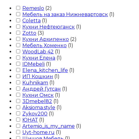
Remeslo
(
2
)
Мебель на заказ Нижневартовск
(
1
)
Coletta
(
1
)
Кухни Нефтеюганск
(
1
)
Zotto
(
3
)
Кухни Архипенко
(
2
)
Мебель Хоменко
(
1
)
WoodLab 42
(
1
)
Кухни Елена
(
1
)
IDMebeli
(
1
)
Elena_kitchen_life
(
1
)
ИП Кошкин
(
1
)
Kuhnikam
(
1
)
Андрей Гутсан
(
1
)
Кухни Омск
(
1
)
3Dmebel82
(
1
)
Aksioma.style
(
1
)
Zykov200
(
1
)
ЮНАТ
(
1
)
Artemio_is_my_name
(
1
)
Uyt-home.ru
(
1
)
Шишов Мебель
(
1
)