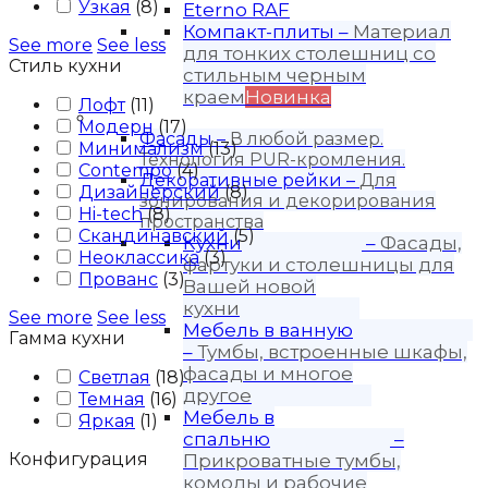
Узкая
(
8
)
Eterno RAF
Компакт-плиты
–
Материал
See more
See less
для тонких столешниц со
Стиль кухни
стильным черным
краем
Новинка
Лофт
(
11
)
Продукция
Модерн
(
17
)
Фасады
–
В любой размер.
Минимализм
(
13
)
Технология PUR-кромления.
Contempo
(
4
)
Декоративные рейки
–
Для
Дизайнерский
(
8
)
зонирования и декорирования
Hi-tech
(
8
)
пространства
Скандинавский
(
5
)
Кухни
–
Фасады,
Неоклассика
(
3
)
фартуки и столешницы для
Прованс
(
3
)
Вашей новой
кухни
See more
See less
Мебель в ванную
Гамма кухни
–
Тумбы, встроенные шкафы,
фасады и многое
Светлая
(
18
)
другое
Темная
(
16
)
Мебель в
Яркая
(
1
)
спальню
–
Конфигурация
Прикроватные тумбы,
комоды и рабочие