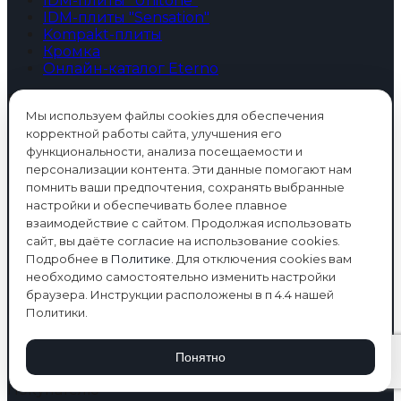
IDM-плиты "Unitone"
IDM-плиты "Sensation"
Kompakt-плиты
Кромка
Онлайн-каталог Eterno
Продукция
Мы используем файлы cookies для обеспечения
Мебельные фасады
корректной работы сайта, улучшения его
Декоративные рейки
функциональности, анализа посещаемости и
персонализации контента. Эти данные помогают нам
Интерьер
помнить ваши предпочтения, сохранять выбранные
настройки и обеспечивать более плавное
Применение в интерьере
взаимодействие с сайтом. Продолжая использовать
Кухонные фасады
сайт, вы даёте согласие на использование cookies.
Кухонные фартуки
Подробнее в
Политике
. Для отключения cookies вам
Острова и столешницы
необходимо самостоятельно изменить настройки
Прихожие
браузера. Инструкции расположены в п 4.4 нашей
Медиа
Политики.
Блог
Понятно
Видео
Покупателю