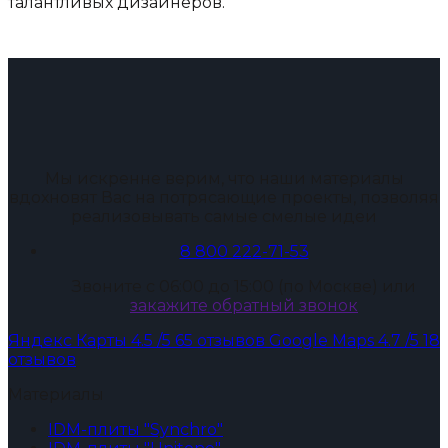
талантливых дизайнеров.
Мы искренне верим, что наши материалы
вдохновят Вас на потрясающие проекты, позволяя
реализовывать самые смелые идеи
8 800 222-71-53
Звоните с 06:00 до 15:00 (по Москве) или
закажите обратный звонок
Яндекс Карты
4.5
/5
65 отзывов
Google Maps
4.7
/5
18
отзывов
Материалы
IDM-плиты "Synchro"