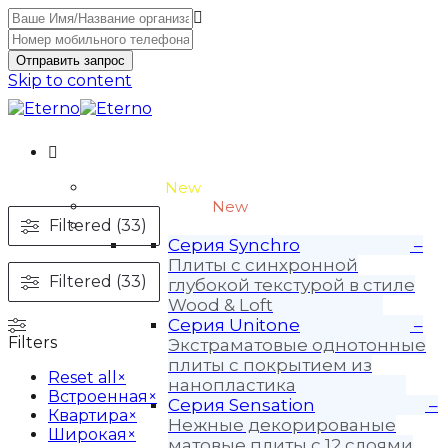
Отправить запрос
Skip to content
Unitone-3
New
Wood-3 и Loft-2
New
Filtered (33)
Материалы
Серия Synchro
–
Плиты с синхронной
Filtered (33)
глубокой текстурой в стиле
Wood & Loft
Серия Unitone
–
Filters
Экстраматовые однотонные
плиты с покрытием из
Reset all
×
нанопластика
Встроенная
×
Серия Sensation
–
Квартира
×
Нежные декорированые
Широкая
×
матовые плиты с 12 слоями