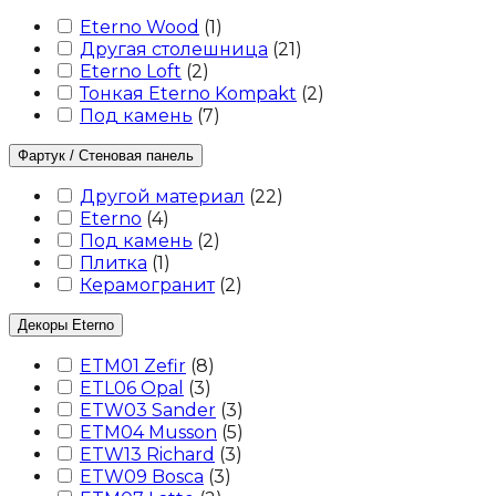
Eterno Wood
(
1
)
Другая столешница
(
21
)
Eterno Loft
(
2
)
Тонкая Eterno Kompakt
(
2
)
Под камень
(
7
)
Фартук / Стеновая панель
Другой материал
(
22
)
Eterno
(
4
)
Под камень
(
2
)
Плитка
(
1
)
Керамогранит
(
2
)
Декоры Eterno
ETM01 Zefir
(
8
)
ETL06 Opal
(
3
)
ETW03 Sander
(
3
)
ETM04 Musson
(
5
)
ETW13 Richard
(
3
)
ETW09 Bosca
(
3
)