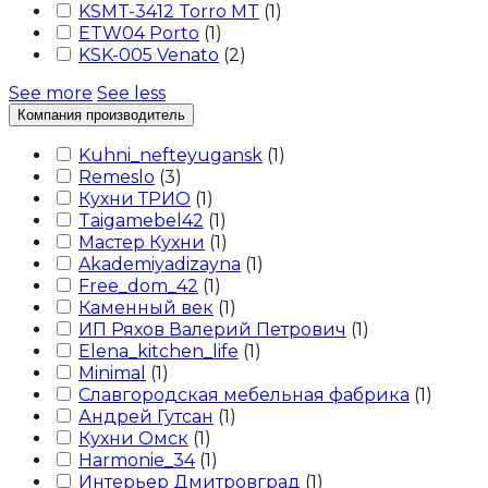
KSMT-3412 Torro MT
(
1
)
ETW04 Porto
(
1
)
KSK-005 Venato
(
2
)
See more
See less
Компания производитель
Kuhni_nefteyugansk
(
1
)
Remeslo
(
3
)
Кухни ТРИО
(
1
)
Taigamebel42
(
1
)
Мастер Кухни
(
1
)
Akademiyadizayna
(
1
)
Free_dom_42
(
1
)
Каменный век
(
1
)
ИП Ряхов Валерий Петрович
(
1
)
Elena_kitchen_life
(
1
)
Minimal
(
1
)
Славгородская мебельная фабрика
(
1
)
Андрей Гутсан
(
1
)
Кухни Омск
(
1
)
Harmonie_34
(
1
)
Интерьер Дмитровград
(
1
)