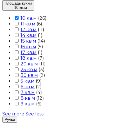
Площадь кухни
— 10 кв.м
10 кв.м
(
26
)
11 кв.м
(
6
)
12 кв.м
(
11
)
14 кв.м
(
1
)
15 кв.м
(
14
)
16 кв.м
(
5
)
17 кв.м
(
1
)
18 кв.м
(
7
)
20 кв.м
(
11
)
25 кв.м
(
3
)
30 кв.м
(
2
)
5 кв.м
(
9
)
6 кв.м
(
2
)
7 кв.м
(
4
)
8 кв.м
(
12
)
9 кв.м
(
6
)
See more
See less
Ручки