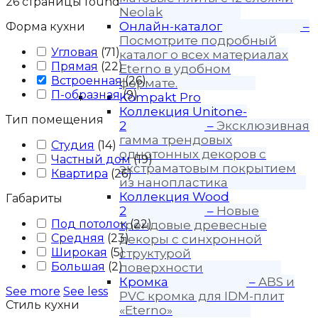
26
страницы found
Neolak
Онлайн-каталог
–
Форма кухни
Посмотрите подробный
Угловая
(
71
)
каталог о всех материалах
Прямая
(
22
)
Eterno в удобном
Встроенная
(
26
)
формате.
П-образная
(
9
)
Kompakt Pro
Коллекция Unitone-
Тип помещения
2
–
Эксклюзивная
гамма трендовых
Студия
(
14
)
однотонных декоров с
Частный дом
(
19
)
экстраматовым покрытием
Квартира
(
26
)
из нанопластика
Коллекция Wood
Габариты
2
–
Новые
Под потолок
(
22
)
трендовые древесные
Средняя
(
23
)
декоры с синхронной
Широкая
(
5
)
структурой
Большая
(
2
)
поверхности
Кромка
–
ABS и
See more
See less
PVC кромка для IDM-плит
Стиль кухни
«Eterno»