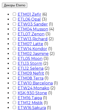
Декоры Eterno
ETM01 Zefir
(
6
)
ETL06 Opal
(
3
)
ETW03 Sander
(
1
)
ETM04 Musson
(
4
)
ETL07 Zenon
(
3
)
ETW13 Richard
(
2
)
ETM07 Latte
(
1
)
ETW14 Kondor
(
1
)
ETM02 Jasmine
(
2
)
ETL05 Moon
(
3
)
ETL13 Storm
(
2
)
ETL12 Selena
(
2
)
ETM09 Nefrit
(
1
)
ETM08 Terra
(
1
)
ETW10 Barcelona
(
1
)
ETW24 Monako
(
2
)
KSK-930 Stone
(
1
)
ETM16 Taiga
(
1
)
ETM12 Mistik
(
1
)
ETW16 Sakura
(
1
)