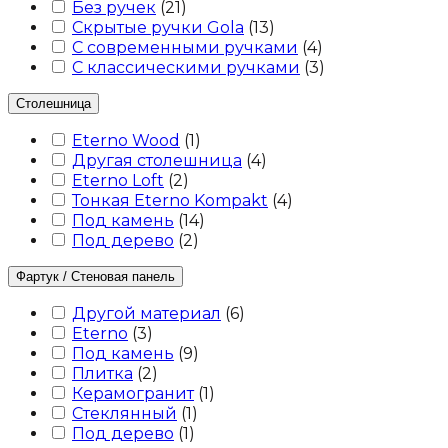
Без ручек
(
21
)
Скрытые ручки Gola
(
13
)
С современными ручками
(
4
)
С классическими ручками
(
3
)
Столешница
Eterno Wood
(
1
)
Другая столешница
(
4
)
Eterno Loft
(
2
)
Тонкая Eterno Kompakt
(
4
)
Под камень
(
14
)
Под дерево
(
2
)
Фартук / Стеновая панель
Другой материал
(
6
)
Eterno
(
3
)
Под камень
(
9
)
Плитка
(
2
)
Керамогранит
(
1
)
Стеклянный
(
1
)
Под дерево
(
1
)