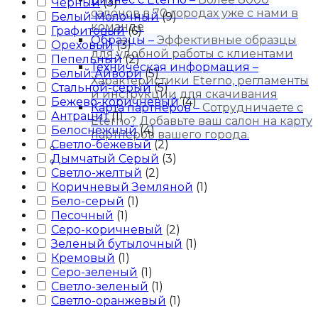
Черный
(
3
)
салонов в 70 городах уже с нами в
Белый Молочный
(
9
)
команде
Графитовый
(
6
)
Образцы
–
Эффективные образцы
Ореховый
(
3
)
для удобной работы с клиентами
Пепельный
(
2
)
Техническая информация
–
Белый Айвори
(
5
)
Характеристики Eterno, регламенты
Стальной-серый
(
5
)
и инструкции для скачивания
Бежево-коричневый
(
4
)
Карта партнёров
–
Сотрудничаете с
Антрацит
(
1
)
Eterno? Добавьте ваш салон на карту
Белоснежный
(
4
)
партнеров вашего города.
Светло-бежевый
(
2
)
Блог
Дымчатый Серый
(
3
)
Контакты
Светло-желтый
(
2
)
Коричневый Земляной
(
1
)
Бело-серый
(
1
)
Песочный
(
1
)
Серо-коричневый
(
2
)
Зеленый бутылочный
(
1
)
Кремовый
(
1
)
Серо-зеленый
(
1
)
Светло-зеленый
(
1
)
Светло-оранжевый
(
1
)