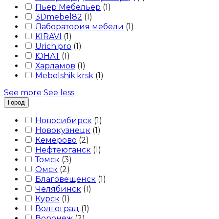
Пьер Мебельер
(
1
)
3Dmebel82
(
1
)
Лаборатория мебели
(
1
)
KIRAVI
(
1
)
Urich.pro
(
1
)
ЮНАТ
(
1
)
Харламов
(
1
)
Mebelshik.krsk
(
1
)
See more
See less
Город
Новосибирск
(
1
)
Новокузнецк
(
1
)
Кемерово
(
2
)
Нефтеюганск
(
1
)
Томск
(
3
)
Омск
(
2
)
Благовещенск
(
1
)
Челябинск
(
1
)
Курск
(
1
)
Волгоград
(
1
)
Воронеж
(
2
)