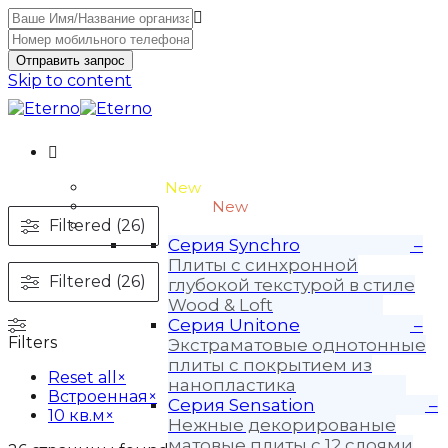
Отправить запрос
Skip to content
Unitone-3
New
Wood-3 и Loft-2
New
Filtered (26)
Материалы
Серия Synchro
–
Плиты с синхронной
Filtered (26)
глубокой текстурой в стиле
Wood & Loft
Серия Unitone
–
Filters
Экстраматовые однотонные
плиты с покрытием из
Reset all
×
нанопластика
Встроенная
×
Серия Sensation
–
10 кв.м
×
Нежные декорированые
матовые плиты с 12 слоями