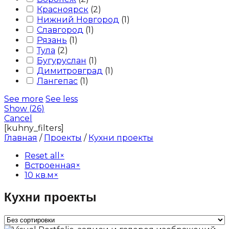
Красноярск
(
2
)
Нижний Новгород
(
1
)
Славгород
(
1
)
Рязань
(
1
)
Тула
(
2
)
Бугуруслан
(
1
)
Димитровград
(
1
)
Лангепас
(
1
)
See more
See less
Show
(
26
)
Cancel
[kuhny_filters]
Главная
/
Проекты
/
Кухни проекты
Reset all
×
Встроенная
×
10 кв.м
×
Кухни проекты