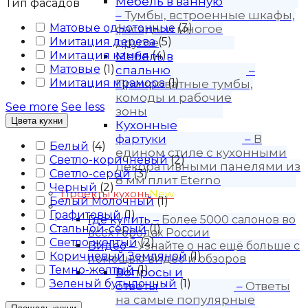
Мебель в ванную
Тип фасадов
–
Тумбы, встроенные шкафы,
Матовые однотонные
(
3
)
фасады и многое
Имитация дерева
(
5
)
другое
Имитация камня
(
4
)
Мебель в
Матовые
(
1
)
спальню
–
Имитация мрамора
(
1
)
Прикроватные тумбы,
комоды и рабочие
See more
See less
зоны
Цвета кухни
Кухонные
фартуки
–
В
Белый
(
4
)
едином стиле с кухонными
Светло-коричневый
(
2
)
декоративными панелями из
Светло-серый
(
3
)
8 мм плит Eterno
Черный
(
2
)
Проекты кухонь
New
Белый Молочный
(
1
)
Покупателю
Графитовый
(
1
)
Где купить
–
Более 5000 салонов во
Стальной-серый
(
1
)
всех городах России
Светло-желтый
(
2
)
Видео
–
Узнайте о нас ещё больше с
Коричневый Земляной
(
1
)
помощью видео и обзоров
Темно-желтый
(
1
)
Вопросы и
Зеленый бутылочный
(
1
)
ответы
–
Ответы
на самые популярные