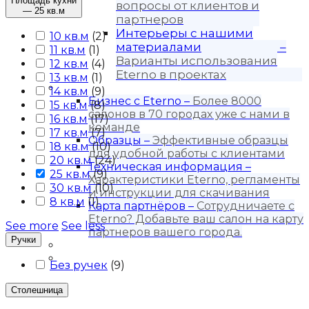
Площадь кухни
вопросы от клиентов и
— 25 кв.м
партнеров
Интерьеры с нашими
10 кв.м
(
2
)
материалами
–
11 кв.м
(
1
)
Варианты использования
12 кв.м
(
4
)
Eterno в проектах
13 кв.м
(
1
)
Для бизнеса
14 кв.м
(
9
)
Бизнес с Eternо
–
Более 8000
15 кв.м
(
8
)
салонов в 70 городах уже с нами в
16 кв.м
(
17
)
команде
17 кв.м
(
7
)
Образцы
–
Эффективные образцы
18 кв.м
(
10
)
для удобной работы с клиентами
20 кв.м
(
24
)
Техническая информация
–
25 кв.м
(
9
)
Характеристики Eterno, регламенты
30 кв.м
(
10
)
и инструкции для скачивания
8 кв.м
(
1
)
Карта партнёров
–
Сотрудничаете с
Eterno? Добавьте ваш салон на карту
See more
See less
партнеров вашего города.
Ручки
Блог
Контакты
Без ручек
(
9
)
Столешница