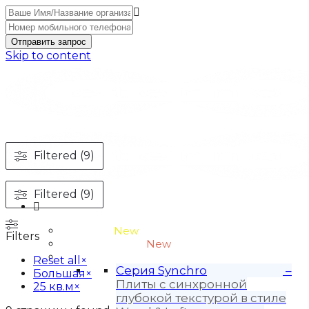
Отправить запрос
Skip to content
Filtered (9)
Filtered (9)
Unitone-3
New
Filters
Wood-3 и Loft-2
New
Материалы
Reset all
×
Серия Synchro
–
Большая
×
Плиты с синхронной
25 кв.м
×
глубокой текстурой в стиле