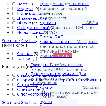
трендовые древесные
Лофт
(
3
)
декоры с синхронной
Модерн
(
9
)
структурой
Минимализм
(
2
)
поверхности
Дизайнерский
(
1
)
Кромка
–
ABS и
Hi-tech
(
3
)
PVC кромка для IDM-плит
Скандинавский
(
2
)
«Eterno»
Неоклассика
(
1
)
Eterno RAF
See more
See less
Компакт-плиты
–
Материал
Гамма кухни
для тонких столешниц со
стильным черным
Светлая
(
5
)
краем
Новинка
Темная
(
4
)
Продукция
Фасады
–
В любой размер.
Конфигурация
Технология PUR-кромления.
Декоративные рейки
–
Для
С высокими шкафами
(
4
)
зонирования и декорирования
С горизонтальными верхними шкафами
(
1
)
пространства
С цоколем
(
5
)
Кухни
–
Фасады,
С витриной
(
1
)
фартуки и столешницы для
С полуостровом
(
1
)
Вашей новой
кухни
See more
See less