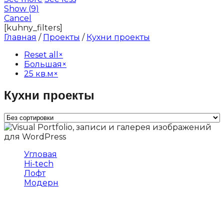
Show
(
9
)
Cancel
[kuhny_filters]
Главная
/
Проекты
/
Кухни проекты
Reset all
×
Большая
×
25 кв.м
×
Кухни проекты
Угловая
Hi-tech
Лофт
Модерн