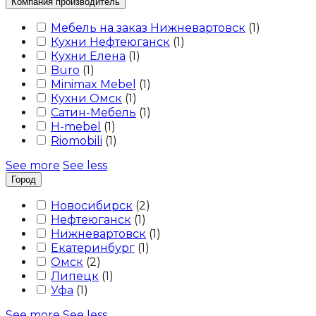
Компания производитель
Мебель на заказ Нижневартовск
(
1
)
Кухни Нефтеюганск
(
1
)
Кухни Елена
(
1
)
Buro
(
1
)
Minimax Mebel
(
1
)
Кухни Омск
(
1
)
Сатин-Мебель
(
1
)
H-mebel
(
1
)
Riomobili
(
1
)
See more
See less
Город
Новосибирск
(
2
)
Нефтеюганск
(
1
)
Нижневартовск
(
1
)
Екатеринбург
(
1
)
Омск
(
2
)
Липецк
(
1
)
Уфа
(
1
)
See more
See less