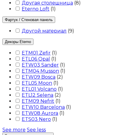
Другая столешница
(
8
)
Eterno Loft
(
1
)
Фартук / Стеновая панель
Другой материал
(
9
)
Декоры Eterno
ETM01 Zefir
(
1
)
ETL06 Opal
(
1
)
ETW03 Sander
(
1
)
ETM04 Musson
(
1
)
ETW09 Bosca
(
2
)
ETL05 Moon
(
1
)
ETL01 Volcano
(
1
)
ETL12 Selena
(
2
)
ETM09 Nefrit
(
1
)
ETW10 Barcelona
(
1
)
ETW08 Aurora
(
1
)
ETS03 Nero
(
1
)
See more
See less