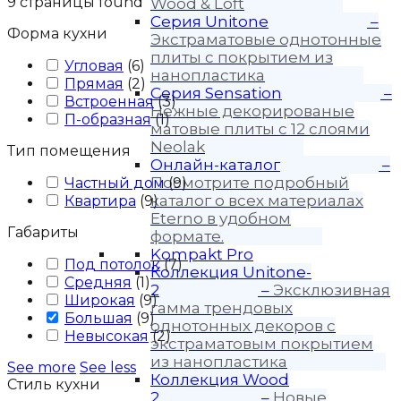
9
страницы found
Wood & Loft
Серия Unitone
–
Форма кухни
Экстраматовые однотонные
плиты с покрытием из
Угловая
(
6
)
нанопластика
Прямая
(
2
)
Серия Sensation
–
Встроенная
(
3
)
Нежные декорированые
П-образная
(
1
)
матовые плиты с 12 слоями
Neolak
Тип помещения
Онлайн-каталог
–
Посмотрите подробный
Частный дом
(
9
)
каталог о всех материалах
Квартира
(
9
)
Eterno в удобном
Габариты
формате.
Kompakt Pro
Под потолок
(
7
)
Коллекция Unitone-
Средняя
(
1
)
2
–
Эксклюзивная
Широкая
(
9
)
гамма трендовых
Большая
(
9
)
однотонных декоров с
Невысокая
(
2
)
экстраматовым покрытием
из нанопластика
See more
See less
Коллекция Wood
Стиль кухни
2
–
Новые