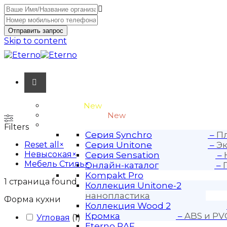
Отправить запрос
Skip to content
Unitone-3
New
Wood-3 и Loft-2
New
Материалы
Filters
Серия Synchro
–
Пл
Reset all
×
Серия Unitone
–
Эк
Невысокая
×
Серия Sensation
–
Мебель Стиль
×
Онлайн-каталог
–
Kompakt Pro
1
страница found
Коллекция Unitone-2
нанопластика
Форма кухни
Коллекция Wood 2
Кромка
–
ABS и PV
Угловая
(
1
)
Eterno RAF