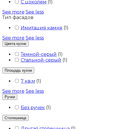
С цоколем
(
1
)
See more
See less
Тип фасадов
Имитация камня
(
1
)
See more
See less
Цвета кухни
Темной-серый
(
1
)
Стальной-серый
(
1
)
Площадь кухни
7 кв.м
(
1
)
See more
See less
Ручки
Без ручек
(
1
)
Столешница
Другая столешница
(
1
)