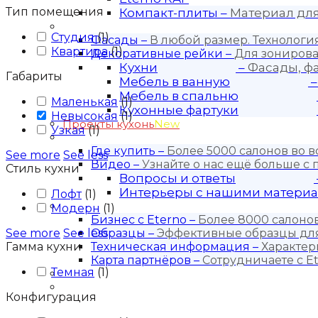
Тип помещения
Компакт-плиты
–
Материал дл
Продукция
Студия
(
1
)
Фасады
–
В любой размер. Технолог
Квартира
(
1
)
Декоративные рейки
–
Для зонирова
Кухни
–
Фасады, ф
Габариты
Мебель в ванную
Мебель в спальню
Маленькая
(
1
)
Кухонные фартуки
Невысокая
(
1
)
Проекты кухонь
New
Узкая
(
1
)
Покупателю
Где купить
–
Более 5000 салонов во в
See more
See less
Видео
–
Узнайте о нас ещё больше с
Стиль кухни
Вопросы и ответы
Интерьеры с нашими матери
Лофт
(
1
)
Для бизнеса
Модерн
(
1
)
Бизнес с Eternо
–
Более 8000 салонов
See more
See less
Образцы
–
Эффективные образцы для
Гамма кухни
Техническая информация
–
Характер
Карта партнёров
–
Сотрудничаете с Et
Темная
(
1
)
Блог
Контакты
Конфигурация