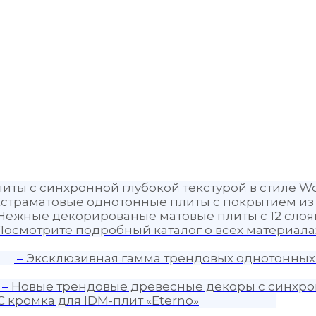
иты с синхронной глубокой текстурой в стиле Wo
страматовые однотонные плиты с покрытием из
Нежные декорированые матовые плиты с 12 слоя
Посмотрите подробный каталог о всех материалах
–
Эксклюзивная гамма трендовых однотонных
–
Новые трендовые древесные декоры с синхро
C кромка для IDM-плит «Eterno»