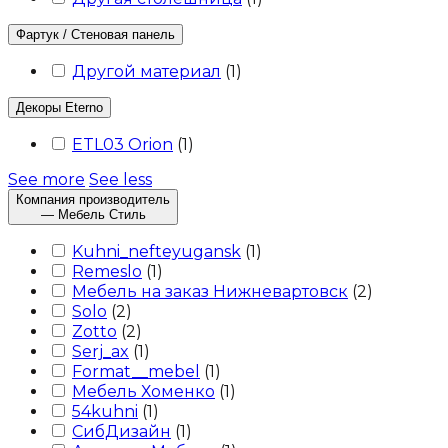
Фартук / Стеновая панель
Другой материал
(
1
)
Декоры Eterno
ETL03 Orion
(
1
)
See more
See less
Компания производитель
— Мебель Стиль
Kuhni_nefteyugansk
(
1
)
Remeslo
(
1
)
Мебель на заказ Нижневартовск
(
2
)
Solo
(
2
)
Zotto
(
2
)
Serj_ax
(
1
)
Format__mebel
(
1
)
Мебель Хоменко
(
1
)
54kuhni
(
1
)
СибДизайн
(
1
)