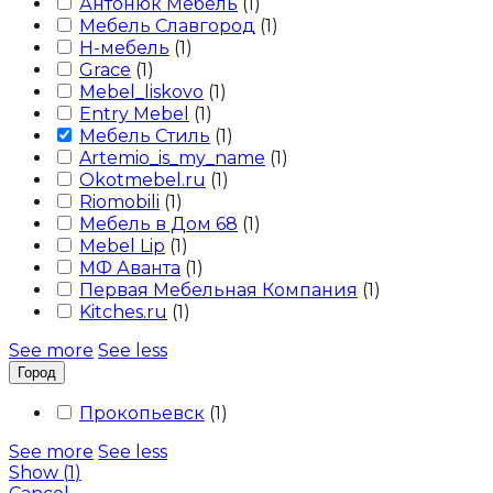
Антонюк Мебель
(
1
)
Мебель Славгород
(
1
)
Н-мебель
(
1
)
Grace
(
1
)
Mebel_liskovo
(
1
)
Entry Mebel
(
1
)
Мебель Стиль
(
1
)
Artemio_is_my_name
(
1
)
Okotmebel.ru
(
1
)
Riomobili
(
1
)
Мебель в Дом 68
(
1
)
Mebel Lip
(
1
)
МФ Аванта
(
1
)
Первая Мебельная Компания
(
1
)
Kitches.ru
(
1
)
See more
See less
Город
Прокопьевск
(
1
)
See more
See less
Show
(
1
)