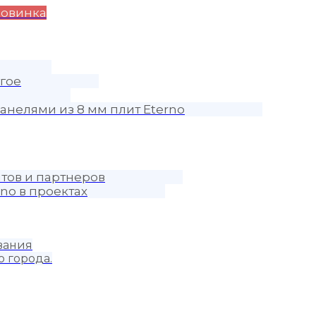
овинка
гое
анелями из 8 мм плит Eterno
тов и партнеров
no в проектах
вания
о города.