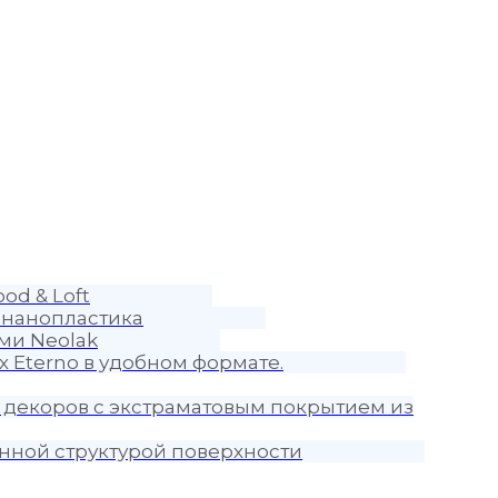
od & Loft
 нанопластика
ми Neolak
 Eterno в удобном формате.
 декоров с экстраматовым покрытием из
нной структурой поверхности