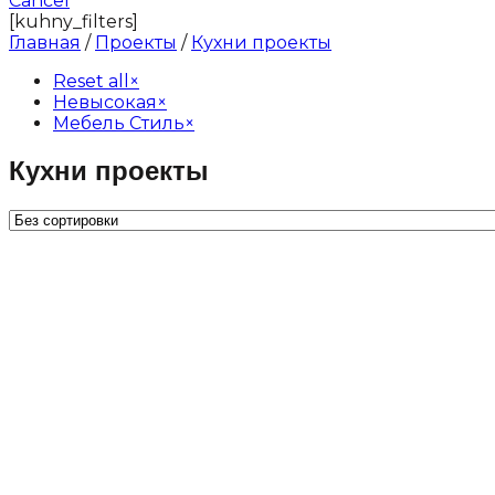
Cancel
[kuhny_filters]
Главная
/
Проекты
/
Кухни проекты
Reset all
×
Невысокая
×
Мебель Стиль
×
Кухни проекты