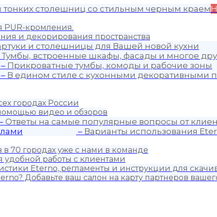
я тонких столешниц со стильным черным краем
Н
ия PUR-кромления.
ния и декорирования пространства
артуки и столешницы для Вашей новой кухни
–
Тумбы, встроенные шкафы, фасады и многое дру
–
Прикроватные тумбы, комоды и рабочие зоны
–
В едином стиле с кухонными декоративными п
сех городах России
 помощью видео и обзоров
–
Ответы на самые популярные вопросы от клиен
алами
–
Варианты использования Eter
 в 70 городах уже с нами в команде
 удобной работы с клиентами
истики Eterno, регламенты и инструкции для скачи
erno? Добавьте ваш салон на карту партнеров вашег