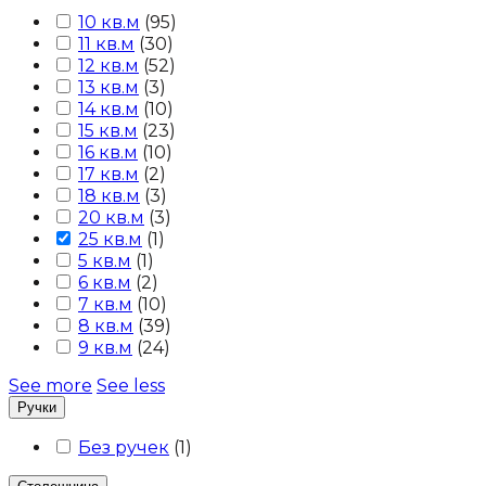
10 кв.м
(
95
)
11 кв.м
(
30
)
12 кв.м
(
52
)
13 кв.м
(
3
)
14 кв.м
(
10
)
15 кв.м
(
23
)
16 кв.м
(
10
)
17 кв.м
(
2
)
18 кв.м
(
3
)
20 кв.м
(
3
)
25 кв.м
(
1
)
5 кв.м
(
1
)
6 кв.м
(
2
)
7 кв.м
(
10
)
8 кв.м
(
39
)
9 кв.м
(
24
)
See more
See less
Ручки
Без ручек
(
1
)