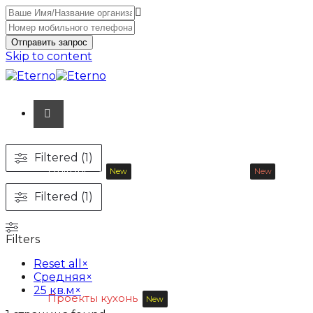
Отправить запрос
Skip to content
Filtered (1)
Unitone-3
Wood-3 и Loft-2
New
New
Filtered (1)
Материалы
Продукция
Filters
Reset all
×
Средняя
×
25 кв.м
×
Проекты кухонь
New
Покупателю