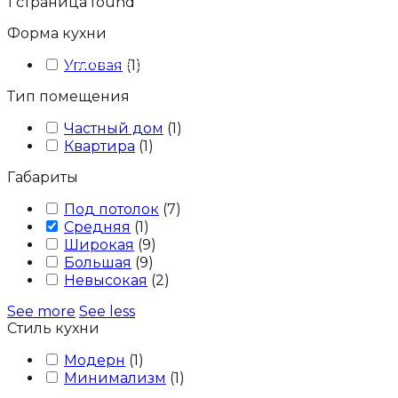
1
страница found
Форма кухни
Для бизнеса
Блог
Контакты
Угловая
(
1
)
Тип помещения
Частный дом
(
1
)
Квартира
(
1
)
Габариты
Под потолок
(
7
)
Средняя
(
1
)
Широкая
(
9
)
Большая
(
9
)
Невысокая
(
2
)
See more
See less
Стиль кухни
Модерн
(
1
)
Минимализм
(
1
)