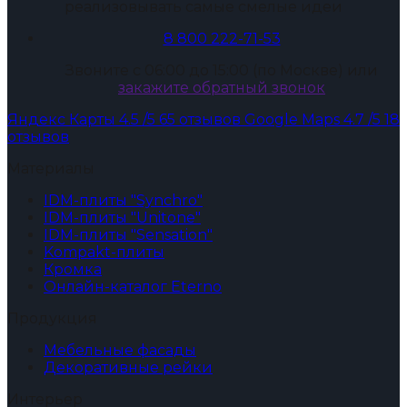
реализовывать самые смелые идеи
8 800 222-71-53
Звоните с 06:00 до 15:00 (по Москве) или
закажите обратный звонок
Яндекс Карты
4.5
/5
65 отзывов
Google Maps
4.7
/5
18
отзывов
Материалы
IDM-плиты "Synchro"
IDM-плиты "Unitone"
IDM-плиты "Sensation"
Kompakt-плиты
Кромка
Онлайн-каталог Eterno
Продукция
Мебельные фасады
Декоративные рейки
Интерьер