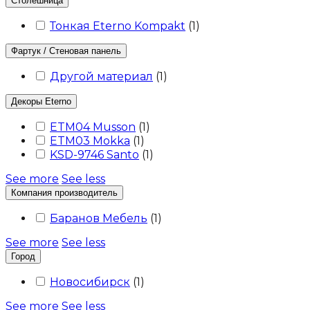
Столешница
Тонкая Eterno Kompakt
(
1
)
Фартук / Стеновая панель
Другой материал
(
1
)
Декоры Eterno
ETM04 Musson
(
1
)
ETM03 Mokka
(
1
)
KSD-9746 Santo
(
1
)
See more
See less
Компания производитель
Баранов Мебель
(
1
)
See more
See less
Город
Новосибирск
(
1
)
See more
See less