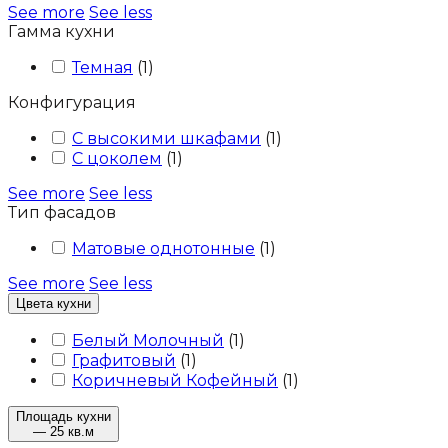
See more
See less
Гамма кухни
Темная
(
1
)
Конфигурация
С высокими шкафами
(
1
)
С цоколем
(
1
)
See more
See less
Тип фасадов
Матовые однотонные
(
1
)
See more
See less
Цвета кухни
Белый Молочный
(
1
)
Графитовый
(
1
)
Коричневый Кофейный
(
1
)
Площадь кухни
— 25 кв.м