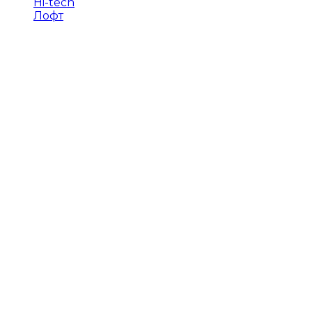
Hi-tech
Лофт