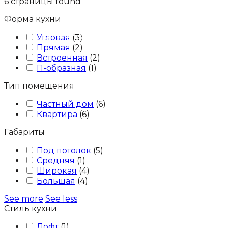
6
страницы found
Форма кухни
Для бизнеса
Блог
Контакты
Угловая
(
3
)
Прямая
(
2
)
Встроенная
(
2
)
П-образная
(
1
)
Тип помещения
Частный дом
(
6
)
Квартира
(
6
)
Габариты
Под потолок
(
5
)
Средняя
(
1
)
Широкая
(
4
)
Большая
(
4
)
See more
See less
Стиль кухни
Лофт
(
1
)