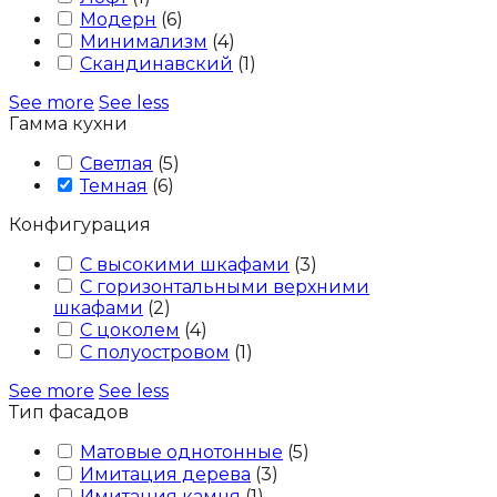
Модерн
(
6
)
Минимализм
(
4
)
Скандинавский
(
1
)
See more
See less
Гамма кухни
Светлая
(
5
)
Темная
(
6
)
Конфигурация
С высокими шкафами
(
3
)
С горизонтальными верхними
шкафами
(
2
)
С цоколем
(
4
)
С полуостровом
(
1
)
See more
See less
Тип фасадов
Матовые однотонные
(
5
)
Имитация дерева
(
3
)
Имитация камня
(
1
)