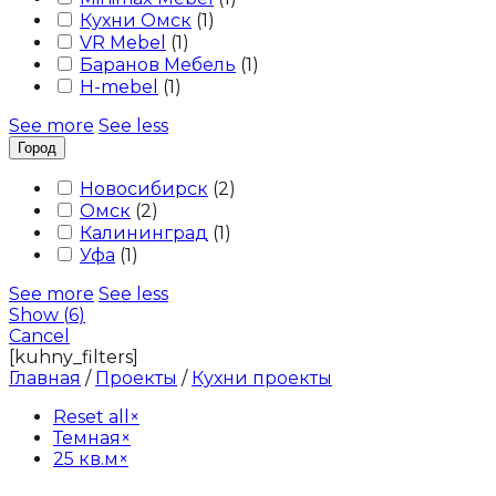
Кухни Омск
(
1
)
VR Mebel
(
1
)
Баранов Мебель
(
1
)
H-mebel
(
1
)
See more
See less
Город
Новосибирск
(
2
)
Омск
(
2
)
Калининград
(
1
)
Уфа
(
1
)
See more
See less
Show
(
6
)
Cancel
[kuhny_filters]
Главная
/
Проекты
/
Кухни проекты
Reset all
×
Темная
×
25 кв.м
×