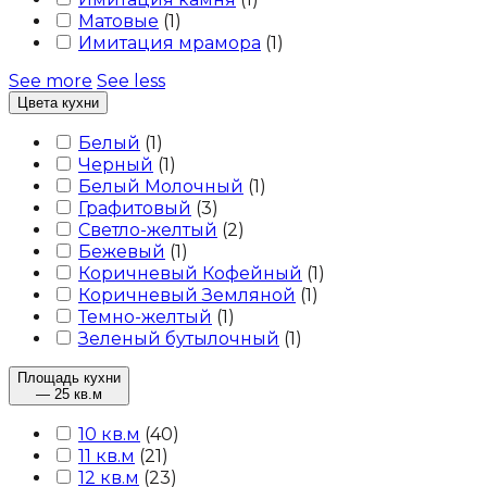
Матовые
(
1
)
Имитация мрамора
(
1
)
See more
See less
Цвета кухни
Белый
(
1
)
Черный
(
1
)
Белый Молочный
(
1
)
Графитовый
(
3
)
Светло-желтый
(
2
)
Бежевый
(
1
)
Коричневый Кофейный
(
1
)
Коричневый Земляной
(
1
)
Темно-желтый
(
1
)
Зеленый бутылочный
(
1
)
Площадь кухни
— 25 кв.м
10 кв.м
(
40
)
11 кв.м
(
21
)
12 кв.м
(
23
)