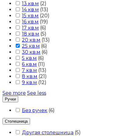
13 кв.м
(
2
)
14 кв.м
(
13
)
15 кв.м
(
20
)
16 кв.м
(
19
)
17 кв.м
(
6
)
18 кв.м
(
5
)
20 кв.м
(
13
)
25 кв.м
(
6
)
30 кв.м
(
6
)
5 кв.м
(
6
)
6 кв.м
(
11
)
7 кв.м
(
13
)
8 кв.м
(
21
)
9 кв.м
(
12
)
See more
See less
Ручки
Без ручек
(
6
)
Столешница
Другая столешница
(
5
)