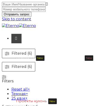
Отправить запрос
Skip to content
Filtered (6)
Unitone-3
Wood-3 и Loft-2
New
New
Filtered (6)
Материалы
Продукция
Filters
Reset all
×
Темная
×
25 кв.м
×
Проекты кухонь
New
Покупателю