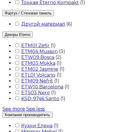
Тонкая Eterno Kompakt
(
1
)
Фартук / Стеновая панель
Другой материал
(
6
)
Декоры Eterno
ETM01 Zefir
(
1
)
ETM04 Musson
(
3
)
ETW09 Bosca
(
2
)
ETM03 Mokka
(
1
)
ETM02 Jasmine
(
1
)
ETL01 Volcano
(
1
)
ETM09 Nefrit
(
1
)
ETW10 Barcelona
(
1
)
ETS03 Nero
(
1
)
KSD-9746 Santo
(
1
)
See more
See less
Компания производитель
Кухни Елена
(
1
)
Minimax Mebel
(
1
)