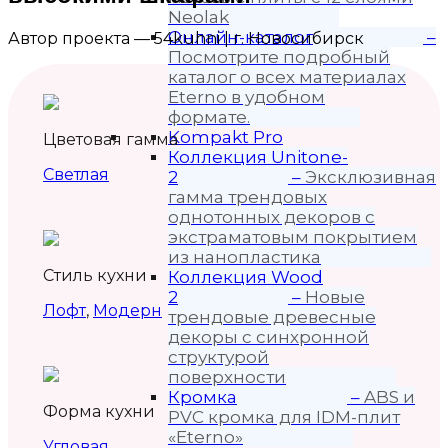
Neolak
Онлайн-каталог
–
Автор проекта — 54kuhni | г. Новосибирск
Посмотрите подробный
каталог о всех материалах
Eterno в удобном
формате.
Kompakt Pro
Цветовая гамма
Коллекция Unitone-
Светлая
2
–
Эксклюзивная
гамма трендовых
однотонных декоров с
экстраматовым покрытием
из нанопластика
Стиль кухни
Коллекция Wood
2
–
Новые
Лофт
,
Модерн
трендовые древесные
декоры с синхронной
структурой
поверхности
Кромка
–
ABS и
Форма кухни
PVC кромка для IDM-плит
«Eterno»
Угловая