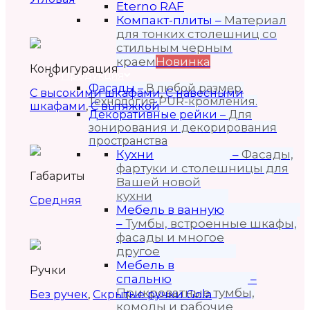
Eterno RAF
Компакт-плиты
–
Материал
для тонких столешниц со
стильным черным
краем
Новинка
Конфигурация
Продукция
Фасады
–
В любой размер.
С высокими шкафами
,
С навесными
Технология PUR-кромления.
шкафами
,
С вытяжкой
Декоративные рейки
–
Для
зонирования и декорирования
пространства
Кухни
–
Фасады,
фартуки и столешницы для
Габариты
Вашей новой
кухни
Средняя
Мебель в ванную
–
Тумбы, встроенные шкафы,
фасады и многое
другое
Мебель в
Ручки
спальню
–
Прикроватные тумбы,
Без ручек
,
Скрытые ручки Gola
комоды и рабочие