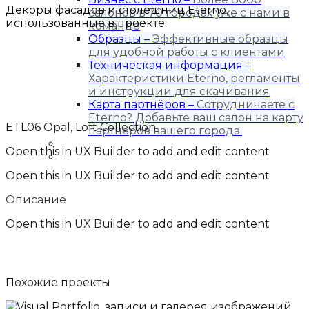
Декоры фасадов и столешниц Eterno,
салонов в 70 городах уже с нами в
использованные в проекте:
команде
Образцы
–
Эффективные образцы
для удобной работы с клиентами
Техническая информация
–
Характеристики Eterno, регламенты
и инструкции для скачивания
Карта партнёров
–
Сотрудничаете с
Eterno? Добавьте ваш салон на карту
ETL06 Opal, Loft Collection
партнеров вашего города.
Блог
Open this in UX Builder to add and edit content
Контакты
Open this in UX Builder to add and edit content
Описание
Open this in UX Builder to add and edit content
Похожие
проекты