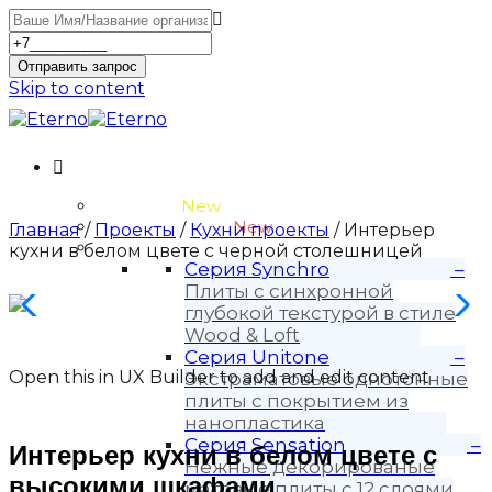
Отправить запрос
Skip to content
Unitone-3
New
Wood-3 и Loft-2
New
Главная
/
Проекты
/
Кухни проекты
/ Интерьер
Материалы
кухни в белом цвете с черной столешницей
Серия Synchro
–
Плиты с синхронной
глубокой текстурой в стиле
Wood & Loft
Серия Unitone
–
Open this in UX Builder to add and edit content
Экстраматовые однотонные
плиты с покрытием из
нанопластика
Серия Sensation
–
Интерьер кухни в белом цвете с
Нежные декорированые
высокими шкафами
матовые плиты с 12 слоями