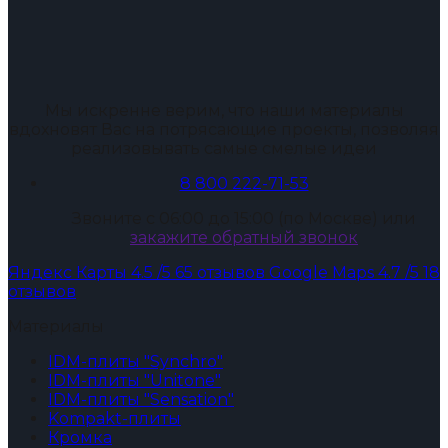
Мы искренне верим, что наши материалы
вдохновят Вас на потрясающие проекты, позволяя
реализовывать самые смелые идеи
8 800 222-71-53
Звоните с 06:00 до 15:00 (по Москве) или
закажите обратный звонок
Яндекс Карты
4.5
/5
65 отзывов
Google Maps
4.7
/5
18
отзывов
Материалы
IDM-плиты "Synchro"
IDM-плиты "Unitone"
IDM-плиты "Sensation"
Kompakt-плиты
Кромка