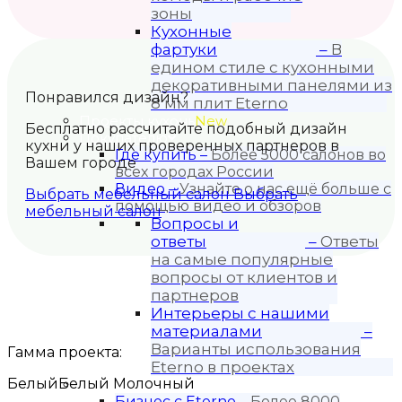
зоны
Кухонные
фартуки
–
В
едином стиле с кухонными
декоративными панелями из
Понравился дизайн?
8 мм плит Eterno
Проекты кухонь
New
Бесплатно рассчитайте подобный дизайн
Покупателю
кухни у наших проверенных партнеров в
Где купить
–
Более 5000 салонов во
Вашем городе
всех городах России
Видео
–
Узнайте о нас ещё больше с
Выбрать мебельный салон
Выбрать
помощью видео и обзоров
мебельный салон
Вопросы и
ответы
–
Ответы
на самые популярные
вопросы от клиентов и
партнеров
Интерьеры с нашими
материалами
–
Варианты использования
Гамма проекта:
Eterno в проектах
Белый
Белый Молочный
Для бизнеса
Бизнес с Eternо
–
Более 8000