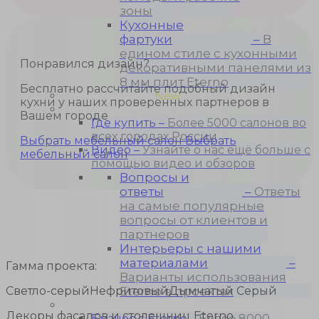
зоны
Кухонные
фартуки
–
В
едином стиле с кухонными
Понравился дизайн?
декоративными панелями из
8 мм плит Eterno
Бесплатно рассчитайте подобный дизайн
Проекты кухонь
New
кухни у наших проверенных партнеров в
Покупателю
Вашем городе
Где купить
–
Более 5000 салонов во
всех городах России
Выбрать мебельный салон
Выбрать
Видео
–
Узнайте о нас ещё больше с
мебельный салон
помощью видео и обзоров
Вопросы и
ответы
–
Ответы
на самые популярные
вопросы от клиентов и
партнеров
Интерьеры с нашими
материалами
–
Гамма проекта:
Варианты использования
Светло-серый
Нефритовый
Дымчатый Серый
Eterno в проектах
Для бизнеса
Декоры фасадов и столешниц Eterno,
Бизнес с Eternо
–
Более 8000