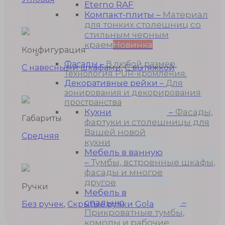
Eterno RAF
Компакт-плиты
–
Материал
для тонких столешниц со
стильным черным
краем
Новинка
Конфигурация
Продукция
Фасады
–
В любой размер.
С навесными шкафами
,
С вытяжкой
Технология PUR-кромления.
Декоративные рейки
–
Для
зонирования и декорирования
пространства
Кухни
–
Фасады,
Габариты
фартуки и столешницы для
Вашей новой
Средняя
кухни
Мебель в ванную
–
Тумбы, встроенные шкафы,
фасады и многое
другое
Ручки
Мебель в
спальню
–
Без ручек
,
Скрытые ручки Gola
Прикроватные тумбы,
комоды и рабочие