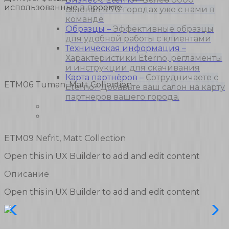
использованные в проекте:
салонов в 70 городах уже с нами в
команде
Образцы
–
Эффективные образцы
для удобной работы с клиентами
Техническая информация
–
Характеристики Eterno, регламенты
и инструкции для скачивания
Карта партнёров
–
Сотрудничаете с
ETM06 Tuman, Matt Collection
Eterno? Добавьте ваш салон на карту
партнеров вашего города.
Блог
Контакты
ETM09 Nefrit, Matt Collection
Open this in UX Builder to add and edit content
Описание
Open this in UX Builder to add and edit content