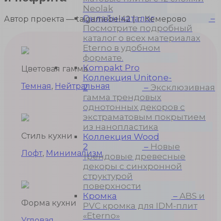
Neolak
Онлайн-каталог
–
Автор проекта — taigamebel42 | г. Кемерово
Посмотрите подробный
каталог о всех материалах
Eterno в удобном
формате.
Kompakt Pro
Цветовая гамма
Коллекция Unitone-
Темная
,
Нейтральная
2
–
Эксклюзивная
гамма трендовых
однотонных декоров с
экстраматовым покрытием
из нанопластика
Стиль кухни
Коллекция Wood
2
–
Новые
Лофт
,
Минимализм
трендовые древесные
декоры с синхронной
структурой
поверхности
Кромка
–
ABS и
Форма кухни
PVC кромка для IDM-плит
«Eterno»
Угловая