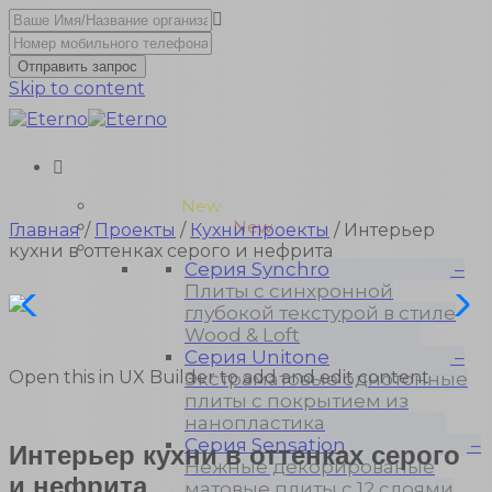
Отправить запрос
Skip to content
Unitone-3
New
Wood-3 и Loft-2
New
Главная
/
Проекты
/
Кухни проекты
/ Интерьер
Материалы
кухни в оттенках серого и нефрита
Серия Synchro
–
Плиты с синхронной
глубокой текстурой в стиле
Wood & Loft
Серия Unitone
–
Open this in UX Builder to add and edit content
Экстраматовые однотонные
плиты с покрытием из
нанопластика
Серия Sensation
–
Интерьер кухни в оттенках серого
Нежные декорированые
и нефрита
матовые плиты с 12 слоями