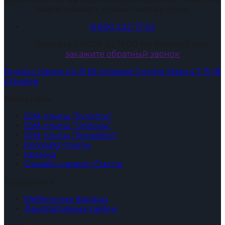
реализовывать самые смелые идеи
8 800 222-71-53
Звоните с 06:00 до 15:00 (по Москве) или
закажите обратный звонок
Яндекс Карты
4.5
/5
65 отзывов
Google Maps
4.7
/5
18
отзывов
Материалы
IDM-плиты "Synchro"
IDM-плиты "Unitone"
IDM-плиты "Sensation"
Kompakt-плиты
Кромка
Онлайн-каталог Eterno
Продукция
Мебельные фасады
Декоративные рейки