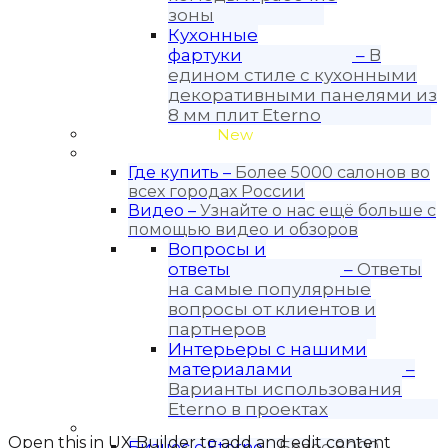
зоны
Кухонные
фартуки
–
В
едином стиле с кухонными
декоративными панелями из
8 мм плит Eterno
Проекты кухонь
New
Покупателю
Где купить
–
Более 5000 салонов во
всех городах России
Видео
–
Узнайте о нас ещё больше с
помощью видео и обзоров
Вопросы и
ответы
–
Ответы
на самые популярные
вопросы от клиентов и
партнеров
Интерьеры с нашими
материалами
–
Варианты использования
Eterno в проектах
Для бизнеса
Open this in UX Builder to add and edit content
Бизнес с Eternо
–
Более 8000