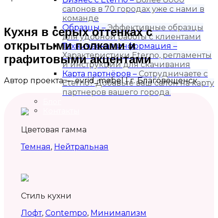
салонов в 70 городах уже с нами в
команде
Образцы
–
Эффективные образцы
Кухня в серых оттенках с
для удобной работы с клиентами
открытыми полками и
Техническая информация
–
Характеристики Eterno, регламенты
графитовыми акцентами
и инструкции для скачивания
Карта партнёров
–
Сотрудничаете с
Автор проекта — evrid_mebel | г. Благовещенск
Eterno? Добавьте ваш салон на карту
партнеров вашего города.
Блог
Контакты
Цветовая гамма
Темная
,
Нейтральная
Стиль кухни
Лофт
,
Contempo
,
Минимализм