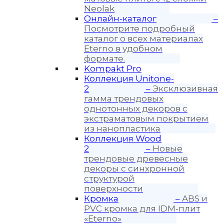
Neolak
Онлайн-каталог
–
Посмотрите подробный
каталог о всех материалах
Eterno в удобном
формате.
Kompakt Pro
Коллекция Unitone-
2
–
Эксклюзивная
гамма трендовых
однотонных декоров с
экстраматовым покрытием
из нанопластика
Коллекция Wood
2
–
Новые
трендовые древесные
декоры с синхронной
структурой
поверхности
Кромка
–
ABS и
PVC кромка для IDM-плит
«Eterno»