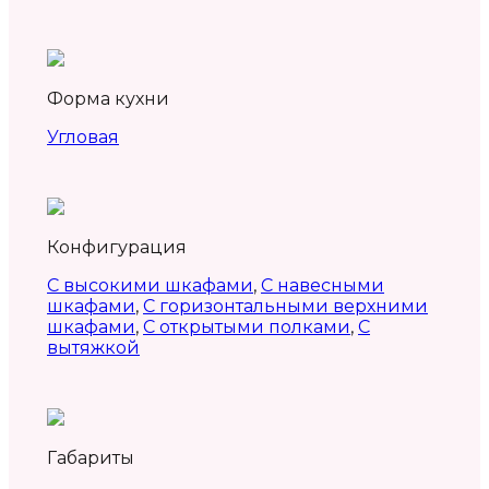
Форма кухни
Угловая
Конфигурация
С высокими шкафами
,
С навесными
шкафами
,
С горизонтальными верхними
шкафами
,
С открытыми полками
,
С
вытяжкой
Габариты