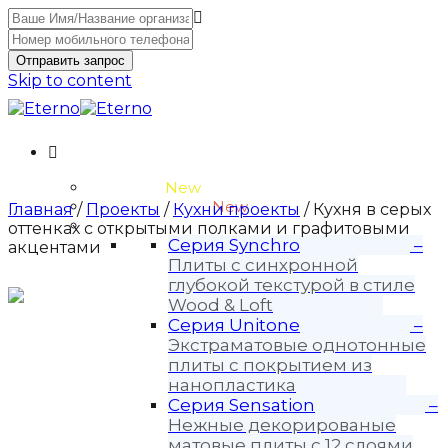
Отправить запрос
Skip to content
Unitone-3
New
Wood-3 и Loft-2
New
Главная
/
Проекты
/
Кухни проекты
/ Кухня в серых
Материалы
оттенках с открытыми полками и графитовыми
Серия Synchro
–
акцентами
Плиты с синхронной
глубокой текстурой в стиле
Wood & Loft
Серия Unitone
–
Экстраматовые однотонные
плиты с покрытием из
нанопластика
Серия Sensation
–
Нежные декорированые
матовые плиты с 12 слоями