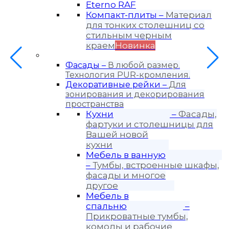
Eterno RAF
Компакт-плиты
–
Материал
для тонких столешниц со
стильным черным
краем
Новинка
Продукция
Фасады
–
В любой размер.
Технология PUR-кромления.
Декоративные рейки
–
Для
зонирования и декорирования
пространства
Кухни
–
Фасады,
фартуки и столешницы для
Вашей новой
кухни
Мебель в ванную
–
Тумбы, встроенные шкафы,
фасады и многое
другое
Мебель в
спальню
–
Прикроватные тумбы,
комоды и рабочие