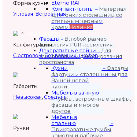
Eterno RAF
Форма кухни
Компакт-плиты
–
Материал
Угловая
,
Встроенная
для тонких столешниц со
стильным черным
краем
Новинка
Продукция
Фасады
–
В любой размер.
Конфигурация
Технология PUR-кромления.
Декоративные рейки
–
Для
С островом
,
Без верхних шкафов
зонирования и декорирования
пространства
Кухни
–
Фасады,
фартуки и столешницы для
Вашей новой
Габариты
кухни
Мебель в ванную
Невысокая
,
Средняя
–
Тумбы, встроенные шкафы,
фасады и многое
другое
Мебель в
спальню
–
Ручки
Прикроватные тумбы,
комоды и рабочие