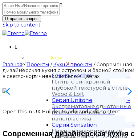
Отправить запрос
Skip to content
Unitone-3
New
Wood-3 и Loft-2
New
Главная
/
Проекты
/
Кухни проекты
/ Современная
Материалы
дизайнерская кухня с островом и барной стойкой
Серия Synchro
–
в светло-коричневом и белом цветах
Плиты с синхронной
глубокой текстурой в стиле
Wood & Loft
Серия Unitone
–
Экстраматовые однотонные
Open this in UX Builder to add and edit content
плиты с покрытием из
нанопластика
Серия Sensation
–
Нежные декорированые
Современная дизайнерская кухня с
матовые плиты с 12 слоями