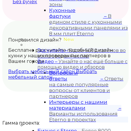
Без ручек
зоны
Кухонные
фартуки
–
В
едином стиле с кухонными
декоративными панелями из
8 мм плит Eterno
Проекты кухонь
New
Понравился дизайн?
Покупателю
Бесплатно рассчитайте подобный дизайн
Где купить
–
Более 5000 салонов во
кухни у наших проверенных партнеров в
всех городах России
Вашем городе
Видео
–
Узнайте о нас ещё больше с
помощью видео и обзоров
Выбрать мебельный салон
Выбрать
Вопросы и
мебельный салон
ответы
–
Ответы
на самые популярные
вопросы от клиентов и
партнеров
Интерьеры с нашими
материалами
–
Варианты использования
Eterno в проектах
Гамма проекта:
Для бизнеса
Бизнес с Eternо
–
Более 8000