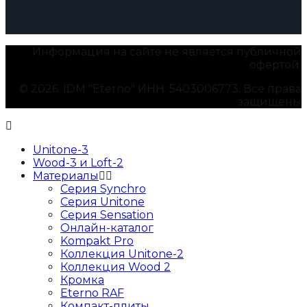
Информация на сайте не является публичной
офертой.
© 2026. IDM "Eterno" ИНН: 5403006773. Все права
защищены
Unitone-3
Wood-3 и Loft-2
Материалы
Серия Synchro
Серия Unitone
Серия Sensation
Онлайн-каталог
Kompakt Pro
Коллекция Unitone-2
Коллекция Wood 2
Кромка
Eterno RAF
Компакт-плиты