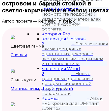
островом и барной стойкой в
Neolak
Онлайн-каталог
–
светло-коричневом и белом цветах
Посмотрите подробный
каталог о всех материалах
Автор проекта — Remeslo | г. Томск
Eterno в удобном
формате.
Kompakt Pro
Коллекция Unitone-
2
–
Эксклюзивная
Цветовая гамма
гамма трендовых
однотонных декоров с
Светлая
экстраматовым покрытием
из нанопластика
Коллекция Wood
2
–
Новые
трендовые древесные
Стиль кухни
декоры с синхронной
структурой
Минимализм
,
Дизайнерский
поверхности
Кромка
–
ABS и
PVC кромка для IDM-плит
«Eterno»