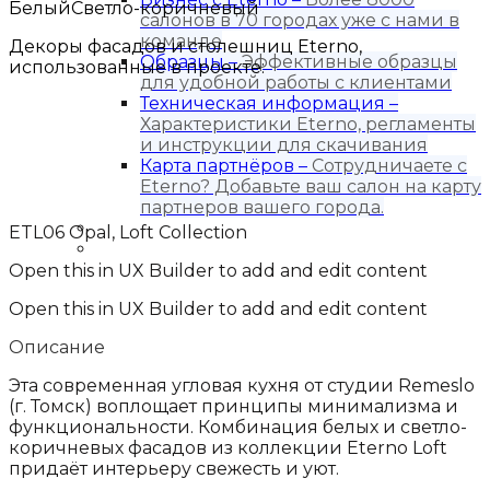
Белый
Светло-коричневый
салонов в 70 городах уже с нами в
команде
Декоры фасадов и столешниц Eterno,
Образцы
–
Эффективные образцы
использованные в проекте:
для удобной работы с клиентами
Техническая информация
–
Характеристики Eterno, регламенты
и инструкции для скачивания
Карта партнёров
–
Сотрудничаете с
Eterno? Добавьте ваш салон на карту
партнеров вашего города.
Блог
ETL06 Opal, Loft Collection
Контакты
Open this in UX Builder to add and edit content
Open this in UX Builder to add and edit content
Описание
Эта современная угловая кухня от студии Remeslo
(г. Томск) воплощает принципы минимализма и
функциональности. Комбинация белых и светло-
коричневых фасадов из коллекции Eterno Loft
придаёт интерьеру свежесть и уют.​