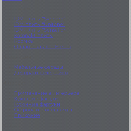
Материалы
IDM-плиты "Synchro"
IDM-плиты "Unitone"
IDM-плиты "Sensation"
Kompakt-плиты
Кромка
Онлайн-каталог Eterno
Продукция
Мебельные фасады
Декоративные рейки
Интерьер
Применение в интерьере
Кухонные фасады
Кухонные фартуки
Острова и столешницы
Прихожие
Медиа