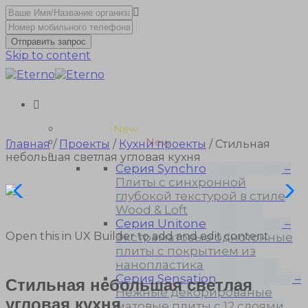
Отправить запрос
Skip to content
Unitone-3
New
Wood-3 и Loft-2
New
Главная
/
Проекты
/
Кухни проекты
/ Стильная
Материалы
небольшая светлая угловая кухня
Серия Synchro
–
Плиты с синхронной
глубокой текстурой в стиле
Wood & Loft
Серия Unitone
–
Open this in UX Builder to add and edit content
Экстраматовые однотонные
плиты с покрытием из
нанопластика
Серия Sensation
–
Стильная небольшая светлая
Нежные декорированые
угловая кухня
матовые плиты с 12 слоями