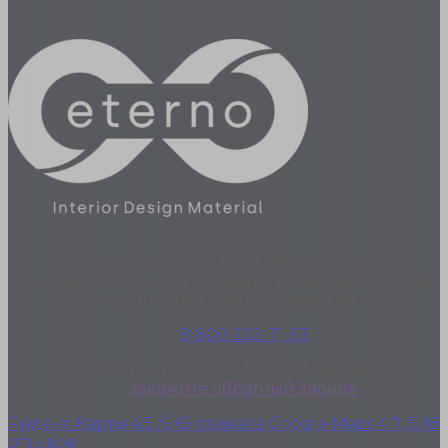
Мы искренне верим, что наши материалы
вдохновят Вас на потрясающие проекты, позволяя
реализовывать самые смелые идеи
8 800 222-71-53
Звоните с 06:00 до 15:00 (по Москве) или
закажите обратный звонок
Яндекс Карты
4.5
/5
65 отзывов
Google Maps
4.7
/5
18
отзывов