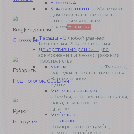
Eterno RAF
Компакт-плиты
–
Материал
для тонких столешниц со
стильным черным
краем
Новинка
Конфигурация
Продукция
Фасады
–
В любой размер.
С цоколем
Технология PUR-кромления.
Декоративные рейки
–
Для
зонирования и декорирования
пространства
Кухни
–
Фасады,
Габариты
фартуки и столешницы для
Вашей новой
Под потолок
,
Средняя
кухни
Мебель в ванную
–
Тумбы, встроенные шкафы,
фасады и многое
другое
Ручки
Мебель в
спальню
–
Без ручек
Прикроватные тумбы,
комоды и рабочие