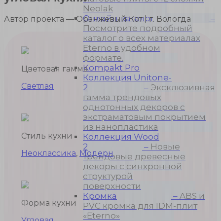
Neolak
Онлайн-каталог
–
Автор проекта — Оранжевый Кот | г. Вологда
Посмотрите подробный
каталог о всех материалах
Eterno в удобном
формате.
Kompakt Pro
Цветовая гамма
Коллекция Unitone-
Светлая
2
–
Эксклюзивная
гамма трендовых
однотонных декоров с
экстраматовым покрытием
из нанопластика
Стиль кухни
Коллекция Wood
2
–
Новые
Неоклассика
,
Модерн
трендовые древесные
декоры с синхронной
структурой
поверхности
Кромка
–
ABS и
Форма кухни
PVC кромка для IDM-плит
«Eterno»
Угловая