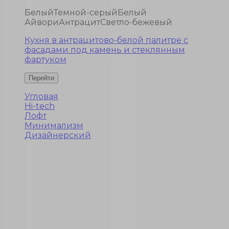
Белый
Темной-серый
Белый
Айвори
Антрацит
Светло-бежевый
Кухня в антрацитово-белой палитре с
фасадами под камень и стеклянным
фартуком
Угловая
Hi-tech
Лофт
Минимализм
Дизайнерский