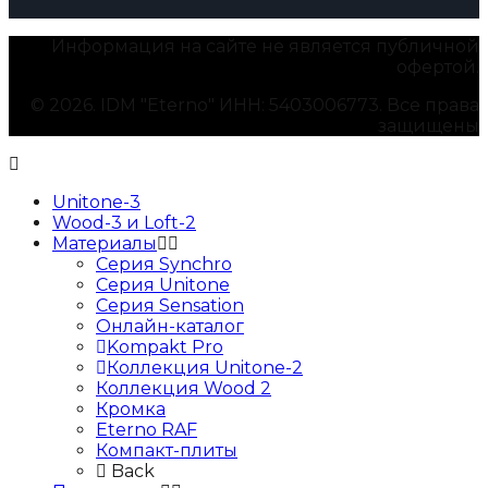
Информация на сайте не является публичной
офертой.
© 2026. IDM "Eterno" ИНН: 5403006773. Все права
защищены
Unitone-3
Wood-3 и Loft-2
Материалы
Серия Synchro
Серия Unitone
Серия Sensation
Онлайн-каталог
Kompakt Pro
Коллекция Unitone-2
Коллекция Wood 2
Кромка
Eterno RAF
Компакт-плиты
Back