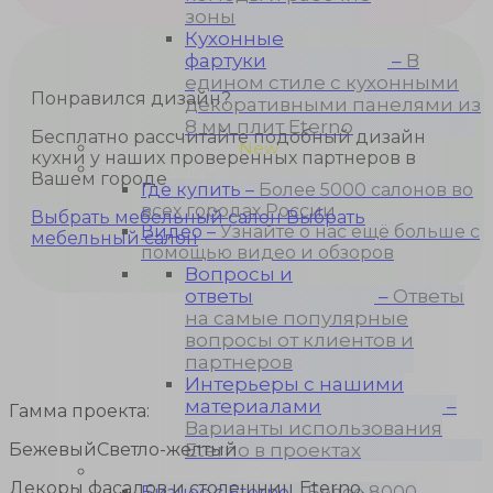
зоны
Кухонные
фартуки
–
В
едином стиле с кухонными
Понравился дизайн?
декоративными панелями из
8 мм плит Eterno
Бесплатно рассчитайте подобный дизайн
Проекты кухонь
New
кухни у наших проверенных партнеров в
Покупателю
Вашем городе
Где купить
–
Более 5000 салонов во
всех городах России
Выбрать мебельный салон
Выбрать
Видео
–
Узнайте о нас ещё больше с
мебельный салон
помощью видео и обзоров
Вопросы и
ответы
–
Ответы
на самые популярные
вопросы от клиентов и
партнеров
Интерьеры с нашими
материалами
–
Гамма проекта:
Варианты использования
Бежевый
Светло-желтый
Eterno в проектах
Для бизнеса
Декоры фасадов и столешниц Eterno,
Бизнес с Eternо
–
Более 8000