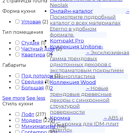
2
страницы found
Neolak
Онлайн-каталог
–
Форма кухни
Посмотрите подробный
Угловая
(
2
)
каталог о всех материалах
Eterno в удобном
Тип помещения
формате.
Kompakt Pro
Студия
(
1
)
Коллекция Unitone-
Частный дом
(
2
)
2
–
Эксклюзивная
Квартира
(
2
)
гамма трендовых
однотонных декоров с
Габариты
экстраматовым покрытием
Под потолок
(
2
)
из нанопластика
Средняя
(
1
)
Коллекция Wood
Большая
(
1
)
2
–
Новые
трендовые древесные
See more
See less
декоры с синхронной
Стиль кухни
структурой
поверхности
Лофт
(
217
)
Кромка
–
ABS и
Модерн
(
222
)
PVC кромка для IDM-плит
Минимализм
(
114
)
«Eterno»
Contempo
(
93
)