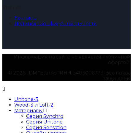
Главное
Контакты
Политика конфиденциальности
Информация на сайте не является публичной
офертой.
© 2026. IDM "Eterno" ИНН: 5403006773. Все права
защищены
Unitone-3
Wood-3 и Loft-2
Материалы
Серия Synchro
Серия Unitone
Серия Sensation