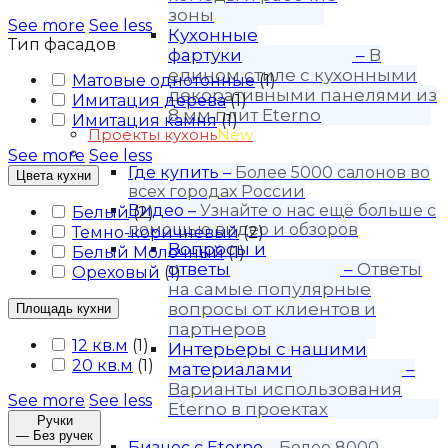
зоны
See more
See less
Кухонные
Тип фасадов
фартуки
–
В
едином стиле с кухонными
Матовые однотонные
(
1
)
декоративными панелями из
Имитация дерева
(
1
)
8 мм плит Eterno
Имитация камня
(
1
)
Проекты кухонь
New
Покупателю
See more
See less
Где купить
–
Более 5000 салонов во
Цвета кухни
всех городах России
Видео
–
Узнайте о нас ещё больше с
Белый
(
2
)
помощью видео и обзоров
Темно-коричневый
(
2
)
Вопросы и
Белый Молочный
(
1
)
ответы
–
Ответы
Ореховый
(
1
)
на самые популярные
вопросы от клиентов и
Площадь кухни
партнеров
12 кв.м
(
1
)
Интерьеры с нашими
20 кв.м
(
1
)
материалами
–
Варианты использования
See more
See less
Eterno в проектах
Ручки
Для бизнеса
— Без ручек
Бизнес с Eternо
–
Более 8000