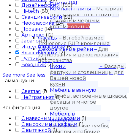
Eterno RAF
Дизайнерский
(
109
)
Компакт-плиты
–
Материал
Hi-tech
(
80
)
для тонких столешниц со
Скандинавский
(
52
)
стильным черным
Неоклассика
(
24
)
краем
Новинка
Прованс
(
14
)
Продукция
Арт-деко
(
12
)
Фасады
–
В любой размер.
Japandi
(
9
)
Технология PUR-кромления.
Индустриальный
(
5
)
Декоративные рейки
–
Для
Классический
(
2
)
зонирования и декорирования
Рустик
(
4
)
пространства
Бохо-шик
(
2
)
Кухни
–
Фасады,
фартуки и столешницы для
See more
See less
Вашей новой
Гамма кухни
кухни
Мебель в ванную
Светлая
(
1
)
–
Тумбы, встроенные шкафы,
Нейтральная
(
1
)
фасады и многое
Конфигурация
другое
Мебель в
С навесными шкафами
(
1
)
спальню
–
С высокими шкафами
(
1
)
Прикроватные тумбы,
С вытяжкой
(
1
)
комоды и рабочие