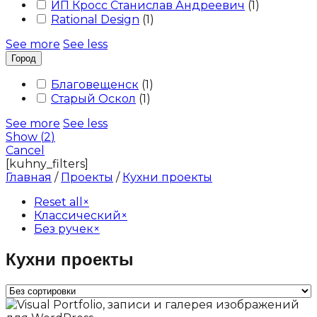
ИП Кросс Станислав Андреевич
(
1
)
Rational Design
(
1
)
See more
See less
Город
Благовещенск
(
1
)
Старый Оскол
(
1
)
See more
See less
Show
(
2
)
Cancel
[kuhny_filters]
Главная
/
Проекты
/
Кухни проекты
Reset all
×
Классический
×
Без ручек
×
Кухни проекты