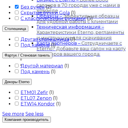
салонов в 70 городах уже с нами в
Без ручек
(
2
)
команде
Скрытые ручки Gola
(
1
)
Образцы
–
Эффективные образцы
С классическими ручками
(
3
)
для удобной работы с клиентами
Техническая информация
–
Столешница
Характеристики Eterno, регламенты
и инструкции для скачивания
Другая столешница
(
1
)
Карта партнёров
–
Сотрудничаете с
Под камень
(
1
)
Eterno? Добавьте ваш салон на карту
партнеров вашего города.
Фартук / Стеновая панель
Блог
Контакты
Другой материал
(
1
)
Под камень
(
1
)
Декоры Eterno
ETM01 Zefir
(
1
)
ETL07 Zenon
(
1
)
ETW14 Kondor
(
1
)
See more
See less
Компания производитель