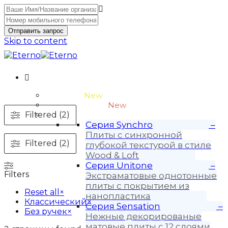
Отправить запрос
Skip to content
Unitone-3
New
Wood-3 и Loft-2
New
Filtered (2)
Материалы
Серия Synchro
–
Плиты с синхронной
Filtered (2)
глубокой текстурой в стиле
Wood & Loft
Серия Unitone
–
Filters
Экстраматовые однотонные
плиты с покрытием из
Reset all
×
нанопластика
Классический
×
Серия Sensation
–
Без ручек
×
Нежные декорированые
матовые плиты с 12 слоями