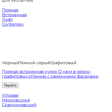
Прямая
Встроенная
Лофт
Contempo
Черный
Темной-серый
Графитовый
Прямая встроенная кухня 12 кв.м в чёрно-
графитовых оттенках с каменными фасадами
Угловая
Неоклассика
Скандинавский