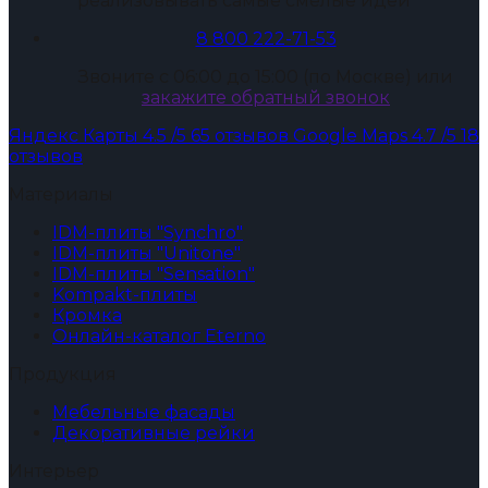
реализовывать самые смелые идеи
8 800 222-71-53
Звоните с 06:00 до 15:00 (по Москве) или
закажите обратный звонок
Яндекс Карты
4.5
/5
65 отзывов
Google Maps
4.7
/5
18
отзывов
Материалы
IDM-плиты "Synchro"
IDM-плиты "Unitone"
IDM-плиты "Sensation"
Kompakt-плиты
Кромка
Онлайн-каталог Eterno
Продукция
Мебельные фасады
Декоративные рейки
Интерьер