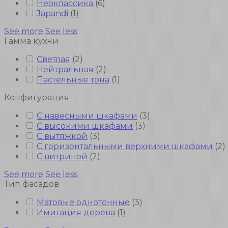
Неоклассика
(
6
)
Japandi
(
1
)
See more
See less
Гамма кухни
Светлая
(
2
)
Нейтральная
(
2
)
Пастельные тона
(
1
)
Конфигурация
С навесными шкафами
(
3
)
С высокими шкафами
(
3
)
С вытяжкой
(
3
)
С горизонтальными верхними шкафами
(
2
)
С витриной
(
2
)
See more
See less
Тип фасадов
Матовые однотонные
(
3
)
Имитация дерева
(
1
)