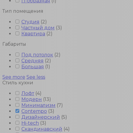
П-образная
(
1
)
Тип помещения
Студия
(
2
)
Частный дом
(
3
)
Квартира
(
2
)
Габариты
Под потолок
(
2
)
Средняя
(
2
)
Большая
(
1
)
See more
See less
Стиль кухни
Лофт
(
4
)
Модерн
(
13
)
Минимализм
(
7
)
Contempo
(
3
)
Дизайнерский
(
5
)
Hi-tech
(
3
)
Скандинавский
(
4
)