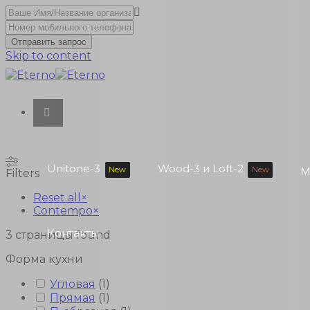
Отправить запрос
Skip to content
Unitone-3
Wood-3 и Loft-2
New
New
М
Filters
Reset all
×
Contempo
×
Контакты
3
страницы found
Форма кухни
Угловая
(
1
)
Прямая
(
1
)