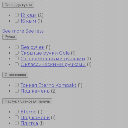
Площадь кухни
12 кв.м
(
2
)
16 кв.м
(
1
)
See more
See less
Ручки
Без ручек
(
1
)
Скрытые ручки Gola
(
1
)
С современными ручками
(
1
)
С классическими ручками
(
1
)
Столешница
Тонкая Eterno Kompakt
(
1
)
Под камень
(
2
)
Фартук / Стеновая панель
Eterno
(
1
)
Под камень
(
1
)
Плитка
(
1
)