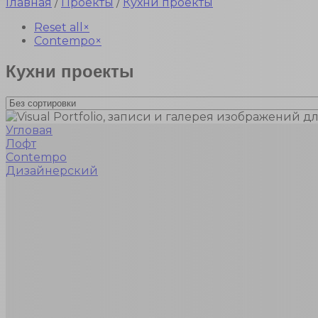
Главная
/
Проекты
/
Кухни проекты
Reset all
×
Contempo
×
Кухни проекты
Угловая
Лофт
Contempo
Дизайнерский