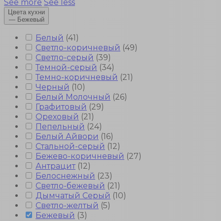
See more
See less
Цвета кухни
—
Бежевый
Белый
(
41
)
Светло-коричневый
(
49
)
Светло-серый
(
39
)
Темной-серый
(
34
)
Темно-коричневый
(
21
)
Черный
(
10
)
Белый Молочный
(
26
)
Графитовый
(
29
)
Ореховый
(
21
)
Пепельный
(
24
)
Белый Айвори
(
16
)
Стальной-серый
(
12
)
Бежево-коричневый
(
27
)
Антрацит
(
12
)
Белоснежный
(
23
)
Светло-бежевый
(
21
)
Дымчатый Серый
(
10
)
Светло-желтый
(
5
)
Бежевый
(
3
)