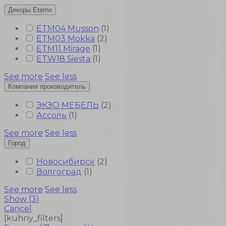
Декоры Eterno
ETM04 Musson
(
1
)
ETM03 Mokka
(
2
)
ETM11 Mirage
(
1
)
ETW18 Siesta
(
1
)
See more
See less
Компания производитель
ЭКЗО МЕБЕЛЬ
(
2
)
Ассоль
(
1
)
See more
See less
Город
Новосибирск
(
2
)
Волгоград
(
1
)
See more
See less
Show
(
3
)
Cancel
[kuhny_filters]