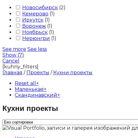
Новосибирск
(
2
)
Кемерово
(
1
)
Иркутск
(
1
)
Воронеж
(
1
)
Ноябрьск
(
1
)
Нерюнгри
(
1
)
See more
See less
Show
(
7
)
Cancel
[kuhny_filters]
Главная
/
Проекты
/
Кухни проекты
Reset all
×
Маленькая
×
Скандинавский
×
Кухни проекты