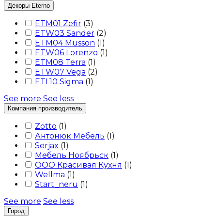
Декоры Eterno
ETM01 Zefir
(
3
)
ETW03 Sander
(
2
)
ETM04 Musson
(
1
)
ETW06 Lorenzo
(
1
)
ETM08 Terra
(
1
)
ETW07 Vega
(
2
)
ETL10 Sigma
(
1
)
See more
See less
Компания производитель
Zotto
(
1
)
Антонюк Мебель
(
1
)
Serjax
(
1
)
Мебель Ноябрьск
(
1
)
ООО Красивая Кухня
(
1
)
Wellma
(
1
)
Start_neru
(
1
)
See more
See less
Город