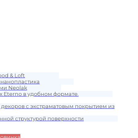
od & Loft
 нанопластика
ми Neolak
 Eterno в удобном формате.
 декоров с экстраматовым покрытием из
нной структурой поверхности
овинка