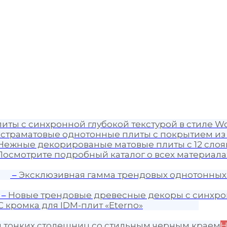
иты с синхронной глубокой текстурой в стиле Wo
страматовые однотонные плиты с покрытием из
Нежные декорированые матовые плиты с 12 слоя
Посмотрите подробный каталог о всех материалах
–
Эксклюзивная гамма трендовых однотонных
–
Новые трендовые древесные декоры с синхро
C кромка для IDM-плит «Eterno»
я тонких столешниц со стильным черным краем
Н