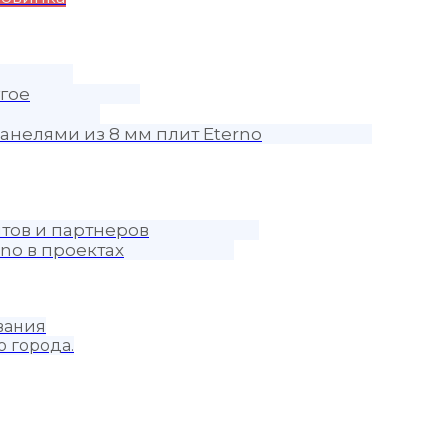
гое
анелями из 8 мм плит Eterno
тов и партнеров
no в проектах
вания
о города.