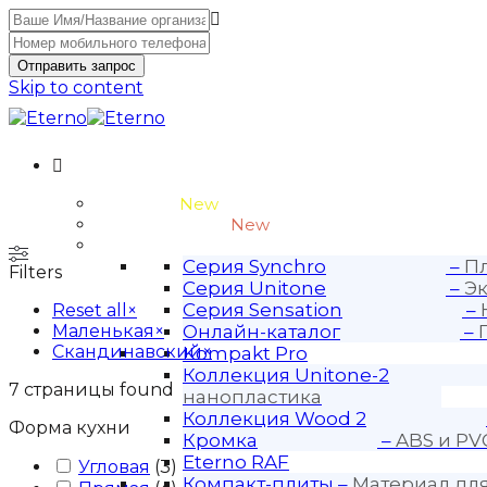
Отправить запрос
Skip to content
Unitone-3
New
Wood-3 и Loft-2
New
Материалы
Серия Synchro
–
Пл
Filters
Серия Unitone
–
Эк
Серия Sensation
–
Reset all
×
Маленькая
×
Онлайн-каталог
–
Скандинавский
×
Kompakt Pro
Коллекция Unitone-2
7
страницы found
нанопластика
Коллекция Wood 2
Форма кухни
Кромка
–
ABS и PV
Eterno RAF
Угловая
(
3
)
Компакт-плиты
–
Материал дл