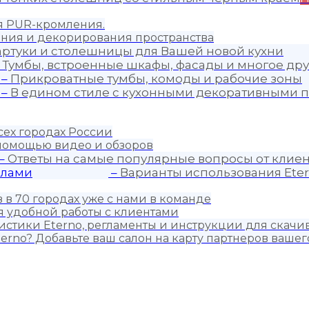
ия PUR-кромления.
ния и декорирования пространства
артуки и столешницы для Вашей новой кухни
–
Тумбы, встроенные шкафы, фасады и многое дру
–
Прикроватные тумбы, комоды и рабочие зоны
–
В едином стиле с кухонными декоративными п
сех городах России
 помощью видео и обзоров
–
Ответы на самые популярные вопросы от клиен
алами
–
Варианты использования Eter
 в 70 городах уже с нами в команде
 удобной работы с клиентами
истики Eterno, регламенты и инструкции для скачи
erno? Добавьте ваш салон на карту партнеров вашег