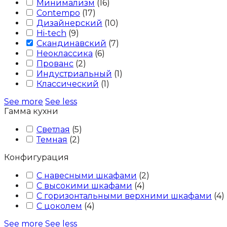
Минимализм
(
16
)
Contempo
(
17
)
Дизайнерский
(
10
)
Hi-tech
(
9
)
Скандинавский
(
7
)
Неоклассика
(
6
)
Прованс
(
2
)
Индустриальный
(
1
)
Классический
(
1
)
See more
See less
Гамма кухни
Светлая
(
5
)
Темная
(
2
)
Конфигурация
С навесными шкафами
(
2
)
С высокими шкафами
(
4
)
С горизонтальными верхними шкафами
(
4
)
С цоколем
(
4
)
See more
See less