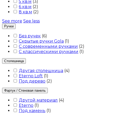
5 кв.м
(
3
)
6 кв.м
(
2
)
8 кв.м
(
2
)
See more
See less
Ручки
Без ручек
(
6
)
Скрытые ручки Gola
(
1
)
С современными ручками
(
2
)
С классическими ручками
(
1
)
Столешница
Другая столешница
(
4
)
Eterno Loft
(
1
)
Под дерево
(
2
)
Фартук / Стеновая панель
Другой материал
(
4
)
Eterno
(
1
)
Под камень
(
1
)