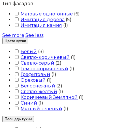
Тип фасадов
Матовые однотонные
(
6
)
Имитация дерева
(
5
)
Имитация камня
(
1
)
See more
See less
Цвета кухни
Белый
(
3
)
Светло-коричневый
(
1
)
Светло-серый
(
2
)
Темно-коричневый
(
1
)
Графитовый
(
1
)
Ореховый
(
1
)
Белоснежный
(
2
)
Светло-желтый
(
1
)
Коричневый Земляной
(
1
)
Синий
(
1
)
Мятный зеленый
(
1
)
Площадь кухни