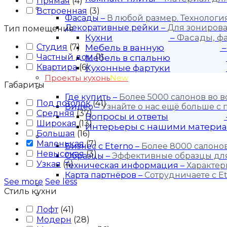
Прямая
(
4
)
Продукция
Встроенная
(
3
)
Фасады
–
В любой размер. Технолог
Декоративные рейки
–
Для зонирова
Тип помещения
Кухни
–
Фасады, ф
Студия
(
7
)
Мебель в ванную
Частный дом
(
1
)
Мебель в спальню
Квартира
(
6
)
Кухонные фартуки
Проекты кухонь
New
Габариты
Покупателю
Где купить
–
Более 5000 салонов во в
Под потолок
(
41
)
Видео
–
Узнайте о нас ещё больше с
Средняя
(
37
)
Вопросы и ответы
Широкая
(
13
)
Интерьеры с нашими матери
Большая
(
16
)
Для бизнеса
Маленькая
(
7
)
Бизнес с Eternо
–
Более 8000 салонов
Невысокая
(
3
)
Образцы
–
Эффективные образцы для
Узкая
(
4
)
Техническая информация
–
Характер
Карта партнёров
–
Сотрудничаете с Et
See more
See less
Блог
Стиль кухни
Контакты
Лофт
(
41
)
Модерн
(
28
)