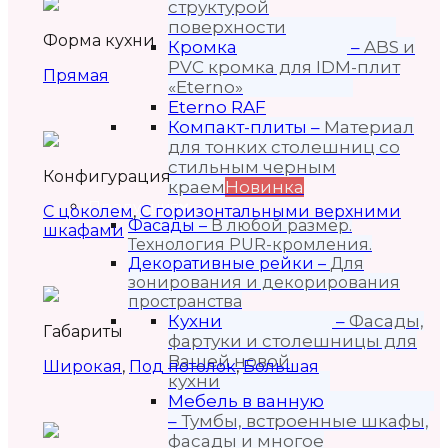
структурой
поверхности
Форма кухни
Кромка
–
ABS и
PVC кромка для IDM-плит
Прямая
«Eterno»
Eterno RAF
Компакт-плиты
–
Материал
для тонких столешниц со
стильным черным
Конфигурация
краем
Новинка
Продукция
С цоколем
,
С горизонтальными верхними
Фасады
–
В любой размер.
шкафами
Технология PUR-кромления.
Декоративные рейки
–
Для
зонирования и декорирования
пространства
Кухни
–
Фасады,
Габариты
фартуки и столешницы для
Вашей новой
Широкая
,
Под потолок
,
Большая
кухни
Мебель в ванную
–
Тумбы, встроенные шкафы,
фасады и многое