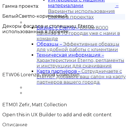
материалами
–
Гамма проекта:
Варианты использования
Белый
Светло-коричневый
Eterno в проектах
Для бизнеса
Декоры фасадов и столешниц Eterno,
Бизнес с Eternо
–
Более 8000
использованные в проекте:
салонов в 70 городах уже с нами в
команде
Образцы
–
Эффективные образцы
для удобной работы с клиентами
Техническая информация
–
Характеристики Eterno, регламенты
и инструкции для скачивания
Карта партнёров
–
Сотрудничаете с
ETW06 Lorenzo, Wood Collection
Eterno? Добавьте ваш салон на карту
партнеров вашего города.
Блог
Контакты
ETM01 Zefir, Matt Collection
Open this in UX Builder to add and edit content
Описание