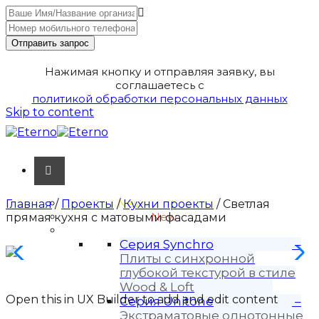
Отправить запрос
Нажимая кнопку и отправляя заявку, вы
соглашаетесь с
политикой обработки персональных данных
Skip to content
Unitone-3
New
Главная
/
Проекты
/
Кухни проекты
/ Светлая
Wood-3 и Loft-2
New
прямая кухня с матовыми фасадами
Материалы
Серия Synchro
–
Плиты с синхронной
глубокой текстурой в стиле
Wood & Loft
Open this in UX Builder to add and edit content
Серия Unitone
–
Экстраматовые однотонные