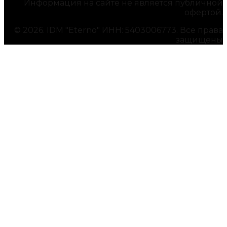
Информация на сайте не является публичной
офертой.
© 2026. IDM "Eterno" ИНН: 5403006773. Все права
защищены