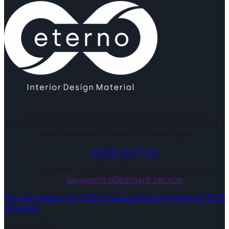
Мы искренне верим, что наши материалы
вдохновят Вас на потрясающие проекты, позволяя
реализовывать самые смелые идеи
8 800 222-71-53
Звоните с 06:00 до 15:00 (по Москве) или
закажите обратный звонок
Яндекс Карты
4.5
/5
65 отзывов
Google Maps
4.7
/5
18
отзывов
Материалы