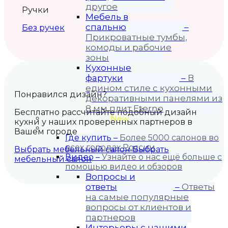
другое
Ручки
Мебель в
спальню
–
Без ручек
Прикроватные тумбы,
комоды и рабочие
зоны
Кухонные
фартуки
–
В
едином стиле с кухонными
Понравился дизайн?
декоративными панелями из
8 мм плит Eterno
Бесплатно рассчитайте подобный дизайн
Проекты кухонь
New
кухни у наших проверенных партнеров в
Покупателю
Вашем городе
Где купить
–
Более 5000 салонов во
всех городах России
Выбрать мебельный салон
Выбрать
Видео
–
Узнайте о нас ещё больше с
мебельный салон
помощью видео и обзоров
Вопросы и
ответы
–
Ответы
на самые популярные
вопросы от клиентов и
партнеров
Интерьеры с нашими