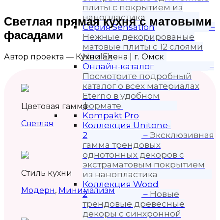
плиты с покрытием из
нанопластика
Светлая прямая кухня с матовыми
Серия Sensation
–
фасадами
Нежные декорированые
матовые плиты с 12 слоями
Neolak
Автор проекта — Кухни Елена | г. Омск
Онлайн-каталог
–
Посмотрите подробный
каталог о всех материалах
Eterno в удобном
формате.
Цветовая гамма
Kompakt Pro
Светлая
Коллекция Unitone-
2
–
Эксклюзивная
гамма трендовых
однотонных декоров с
экстраматовым покрытием
Стиль кухни
из нанопластика
Коллекция Wood
Модерн
,
Минимализм
2
–
Новые
трендовые древесные
декоры с синхронной