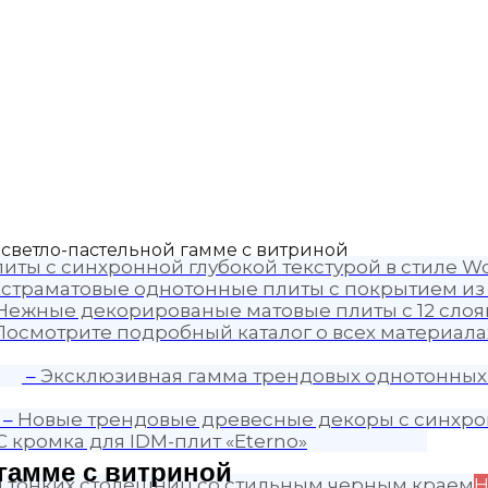
в светло-пастельной гамме с витриной
иты с синхронной глубокой текстурой в стиле Wo
страматовые однотонные плиты с покрытием из
Нежные декорированые матовые плиты с 12 слоя
Посмотрите подробный каталог о всех материалах
–
Эксклюзивная гамма трендовых однотонных
–
Новые трендовые древесные декоры с синхро
C кромка для IDM-плит «Eterno»
 гамме с витриной
я тонких столешниц со стильным черным краем
Н