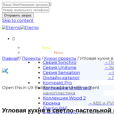
Отправить запрос
Skip to content
Unitone-3
New
Wood-3 и Loft-2
New
Материалы
Главная
/
Проекты
/
Кухни проекты
/ Угловая кухня 
Серия Synchro
–
Пл
Серия Unitone
–
Эк
Серия Sensation
–
Онлайн-каталог
–
Kompakt Pro
Open this in UX Builder to add and edit content
Коллекция Unitone-2
нанопластика
Коллекция Wood 2
Кромка
–
ABS и PV
Eterno RAF
Угловая кухня в светло-пастельной
Компакт-плиты
–
Материал дл