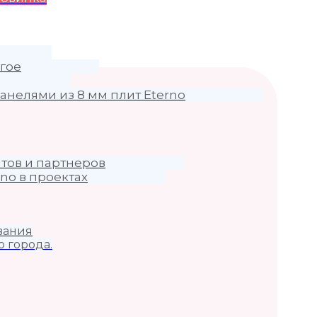
гое
анелями из 8 мм плит Eterno
тов и партнеров
no в проектах
вания
о города.