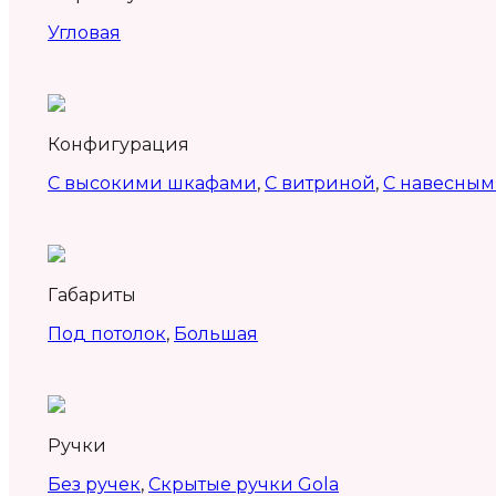
Угловая
Конфигурация
С высокими шкафами
,
С витриной
,
С навесны
Габариты
Под потолок
,
Большая
Ручки
Без ручек
,
Скрытые ручки Gola