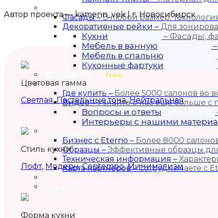
Продукция
Автор проекта — kamenn_vek | г. Новосибирск
Фасады
–
В любой размер. Технолог
Декоративные рейки
–
Для зонирова
Кухни
–
Фасады, ф
Мебель в ванную
Мебель в спальню
Кухонные фартуки
Проекты кухонь
New
Цветовая гамма
Покупателю
Где купить
–
Более 5000 салонов во в
Светлая
,
Пастельные тона
,
Нейтральная
Видео
–
Узнайте о нас ещё больше с
Вопросы и ответы
Интерьеры с нашими матери
Для бизнеса
Бизнес с Eternо
–
Более 8000 салонов
Стиль кухни
Образцы
–
Эффективные образцы для
Техническая информация
–
Характер
Лофт
,
Модерн
,
Contempo
,
Минимализм
Карта партнёров
–
Сотрудничаете с Et
Блог
Контакты
Форма кухни