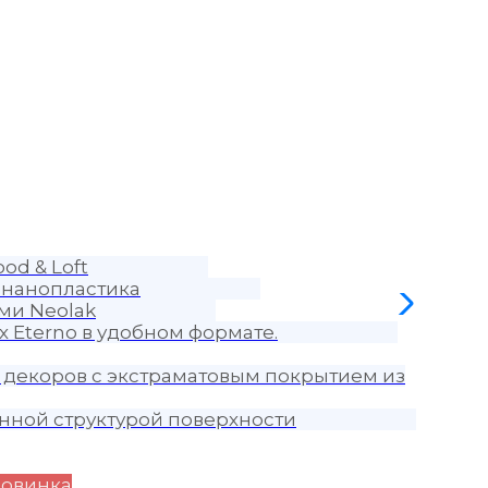
od & Loft
 нанопластика
ми Neolak
 Eterno в удобном формате.
 декоров с экстраматовым покрытием из
нной структурой поверхности
овинка