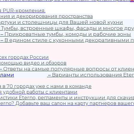
ия PUR-кромления.
ния и декорирования пространства
артуки и столешницы для Вашей новой кухни
–
Тумбы, встроенные шкафы, фасады и многое дру
–
Прикроватные тумбы, комоды и рабочие зоны
–
В едином стиле с кухонными декоративными п
сех городах России
 помощью видео и обзоров
–
Ответы на самые популярные вопросы от клиен
алами
–
Варианты использования Eter
 в 70 городах уже с нами в команде
 удобной работы с клиентами
истики Eterno, регламенты и инструкции для скачи
erno? Добавьте ваш салон на карту партнеров вашег