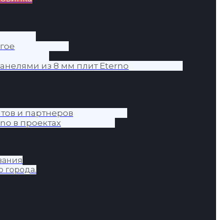
гое
анелями из 8 мм плит Eterno
тов и партнеров
no в проектах
вания
о города.