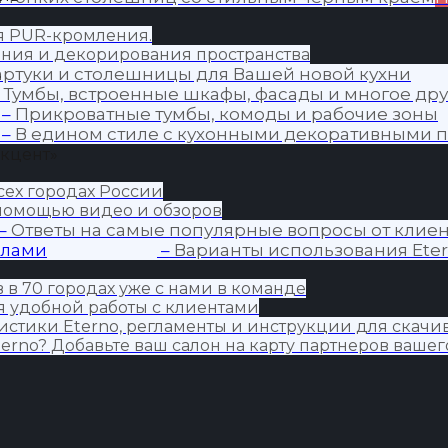
ия PUR-кромления.
ния и декорирования пространства
артуки и столешницы для Вашей новой кухни
»
–
Тумбы, встроенные шкафы, фасады и многое дру
–
Прикроватные тумбы, комоды и рабочие зоны
–
В едином стиле с кухонными декоративными п
Акцент»
сех городах России
 помощью видео и обзоров
–
Ответы на самые популярные вопросы от клиен
алами
–
Варианты использования Eter
 в 70 городах уже с нами в команде
 удобной работы с клиентами
истики Eterno, регламенты и инструкции для скачи
erno? Добавьте ваш салон на карту партнеров вашег