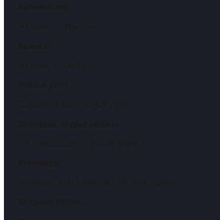
Купе-мастер
Чехова, 15, Иркутск
Кухни38
Чехова, 2, Иркутск
Ателье уюта
Дзержинского, 6, Иркутск
Виктория, студия мебели
1-й микрорайон, 45, Шелехов
Командор
Октябрьской Революции, 1к7а, Иркутск
Встроим Мебель