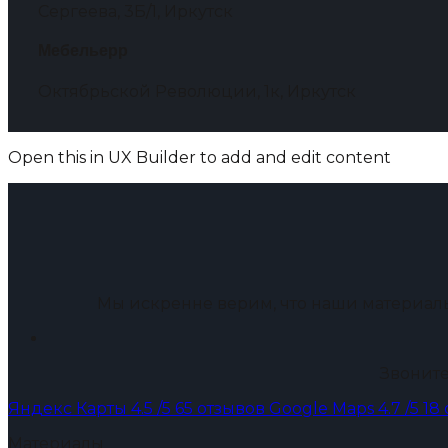
Сергеева, 3Б/1, Иркутск
Мебельерр
Октябрьской Революции, 1к, Иркутск
Open this in UX Builder to add and edit content
Мы искренне верим, что наши материал
Звоните
Яндекс Карты
4.5
/5
65 отзывов
Google Maps
4.7
/5
18
Материалы