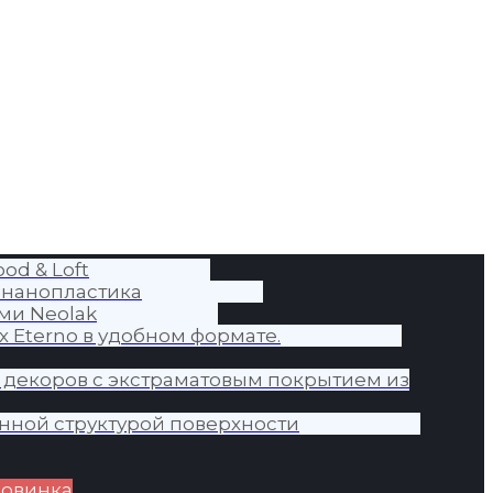
od & Loft
 нанопластика
ми Neolak
 Eterno в удобном формате.
 декоров с экстраматовым покрытием из
нной структурой поверхности
овинка