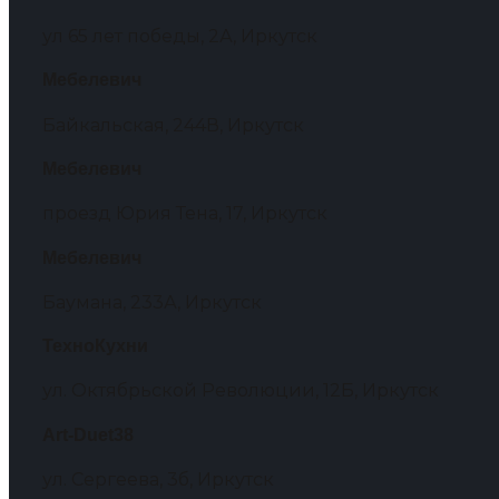
ул 65 лет победы, 2А, Иркутск
Мебелевич
Байкальская, 244В, Иркутск
Мебелевич
проезд Юрия Тена, 17, Иркутск
Мебелевич
Баумана, 233А, Иркутск
ТехноКухни
ул. Октябрьской Революции, 12Б, Иркутск
Art-Duet38
ул. Сергеева, 3б, Иркутск