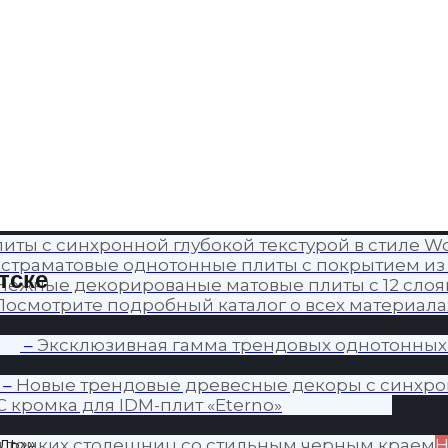
иты с синхронной глубокой текстурой в стиле Wo
страматовые однотонные плиты с покрытием из
тске
Нежные декорированые матовые плиты с 12 слоя
Посмотрите подробный каталог о всех материалах
–
Эксклюзивная гамма трендовых однотонных
–
Новые трендовые древесные декоры с синхро
C кромка для IDM-плит «Eterno»
аль»»
я тонких столешниц со стильным черным краем
Н