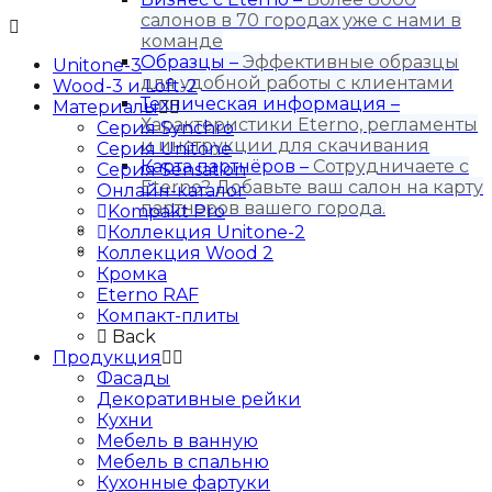
салонов в 70 городах уже с нами в
команде
Образцы
–
Эффективные образцы
Unitone-3
для удобной работы с клиентами
Wood-3 и Loft-2
Техническая информация
–
Материалы
Характеристики Eterno, регламенты
Серия Synchro
и инструкции для скачивания
Серия Unitone
Карта партнёров
–
Сотрудничаете с
Серия Sensation
Eterno? Добавьте ваш салон на карту
Онлайн-каталог
партнеров вашего города.
Kompakt Pro
Блог
Коллекция Unitone-2
Контакты
Коллекция Wood 2
Кромка
Eterno RAF
Компакт-плиты
Back
Продукция
Фасады
Декоративные рейки
Кухни
Мебель в ванную
Мебель в спальню
Кухонные фартуки