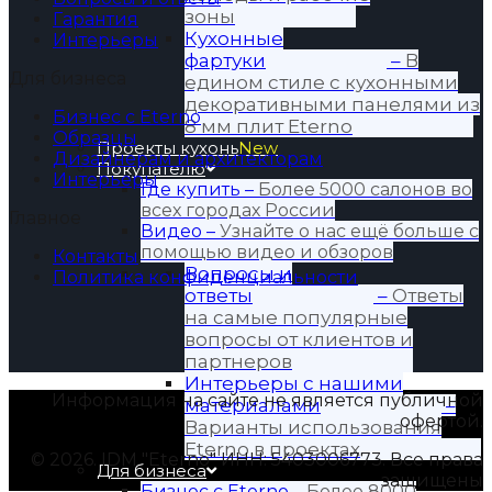
зоны
Гарантия
Кухонные
Интерьеры
фартуки
–
В
Для бизнеса
едином стиле с кухонными
декоративными панелями из
Бизнес с Eterno
8 мм плит Eterno
Образцы
Проекты кухонь
New
Дизайнерам и архитекторам
Покупателю
Интерьеры
Где купить
–
Более 5000 салонов во
всех городах России
Главное
Видео
–
Узнайте о нас ещё больше с
помощью видео и обзоров
Контакты
Вопросы и
Политика конфиденциальности
ответы
–
Ответы
на самые популярные
вопросы от клиентов и
партнеров
Интерьеры с нашими
Информация на сайте не является публичной
материалами
–
офертой.
Варианты использования
Eterno в проектах
© 2026. IDM "Eterno" ИНН: 5403006773. Все права
Для бизнеса
защищены
Бизнес с Eternо
–
Более 8000